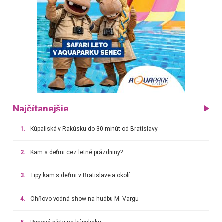
Najčítanejšie
1.
Kúpaliská v Rakúsku do 30 minút od Bratislavy
2.
Kam s deťmi cez letné prázdniny?
3.
Tipy kam s deťmi v Bratislave a okolí
4.
Ohňovo-vodná show na hudbu M. Vargu
5.
Penová párty na kúpalisku