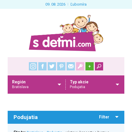
09. 08. 2026
Ľubomíra
+
Región
Typ akcie
Bratislava
Podujatia
Podujatia
Filter