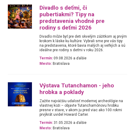
Divadlo s deťmi, či
pubertiakmi? Tipy na
predstavenia vhodné pre
rodiny s deťmi 2026
Divadlo môže byť pre deti skvelým zážitkom aj prvým
krokom k láske ku kultúre. Vybrali sme pre vás tipy
na predstavenia, ktoré bavia malých aj veľkých a sú
ideálne pre rodiny s deťmi v roku 2026.
Termín:
09.08.2026 a ďalšie
Mesto:
Bratislava
Výstava Tutanchamon - jeho
hrobka a poklady
Zažite najväčšiu udalosť modernej archeológie na
vlastnej koži – objavte Tutanchamónovu hrobku
presne v stave, v akom ju pred viac ako 100 rokmi
prvýkrát uvidel Howard Carter.
Termín:
31.05.2026 a ďalšie
Mesto:
Bratislava