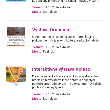
kde príbehy pritečú priamo k našim návštevníkom.
Termín:
09.08.2026 a ďalšie
Mesto:
Bratislava
Výstava Ornament
Ornament nie je iba dekor. Je pamäťou krajiny,
prvkom identity, jazykom kultúry a zrkadlom dejín.
Termín:
09.08.2026 a ďalšie
Mesto:
Pezinok
Interaktívna výstava Koleso
Koleso - vedecká hračka je unikátna výstava plná
hračiek a hlavolamov, ktoré deťom a dospelým
pomôžu prostredníctvom hry a experimentov ľahšie
pochopiť zákony fyziky.
Termín:
08.05.2026 a ďalšie
Mesto:
Bratislava