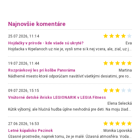
Najnovšie komentáre
25.07.2026, 11:14
Hojdačky v prírode - kde všade sú ukryté?
Eva
Hojdacka v Krpelanoch uz nie je, vysli sme si k nej vcera, ale, zial, uz je znicena. Ak sem planujete cestu len kvoli hojdacke, mozete si ju usetrit. Krasny vyhlad je tu vsak aj bez hojdacky :-)
19.07.2026, 11:44
Rozprávkový les pri kolibe Panoráma
Martina
Nádherné miesto ktoré odporúčam navštíviť všetkými desiatimi, pre rodiny s deťmi, dôchodcom... Proste a jednoducho ozaj rozprávkový les.. určite ešte prídeme. Odniesli sme si na pamiatku krásne tričká,
09.07.2026, 15:15
Vnútorné detské ihrisko LEGIONARIK v LEGIA Fitness
Elena Selecká
Kútik výborný, ale hlučná hudba úplne nevhodná pre deti. Na moju žiadosť o aspoň sušenie nereagovali.
27.06.2026, 16:53
Letné kúpalisko Pezinok
. Monika Lipovská
Úžasné prostredie, napriek tomu, že je malé. Úžasná atmosféra. Voda fantastická a nádherná. Ľudí je pomerne veľa, ale su mili a ohľaduplní. Je veľmi zaujímavé sledovať, ako dokážu spolu športovať cudzí ľudia a bez ohľadu na vek. Vládne tu pohoda. Vnuka neviem dostať z vody. Ďakujem za krásny deň . Urcite sa sem vrátim. Jediný problém je s parkovaním, ale aj ten sa mi podarilo vyriešiť. Monika Bratislava