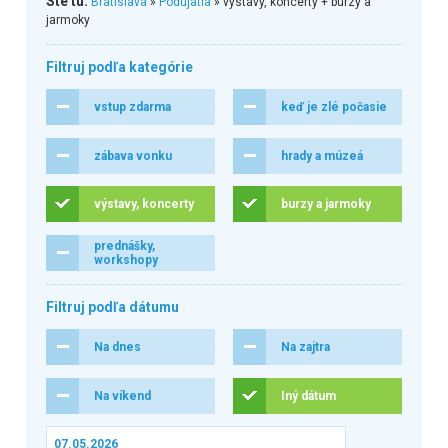
Ste tu:
Bratislava
»
Podujatia
» výstavy, koncerty + burzy a
jarmoky
Filtruj podľa kategórie
vstup zdarma
keď je zlé počasie
zábava vonku
hrady a múzeá
výstavy, koncerty
burzy a jarmoky
prednášky,
workshopy
Filtruj podľa dátumu
Na dnes
Na zajtra
Na víkend
Iný dátum