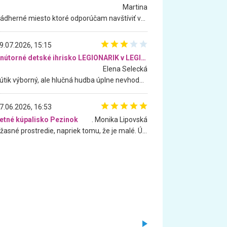
Martina
Nádherné miesto ktoré odporúčam navštíviť všetkými desiatimi, pre rodiny s deťmi, dôchodcom... Proste a jednoducho ozaj rozprávkový les.. určite ešte prídeme. Odniesli sme si na pamiatku krásne tričká,
9.07.2026, 15:15
Vnútorné detské ihrisko LEGIONARIK v LEGIA Fitness
Elena Selecká
Kútik výborný, ale hlučná hudba úplne nevhodná pre deti. Na moju žiadosť o aspoň sušenie nereagovali.
7.06.2026, 16:53
etné kúpalisko Pezinok
. Monika Lipovská
Úžasné prostredie, napriek tomu, že je malé. Úžasná atmosféra. Voda fantastická a nádherná. Ľudí je pomerne veľa, ale su mili a ohľaduplní. Je veľmi zaujímavé sledovať, ako dokážu spolu športovať cudzí ľudia a bez ohľadu na vek. Vládne tu pohoda. Vnuka neviem dostať z vody. Ďakujem za krásny deň . Urcite sa sem vrátim. Jediný problém je s parkovaním, ale aj ten sa mi podarilo vyriešiť. Monika Bratislava