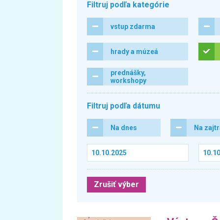
Filtruj podľa kategórie
vstup zdarma
hrady a múzeá
prednášky,
workshopy
Filtruj podľa dátumu
Na dnes
Na zajt
Zrušiť výber