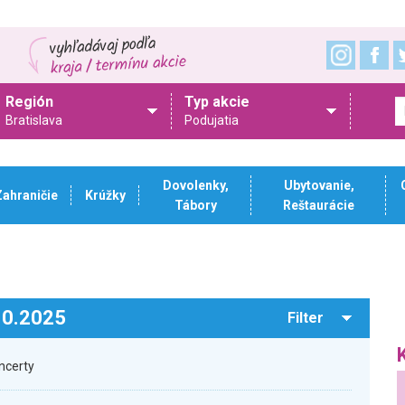
Región
Typ akcie
Bratislava
Podujatia
Dovolenky,
Ubytovanie,
Zahraničie
Krúžky
Tábory
Reštaurácie
.10.2025
Filter
ncerty