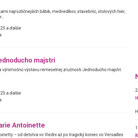
ami najrozličnejších bábik, medvedíkov, stavebníc, stolových hier,
...
25 a ďalšie
a
ednoducho majstri
 výnimočnú výstavu remeselnej zručnosti Jednoducho majstri.
2
25 a ďalšie
H
a
rie Antoinette
1
inetty – od detstva vo Viedni až po tragický koniec vo Versailles
R