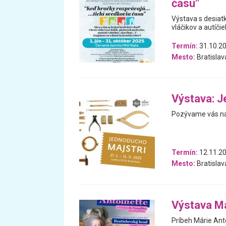
času"
Výstava s desiatk
vláčikov a autíčiek
Termín:
31.10.20
Mesto:
Bratislav
Výstava: J
Pozývame vás na
Termín:
12.11.20
Mesto:
Bratislav
Výstava Ma
Príbeh Márie Anto