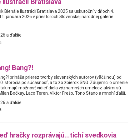
 ilustrácií Bratislava
ík Bienále ilustrácií Bratislava 2025 sa uskutoční v dňoch 4.
1. januára 2026 v priestoroch Slovenskej národnej galérie.
26 a ďalšie
a
ng! Bang?!
ng?! prináša prierez tvorby slovenských autorov (väčšinou) od
20. storočia po súčasnosť, a to zo zbierok SNG. Záujemci o umenie
sť tak majú možnosť vidieť diela významných umelcov, akými sú
ilan Bočkay, Laco Teren, Viktor Frešo, Tono Stano a mnohí ďalší.
26 a ďalšie
a
eď hračky rozprávajú...tichí svedkovia