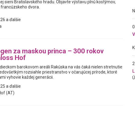
kej sieni Bratislavského hradu. Objavte výstavu plnú kostýmov,
 francúzskeho dvora.
26 a ďalšie
a
0
gen za maskou princa – 300 rokov
loss Hof
2
dieckom barokovom areáli Rakúska na vás čaká nielen stretnutie
L
predovšetkým rozsiahle priestranstvo v očarujúcej prírode, ktoré
mi vyhovie každej generácii.
25 a ďalšie
of (AT)