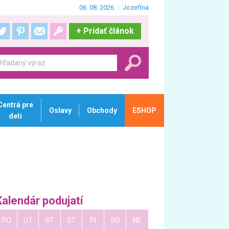
06. 08. 2026
Jozefína
+
Pridať článok
Centrá pre
Oslavy
Obchody
ESHOP
deti
Kalendár podujatí
PO
UT
ST
ŠT
PI
SO
NE