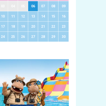
03
04
05
06
07
08
09
10
11
12
13
14
15
16
17
18
19
20
21
22
23
24
25
26
27
28
29
30