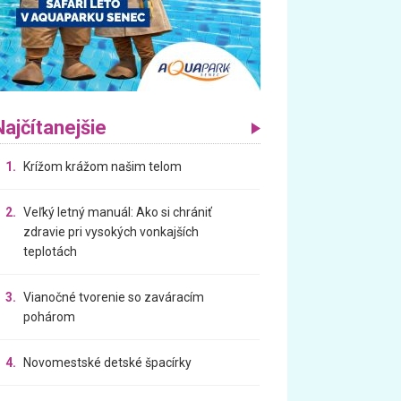
Najčítanejšie
1.
Krížom krážom našim telom
2.
Veľký letný manuál: Ako si chrániť
zdravie pri vysokých vonkajších
teplotách
3.
Vianočné tvorenie so zaváracím
pohárom
4.
Novomestské detské špacírky