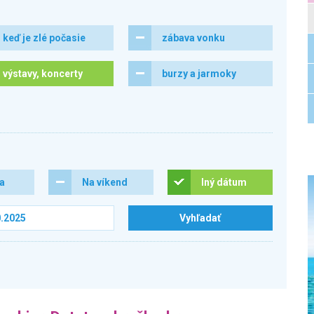
keď je zlé počasie
zábava vonku
výstavy, koncerty
burzy a jarmoky
ra
Na víkend
Iný dátum