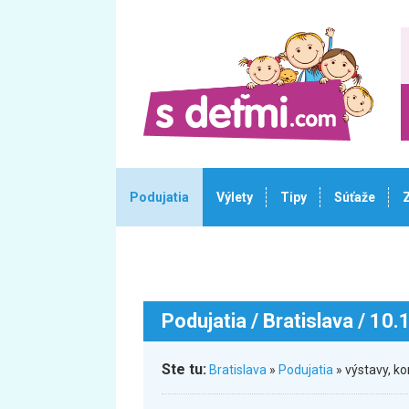
Podujatia
Výlety
Tipy
Súťaže
Podujatia
/ Bratislava / 10
Ste tu:
Bratislava
»
Podujatia
» výstavy, ko