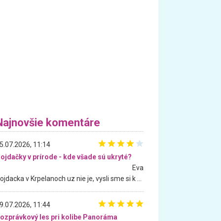
Najnovšie komentáre
5.07.2026, 11:14
ojdačky v prírode - kde všade sú ukryté?
Eva
Hojdacka v Krpelanoch uz nie je, vysli sme si k nej vcera, ale, zial, uz je znicena. Ak sem planujete cestu len kvoli hojdacke, mozete si ju usetrit. Krasny vyhlad je tu vsak aj bez hojdacky :-)
9.07.2026, 11:44
ozprávkový les pri kolibe Panoráma