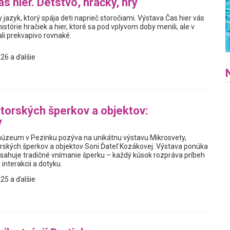
s hier. Detstvo, hračky, hry
y jazyk, ktorý spája deti naprieč storočiami. Výstava Čas hier vás
istórie hračiek a hier, ktoré sa pod vplyvom doby menili, ale v
i prekvapivo rovnaké.
26 a ďalšie
torských šperkov a objektov:
y
úzeum v Pezinku pozýva na unikátnu výstavu Mikrosvety,
rských šperkov a objektov Soni Ďateľ Kozákovej. Výstava ponúka
resahuje tradičné vnímanie šperku – každý kúsok rozpráva príbeh
 interakcii a dotyku.
25 a ďalšie