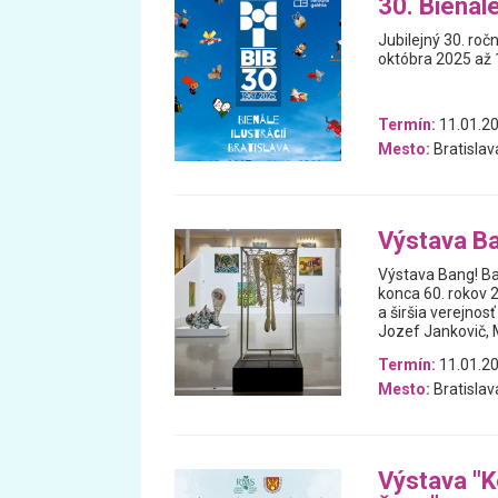
30. Bienále
Jubilejný 30. ročn
októbra 2025 až 1
Termín:
11.01.20
Mesto:
Bratislav
Výstava Ba
Výstava Bang! Ba
konca 60. rokov 
a širšia verejno
Jozef Jankovič, M
Termín:
11.01.20
Mesto:
Bratislav
Výstava "K