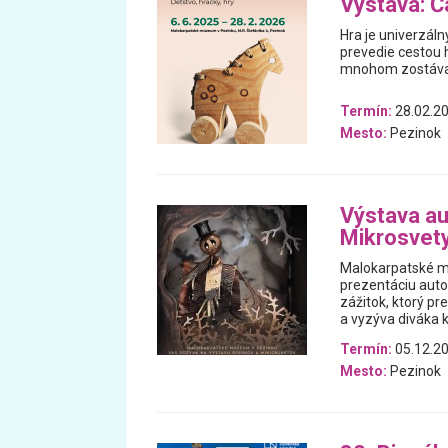
Výstava: Ča
Hra je univerzáln
prevedie cestou h
mnohom zostával
Termín:
28.02.20
Mesto:
Pezinok
Výstava au
Mikrosvet
Malokarpatské m
prezentáciu auto
zážitok, ktorý p
a vyzýva diváka k
Termín:
05.12.20
Mesto:
Pezinok