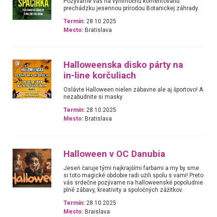
Pozývame vás na výnimočnú komentovanú
prechádzku jesennou prírodou Botanickej záhrady.
Termín:
28.10.2025
Mesto:
Bratislava
Halloweenska disko párty na
in-line korčuliach
Oslávte Halloween nielen zábavne ale aj športovo! A
nezabudnite si masky.
Termín:
28.10.2025
Mesto:
Bratislava
Halloween v OC Danubia
Jeseň čaruje tými najkrajšími farbami a my by sme
si toto magické obdobie radi užili spolu s vami! Preto
vás srdečne pozývame na halloweenské popoludnie
plné zábavy, kreativity a spoločných zážitkov.
Termín:
28.10.2025
Mesto:
Braislava