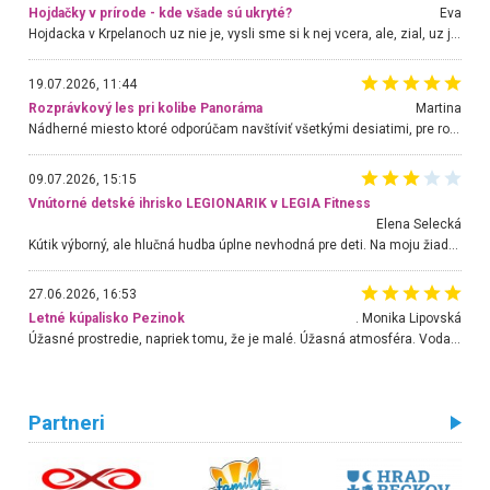
Hojdačky v prírode - kde všade sú ukryté?
Eva
Hojdacka v Krpelanoch uz nie je, vysli sme si k nej vcera, ale, zial, uz je znicena. Ak sem planujete cestu len kvoli hojdacke, mozete si ju usetrit. Krasny vyhlad je tu vsak aj bez hojdacky :-)
19.07.2026, 11:44
Rozprávkový les pri kolibe Panoráma
Martina
Nádherné miesto ktoré odporúčam navštíviť všetkými desiatimi, pre rodiny s deťmi, dôchodcom... Proste a jednoducho ozaj rozprávkový les.. určite ešte prídeme. Odniesli sme si na pamiatku krásne tričká,
09.07.2026, 15:15
Vnútorné detské ihrisko LEGIONARIK v LEGIA Fitness
Elena Selecká
Kútik výborný, ale hlučná hudba úplne nevhodná pre deti. Na moju žiadosť o aspoň sušenie nereagovali.
27.06.2026, 16:53
Letné kúpalisko Pezinok
. Monika Lipovská
Úžasné prostredie, napriek tomu, že je malé. Úžasná atmosféra. Voda fantastická a nádherná. Ľudí je pomerne veľa, ale su mili a ohľaduplní. Je veľmi zaujímavé sledovať, ako dokážu spolu športovať cudzí ľudia a bez ohľadu na vek. Vládne tu pohoda. Vnuka neviem dostať z vody. Ďakujem za krásny deň . Urcite sa sem vrátim. Jediný problém je s parkovaním, ale aj ten sa mi podarilo vyriešiť. Monika Bratislava
Partneri