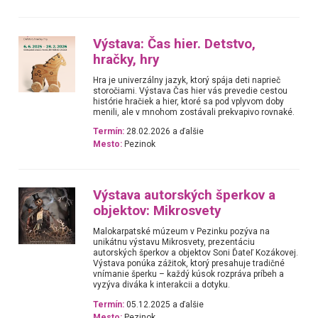
Výstava: Čas hier. Detstvo,
hračky, hry
Hra je univerzálny jazyk, ktorý spája deti naprieč
storočiami. Výstava Čas hier vás prevedie cestou
histórie hračiek a hier, ktoré sa pod vplyvom doby
menili, ale v mnohom zostávali prekvapivo rovnaké.
Termín:
28.02.2026 a ďalšie
Mesto:
Pezinok
Výstava autorských šperkov a
objektov: Mikrosvety
Malokarpatské múzeum v Pezinku pozýva na
unikátnu výstavu Mikrosvety, prezentáciu
autorských šperkov a objektov Soni Ďateľ Kozákovej.
Výstava ponúka zážitok, ktorý presahuje tradičné
vnímanie šperku – každý kúsok rozpráva príbeh a
vyzýva diváka k interakcii a dotyku.
Termín:
05.12.2025 a ďalšie
Mesto:
Pezinok