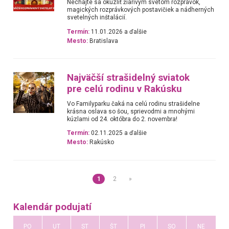
Nechajte sa okúzliť žiarivým svetom rozprávok,
magických rozprávkových postavičiek a nádherných
svetelných inštalácií.
Termín:
11.01.2026 a ďalšie
Mesto:
Bratislava
Najväčší strašidelný sviatok
pre celú rodinu v Rakúsku
Vo Familyparku čaká na celú rodinu strašidelne
krásna oslava so šou, sprievodmi a mnohými
kúzlami od 24. októbra do 2. novembra!
Termín:
02.11.2025 a ďalšie
Mesto:
Rakúsko
1
2
»
Kalendár podujatí
PO
UT
ST
ŠT
PI
SO
NE