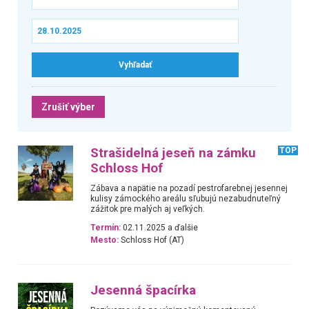
Zrušiť výber
Strašidelná jeseň na zámku
TOP
Schloss Hof
Zábava a napätie na pozadí pestrofarebnej jesennej
kulisy zámockého areálu sľubujú nezabudnuteľný
zážitok pre malých aj veľkých.
Termín:
02.11.2025 a ďalšie
Mesto:
Schloss Hof (AT)
Jesenná špacírka