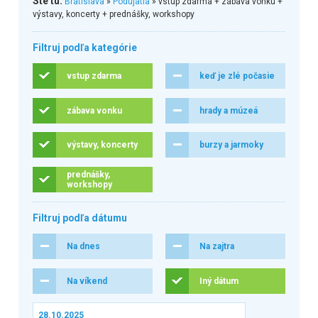
Ste tu:
Bratislava
»
Podujatia
» vstup zdarma + zábava vonku +
výstavy, koncerty + prednášky, workshopy
Filtruj podľa kategórie
vstup zdarma
keď je zlé počasie
zábava vonku
hrady a múzeá
výstavy, koncerty
burzy a jarmoky
prednášky,
workshopy
Filtruj podľa dátumu
Na dnes
Na zajtra
Na víkend
Iný dátum