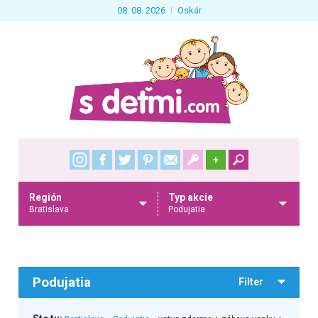
08. 08. 2026
Oskár
+
Región
Typ akcie
Bratislava
Podujatia
Podujatia
Filter