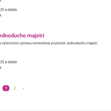
...
25 a ďalšie
a
ednoducho majstri
 výnimočnú výstavu remeselnej zručnosti Jednoducho majstri.
25 a ďalšie
a
1
2
»