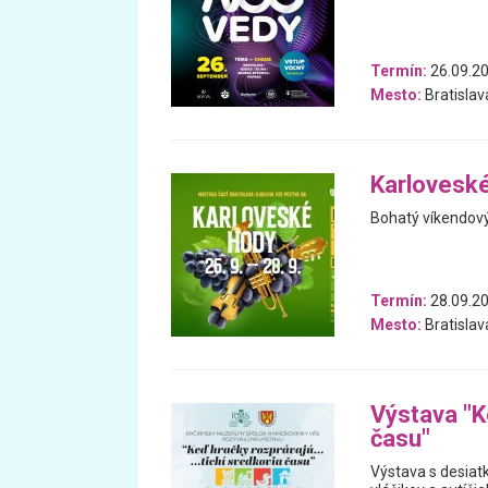
Termín:
26.09.2
Mesto:
Bratislava
Karlovesk
Bohatý víkendový
Termín:
28.09.20
Mesto:
Bratislav
Výstava "K
času"
Výstava s desiatk