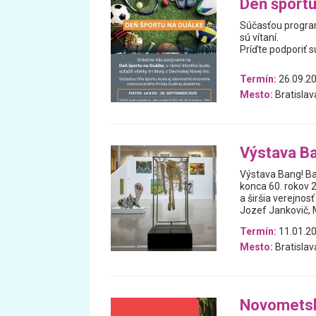
Deň športu
Súčasťou program
sú vítaní.
Príďte podporiť s
Termín:
26.09.2
Mesto:
Bratislav
Výstava Ba
Výstava Bang! Ba
konca 60. rokov 
a širšia verejno
Jozef Jankovič, M
Termín:
11.01.20
Mesto:
Bratislav
Novometsk