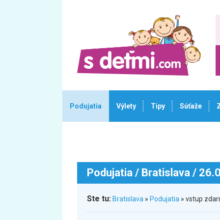
Podujatia
Výlety
Tipy
Súťaže
Podujatia
/ Bratislava / 26
Ste tu:
Bratislava
»
Podujatia
» vstup zdar