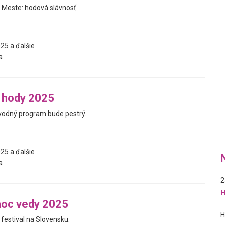
Meste: hodová slávnosť.
25 a ďalšie
a
 hody 2025
vodný program bude pestrý.
25 a ďalšie
a
2
H
noc vedy 2025
festival na Slovensku.