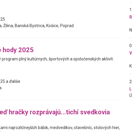
1
R
025
, Žilina, Banská Bystrica, Košice, Poprad
0
é hody 2025
 program plný kultúrnych, športových a spoločenských aktivít.
25 a ďalšie
2
a
L
eď hračky rozprávajú...tichí svedkovia
ami najrozličnejších bábik, medvedíkov, stavebníc, stolových hier,