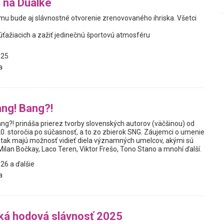
 na Duálke
u bude aj slávnostné otvorenie zrenovovaného ihriska. Všetci
úťažiacich a zažiť jedinečnú športovú atmosféru
025
a
ng! Bang?!
ng?! prináša prierez tvorby slovenských autorov (väčšinou) od
20. storočia po súčasnosť, a to zo zbierok SNG. Záujemci o umenie
sť tak majú možnosť vidieť diela významných umelcov, akými sú
ilan Bočkay, Laco Teren, Viktor Frešo, Tono Stano a mnohí ďalší.
26 a ďalšie
a
á hodová slávnosť 2025