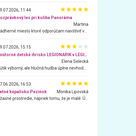
9.07.2026, 11:44
ozprávkový les pri kolibe Panoráma
Martina
Nádherné miesto ktoré odporúčam navštíviť všetkými desiatimi, pre rodiny s deťmi, dôchodcom... Proste a jednoducho ozaj rozprávkový les.. určite ešte prídeme. Odniesli sme si na pamiatku krásne tričká,
9.07.2026, 15:15
Vnútorné detské ihrisko LEGIONARIK v LEGIA Fitness
Elena Selecká
Kútik výborný, ale hlučná hudba úplne nevhodná pre deti. Na moju žiadosť o aspoň sušenie nereagovali.
7.06.2026, 16:53
etné kúpalisko Pezinok
. Monika Lipovská
Úžasné prostredie, napriek tomu, že je malé. Úžasná atmosféra. Voda fantastická a nádherná. Ľudí je pomerne veľa, ale su mili a ohľaduplní. Je veľmi zaujímavé sledovať, ako dokážu spolu športovať cudzí ľudia a bez ohľadu na vek. Vládne tu pohoda. Vnuka neviem dostať z vody. Ďakujem za krásny deň . Urcite sa sem vrátim. Jediný problém je s parkovaním, ale aj ten sa mi podarilo vyriešiť. Monika Bratislava