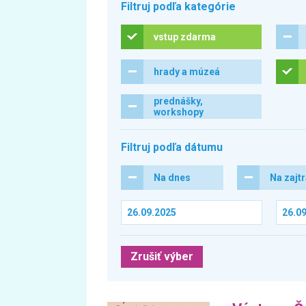
Filtruj podľa kategórie
vstup zdarma
hrady a múzeá
prednášky,
workshopy
Filtruj podľa dátumu
Na dnes
Na zajt
Zrušiť výber