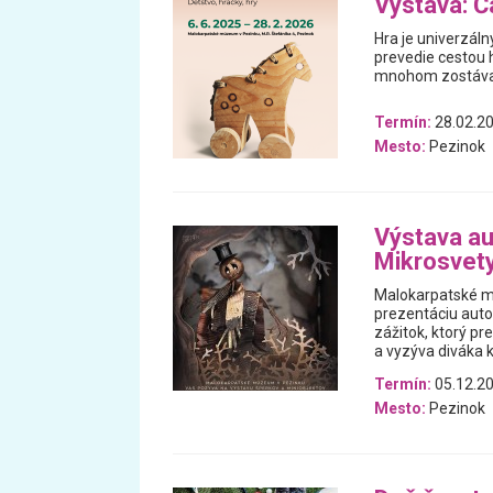
Výstava: Ča
Hra je univerzáln
prevedie cestou h
mnohom zostával
Termín:
28.02.20
Mesto:
Pezinok
Výstava au
Mikrosvet
Malokarpatské m
prezentáciu auto
zážitok, ktorý p
a vyzýva diváka k
Termín:
05.12.20
Mesto:
Pezinok