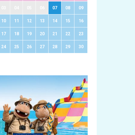
03
04
05
06
07
08
09
10
11
12
13
14
15
16
17
18
19
20
21
22
23
24
25
26
27
28
29
30