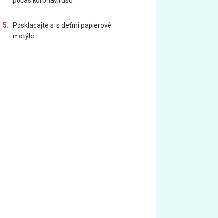
počas koronavírusu
5.
Poskladajte si s deťmi papierové
motýle