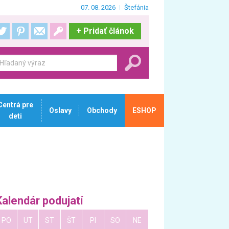
07. 08. 2026
Štefánia
+
Pridať článok
Centrá pre
Oslavy
Obchody
ESHOP
deti
Kalendár podujatí
PO
UT
ST
ŠT
PI
SO
NE