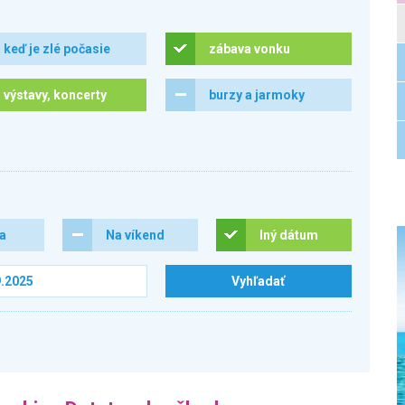
keď je zlé počasie
zábava vonku
výstavy, koncerty
burzy a jarmoky
ra
Na víkend
Iný dátum