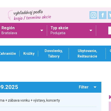
Región
Typ akcie
Bratislava
Podujatia
Dovolenky,
Ubytovanie,
Zahraničie
Krúžky
Tábory
Reštaurácie
.09.2025
Filter
ma + zábava vonku + výstavy, koncerty