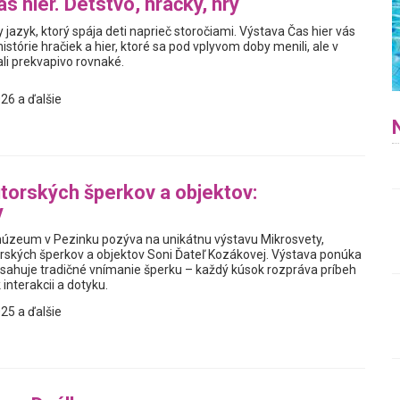
s hier. Detstvo, hračky, hry
y jazyk, ktorý spája deti naprieč storočiami. Výstava Čas hier vás
istórie hračiek a hier, ktoré sa pod vplyvom doby menili, ale v
i prekvapivo rovnaké.
26 a ďalšie
torských šperkov a objektov:
y
úzeum v Pezinku pozýva na unikátnu výstavu Mikrosvety,
rských šperkov a objektov Soni Ďateľ Kozákovej. Výstava ponúka
resahuje tradičné vnímanie šperku – každý kúsok rozpráva príbeh
 interakcii a dotyku.
25 a ďalšie