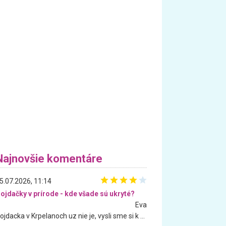
Najnovšie komentáre
5.07.2026, 11:14
ojdačky v prírode - kde všade sú ukryté?
Eva
Hojdacka v Krpelanoch uz nie je, vysli sme si k nej vcera, ale, zial, uz je znicena. Ak sem planujete cestu len kvoli hojdacke, mozete si ju usetrit. Krasny vyhlad je tu vsak aj bez hojdacky :-)