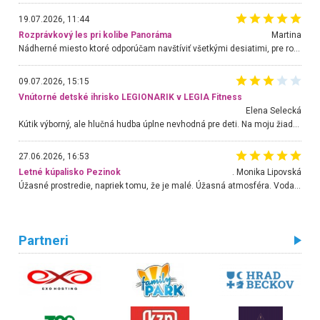
19.07.2026, 11:44
Rozprávkový les pri kolibe Panoráma
Martina
Nádherné miesto ktoré odporúčam navštíviť všetkými desiatimi, pre rodiny s deťmi, dôchodcom... Proste a jednoducho ozaj rozprávkový les.. určite ešte prídeme. Odniesli sme si na pamiatku krásne tričká,
09.07.2026, 15:15
Vnútorné detské ihrisko LEGIONARIK v LEGIA Fitness
Elena Selecká
Kútik výborný, ale hlučná hudba úplne nevhodná pre deti. Na moju žiadosť o aspoň sušenie nereagovali.
27.06.2026, 16:53
Letné kúpalisko Pezinok
. Monika Lipovská
Úžasné prostredie, napriek tomu, že je malé. Úžasná atmosféra. Voda fantastická a nádherná. Ľudí je pomerne veľa, ale su mili a ohľaduplní. Je veľmi zaujímavé sledovať, ako dokážu spolu športovať cudzí ľudia a bez ohľadu na vek. Vládne tu pohoda. Vnuka neviem dostať z vody. Ďakujem za krásny deň . Urcite sa sem vrátim. Jediný problém je s parkovaním, ale aj ten sa mi podarilo vyriešiť. Monika Bratislava
Partneri