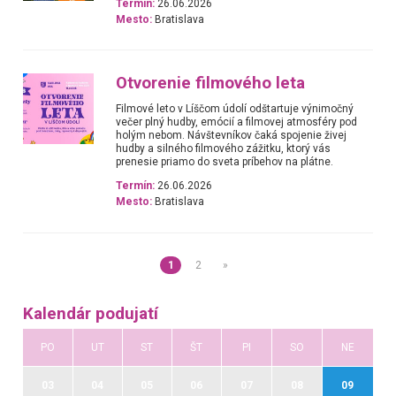
Termín:
26.06.2026
Mesto:
Bratislava
Otvorenie filmového leta
Filmové leto v Líščom údolí odštartuje výnimočný
večer plný hudby, emócií a filmovej atmosféry pod
holým nebom. Návštevníkov čaká spojenie živej
hudby a silného filmového zážitku, ktorý vás
prenesie priamo do sveta príbehov na plátne.
Termín:
26.06.2026
Mesto:
Bratislava
1
2
»
Kalendár podujatí
PO
UT
ST
ŠT
PI
SO
NE
03
04
05
06
07
08
09