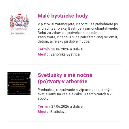
Malé bystrické hody
V piatok si zatancujete, v sobotu sa prebehnete po
uliciach Záhorskej Bystrice v rámci charitatívneho
Behu za zdravie a podvečer si na námestí
zaspievate, v nedeľu bude patriť tradičnej sv. omši,
deťom, aj relaxu pri dobrej hudbe.
Termín:
28.06.2026 a ďalšie
Mesto:
Záhorská Bystrica
Svetlušky a iné nočné
(po)tvory v arboréte
Prednáška, rozprávanie a výprava za tajomnými
svetielkami na vás ale čaká už tento piatok a v
sobotu.
Termín:
27.06.2026 a ďalšie
Mesto:
Bratislava