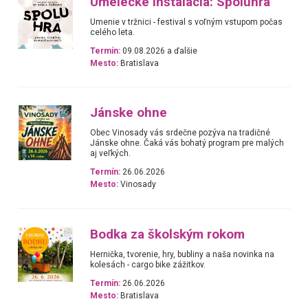
Umelecké inštalácia: Spoluhra
Umenie v tržnici - festival s voľným vstupom počas
celého leta.
Termín:
09.08.2026 a ďalšie
Mesto:
Bratislava
Jánske ohne
Obec Vinosady vás srdečne pozýva na tradičné
Jánske ohne. Čaká vás bohatý program pre malých
aj veľkých.
Termín:
26.06.2026
Mesto:
Vinosady
Bodka za školským rokom
Hernička, tvorenie, hry, bubliny a naša novinka na
kolesách - cargo bike zážitkov.
Termín:
26.06.2026
Mesto:
Bratislava