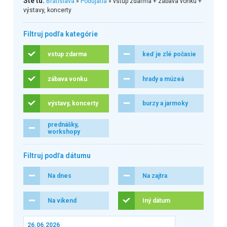
Ste tu:
Bratislava
»
Podujatia
» vstup zdarma + zábava vonku +
výstavy, koncerty
Filtruj podľa kategórie
vstup zdarma
keď je zlé počasie
zábava vonku
hrady a múzeá
výstavy, koncerty
burzy a jarmoky
prednášky,
workshopy
Filtruj podľa dátumu
Na dnes
Na zajtra
Na víkend
Iný dátum