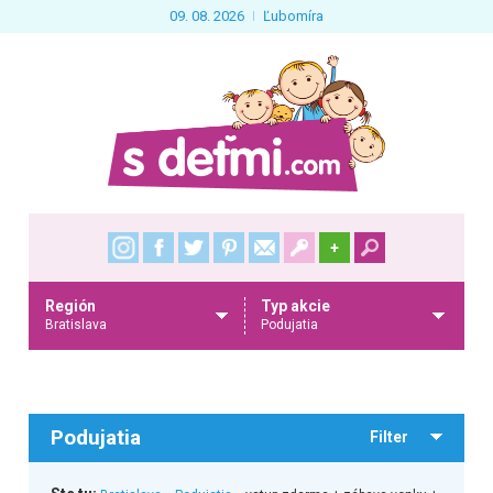
09. 08. 2026
Ľubomíra
+
Región
Typ akcie
Bratislava
Podujatia
Podujatia
Filter