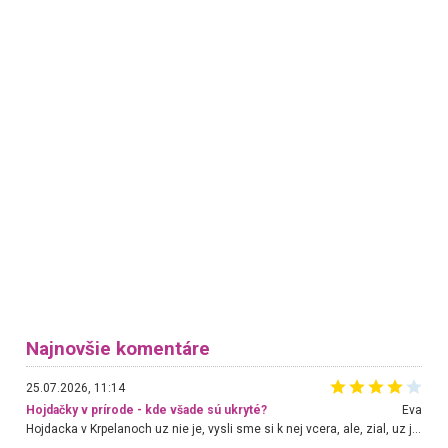
Najnovšie komentáre
25.07.2026, 11:14
Hojdačky v prírode - kde všade sú ukryté?
Eva
Hojdacka v Krpelanoch uz nie je, vysli sme si k nej vcera, ale, zial, uz je znicena. Ak sem planujete cestu len kvoli hojdacke, mozete si ju usetrit. Krasny vyhlad je tu vsak aj bez hojdacky :-)