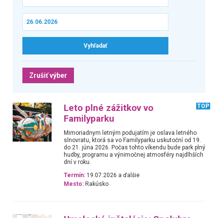
Zrušiť výber
Leto plné zážitkov vo
TOP
Familyparku
Mimoriadnym letným podujatím je oslava letného
slnovratu, ktorá sa vo Familyparku uskutoční od 19.
do 21. júna 2026. Počas tohto víkendu bude park plný
hudby, programu a výnimočnej atmosféry najdlhších
dní v roku.
Termín:
19.07.2026 a ďalšie
Mesto:
Rakúsko