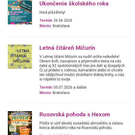
Ukončenie školského roka
Hurá prázdniny!
Termín:
26.06.2026
Mesto:
Bratislava
Letná čitáreň Mičurín
V Letnej čitárni Mičurin sa nudiť určite nebudete!
Okrem kníh, časopisov a príjemného tieňa na vás
čaká aj 32 spoločenských hier pre deti aj dospelých.
Či už prídete s rodinou, kamarátmi alebo si chcete
len oddýchnuť medzi stránkami dobrej knihy, u nás
si nájdete to svoje.
Termín:
05.07.2026 a ďalšie
Mesto:
Bratislava
Rusovská pohoda s Hexom
Príďte si užiť skvelú susedskú atmosféru a oslavu
konca školského roka na Rusovskú pohodu.