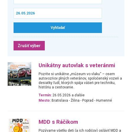
Zrušiť výber
Unikátny autovlak s veteránmi
Pozrite si unikátne „múzeum vo vlaku“ – osem
autovozňov plných veteránov, spoločenský vozeň a
desiatky ľudí, ktorých spája vášeň pre techniku,
históriu a cestovanie.
Termín:
26.05.2026 a ďalšie
Mesto:
Bratislava - Žilina - Poprad - Humenné
MDD s Ráčikom
Pozývame všetky deti (a ich rodičov) osláviť MDD a