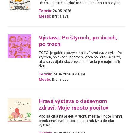
užiť si popoludnie plné radosti, smiechu a pohybu!
Termín:
26.05.2026
Mesto:
Bratislava
Výstava: Po štyroch, po dvoch,
po troch
TOTO! je galéria pozýva na prvú výstavu z cyklu Po
štyroch, po dvoch, po troch, ktorá poukazuje na to,
ako sa vyvíjala slovenská ilustrácia pre najmenšie
deti.
Termín:
24.06.2026 a ďalšie
Mesto:
Bratislava
Hravá výstava o duševnom
zdraví: Moje mesto pocitov
Ako sa cítia naše deti v ruchu mesta? Príďte s nimi
preskúmať svet emócií na interaktívnu detskú
výstavu.