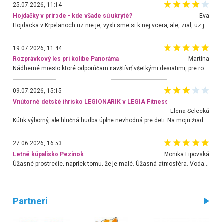
25.07.2026, 11:14
Hojdačky v prírode - kde všade sú ukryté?
Eva
Hojdacka v Krpelanoch uz nie je, vysli sme si k nej vcera, ale, zial, uz je znicena. Ak sem planujete cestu len kvoli hojdacke, mozete si ju usetrit. Krasny vyhlad je tu vsak aj bez hojdacky :-)
19.07.2026, 11:44
Rozprávkový les pri kolibe Panoráma
Martina
Nádherné miesto ktoré odporúčam navštíviť všetkými desiatimi, pre rodiny s deťmi, dôchodcom... Proste a jednoducho ozaj rozprávkový les.. určite ešte prídeme. Odniesli sme si na pamiatku krásne tričká,
09.07.2026, 15:15
Vnútorné detské ihrisko LEGIONARIK v LEGIA Fitness
Elena Selecká
Kútik výborný, ale hlučná hudba úplne nevhodná pre deti. Na moju žiadosť o aspoň sušenie nereagovali.
27.06.2026, 16:53
Letné kúpalisko Pezinok
. Monika Lipovská
Úžasné prostredie, napriek tomu, že je malé. Úžasná atmosféra. Voda fantastická a nádherná. Ľudí je pomerne veľa, ale su mili a ohľaduplní. Je veľmi zaujímavé sledovať, ako dokážu spolu športovať cudzí ľudia a bez ohľadu na vek. Vládne tu pohoda. Vnuka neviem dostať z vody. Ďakujem za krásny deň . Urcite sa sem vrátim. Jediný problém je s parkovaním, ale aj ten sa mi podarilo vyriešiť. Monika Bratislava
Partneri