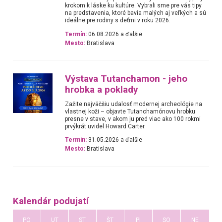
krokom k láske ku kultúre. Vybrali sme pre vás tipy
na predstavenia, ktoré bavia malých aj veľkých a sú
ideálne pre rodiny s deťmi v roku 2026.
Termín:
06.08.2026 a ďalšie
Mesto:
Bratislava
Výstava Tutanchamon - jeho
hrobka a poklady
Zažite najväčšiu udalosť modernej archeológie na
vlastnej koži – objavte Tutanchamónovu hrobku
presne v stave, v akom ju pred viac ako 100 rokmi
prvýkrát uvidel Howard Carter.
Termín:
31.05.2026 a ďalšie
Mesto:
Bratislava
Kalendár podujatí
PO
UT
ST
ŠT
PI
SO
NE