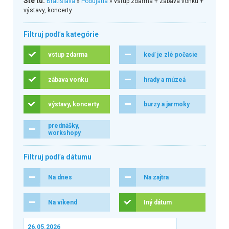
Ste tu:
Bratislava
»
Podujatia
» vstup zdarma + zábava vonku +
výstavy, koncerty
Filtruj podľa kategórie
vstup zdarma
keď je zlé počasie
zábava vonku
hrady a múzeá
výstavy, koncerty
burzy a jarmoky
prednášky,
workshopy
Filtruj podľa dátumu
Na dnes
Na zajtra
Na víkend
Iný dátum