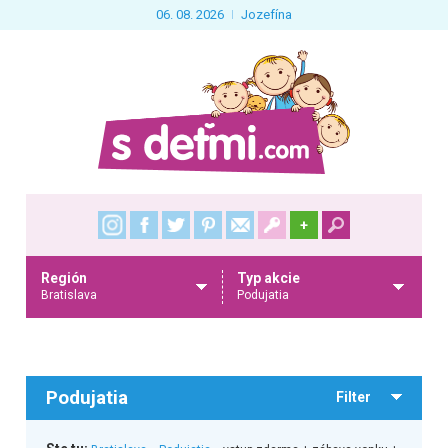
06. 08. 2026
Jozefína
+
Región
Typ akcie
Bratislava
Podujatia
Podujatia
Filter