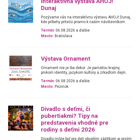
Interaktívna výstava AHOJ!
Dunaj
Pozývame vás na interaktívnu výstavu AHOJ! Dunaj,
kde príbehy pritečú priamo k našim návštevníkom.
Termín:
06.08.2026 a ďalšie
Mesto:
Bratislava
Výstava Ornament
Ornament nie je iba dekor. Je pamäťou krajiny,
prvkom identity, jazykom kultúry a zrkadlom dejín.
Termín:
06.08.2026 a ďalšie
Mesto:
Pezinok
Divadlo s deťmi, či
pubertiakmi? Tipy na
predstavenia vhodné pre
rodiny s deťmi 2026
Divadlo môže byť pre deti skvelým zážitkom aj prvým