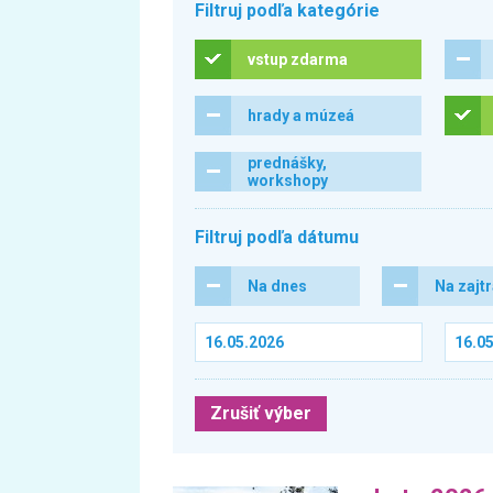
Filtruj podľa kategórie
vstup zdarma
hrady a múzeá
prednášky,
workshopy
Filtruj podľa dátumu
Na dnes
Na zajt
Zrušiť výber