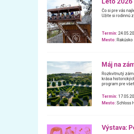
Leto 2026 
Čo si pre vás na
Užite si rodinnú 
Termín:
24.05.20
Mesto:
Rakúsko
Máj na zá
Rozkvitnutý zámo
krása historickýc
program pre všet
Termín:
17.05.20
Mesto:
Schloss 
Výstava: P