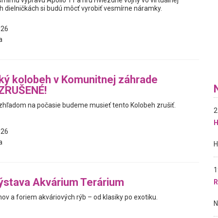
mírnu výpravu Apollo 11 a hru Hviezdne vojny vo virtuálnej
ých dielničkách si budú môcť vyrobiť vesmírne náramky.
026
a
ký kolobeh v Komunitnej záhrade
 ZRUŠENÉ!
 vzhľadom na počasie budeme musieť tento Kolobeh zrušiť.
2
H
026
a
1
ýstava Akvárium Terárium
R
ov a foriem akváriových rýb – od klasiky po exotiku.