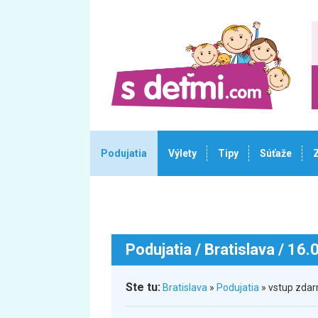
Podujatia
Výlety
Tipy
Súťaže
Podujatia
/ Bratislava / 16
Ste tu:
Bratislava
»
Podujatia
» vstup zdar