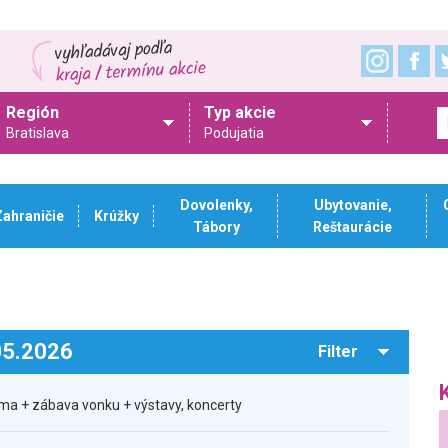
Región
Typ akcie
Bratislava
Podujatia
Dovolenky,
Ubytovanie,
Zahraničie
Krúžky
Tábory
Reštaurácie
.05.2026
Filter
ma + zábava vonku + výstavy, koncerty