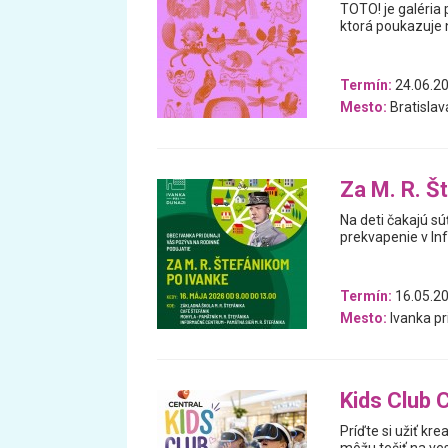
TOTO! je galéria 
ktorá poukazuje n
Termín:
24.06.20
Mesto:
Bratislav
Za M. R. Š
Na deti čakajú s
prekvapenie v I
Termín:
16.05.2
Mesto:
Ivanka pr
Kids Club 
Príďte si užiť kr