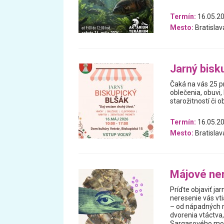
Termín:
16.05.2
Mesto:
Bratislav
Jarný bisk
Čaká na vás 25 p
oblečenia, obuvi,
starožitností či o
Termín:
16.05.2
Mesto:
Bratislav
Májové ner
Príďte objaviť ja
neresenie vás vt
– od nápadných 
dvorenia vtáctva
Sargasového mo