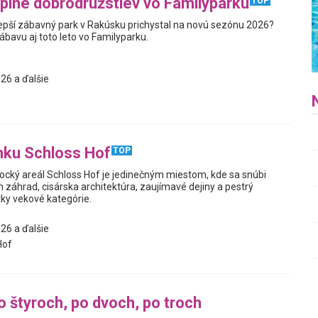
plné dobrodružstiev vo Familyparku
TOP
jlepší zábavný park v Rakúsku prichystal na novú sezónu 2026?
zábavu aj toto leto vo Familyparku.
26 a ďalšie
mku Schloss Hof
TOP
cký areál Schloss Hof je jedinečným miestom, kde sa snúbi
h záhrad, cisárska architektúra, zaujímavé dejiny a pestrý
ky vekové kategórie.
26 a ďalšie
Hof
o štyroch, po dvoch, po troch