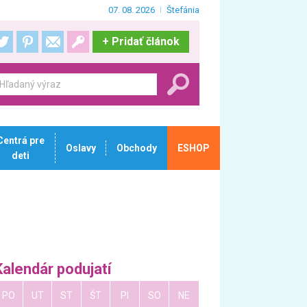
07. 08. 2026
Štefánia
+
Pridať článok
Centrá pre
Oslavy
Obchody
ESHOP
deti
Kalendár podujatí
PO
UT
ST
ŠT
PI
SO
NE