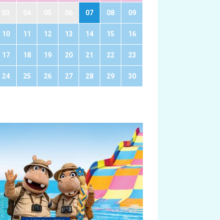
03
04
05
06
07
08
09
10
11
12
13
14
15
16
17
18
19
20
21
22
23
24
25
26
27
28
29
30