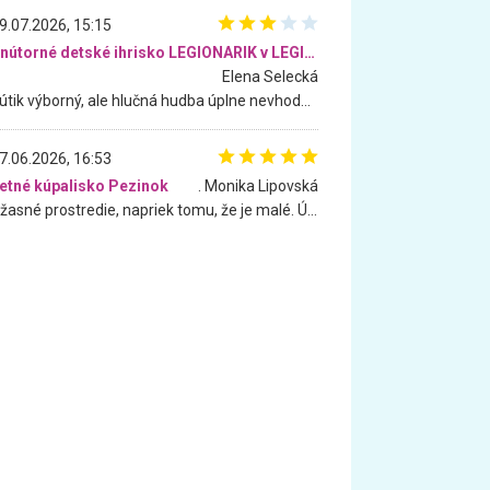
9.07.2026, 15:15
Vnútorné detské ihrisko LEGIONARIK v LEGIA Fitness
Elena Selecká
Kútik výborný, ale hlučná hudba úplne nevhodná pre deti. Na moju žiadosť o aspoň sušenie nereagovali.
7.06.2026, 16:53
etné kúpalisko Pezinok
. Monika Lipovská
Úžasné prostredie, napriek tomu, že je malé. Úžasná atmosféra. Voda fantastická a nádherná. Ľudí je pomerne veľa, ale su mili a ohľaduplní. Je veľmi zaujímavé sledovať, ako dokážu spolu športovať cudzí ľudia a bez ohľadu na vek. Vládne tu pohoda. Vnuka neviem dostať z vody. Ďakujem za krásny deň . Urcite sa sem vrátim. Jediný problém je s parkovaním, ale aj ten sa mi podarilo vyriešiť. Monika Bratislava