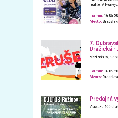
môžu tešiť na ves
realite. V tvoriv
Termín:
16.05.2
Mesto:
Bratislav
7. Dúbravs
Dražická -
Mrzí nás to, ale
Termín:
16.05.2
Mesto:
Bratislav
Predajná v
Viac ako 400 druh