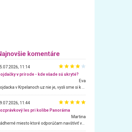
Najnovšie komentáre
5.07.2026, 11:14
ojdačky v prírode - kde všade sú ukryté?
Eva
Hojdacka v Krpelanoch uz nie je, vysli sme si k nej vcera, ale, zial, uz je znicena. Ak sem planujete cestu len kvoli hojdacke, mozete si ju usetrit. Krasny vyhlad je tu vsak aj bez hojdacky :-)
9.07.2026, 11:44
ozprávkový les pri kolibe Panoráma
Martina
Nádherné miesto ktoré odporúčam navštíviť všetkými desiatimi, pre rodiny s deťmi, dôchodcom... Proste a jednoducho ozaj rozprávkový les.. určite ešte prídeme. Odniesli sme si na pamiatku krásne tričká,