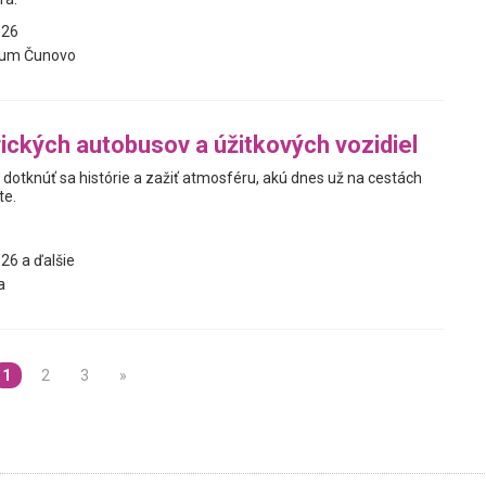
026
rum Čunovo
rických autobusov a úžitkových vozidiel
, dotknúť sa histórie a zažiť atmosféru, akú dnes už na cestách
te.
26 a ďalšie
a
1
2
3
»