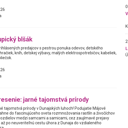
0
026
a
upický blšák
2
rihlásených predajcov s pestrou ponuka odevov, detského
L
 hračiek, kníh, detskej výbavy, malých elektrospotrebičov, kabeliek,
bliečok.
026
a
esenie: jarné tajomstvá prírody
rné tajomstvá prírody v Dunajských luhoch! Podujatie Májové
iahne do fascinujúceho sveta rozmnožovania rastlín a živočíchov
rozdielov medzi samcami a samicami, cez zaujímavé prejavy
, až po neuveriteľnú cestu úhora z Dunaja do vzdialeného
ra.