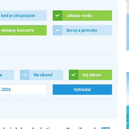
keď je zlé počasie
zábava vonku
výstavy, koncerty
burzy a jarmoky
ra
Na víkend
Iný dátum