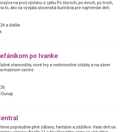
pozýva na prvú výstavu z cyklu Po štyroch, po dvoch, po troch,
a to, ako sa vyvíjala slovenská ilustrácia pre najmenšie deti.
26 a ďalšie
a
tefánikom po Ivanke
úťažné stanovištia, nové hry a vedomostné otázky a na záver
nformačnom centre.
026
i Dunaji
Central
eatívne popoludnie plné zábavy, fantázie a zážitkov. Vaše deti sa