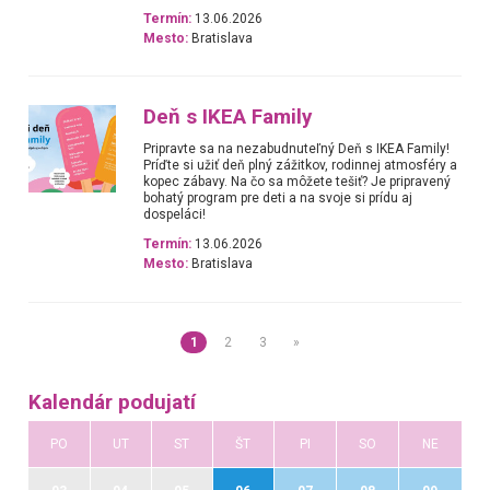
Termín:
13.06.2026
Mesto:
Bratislava
Deň s IKEA Family
Pripravte sa na nezabudnuteľný Deň s IKEA Family!
Príďte si užiť deň plný zážitkov, rodinnej atmosféry a
kopec zábavy. Na čo sa môžete tešiť? Je pripravený
bohatý program pre deti a na svoje si prídu aj
dospeláci!
Termín:
13.06.2026
Mesto:
Bratislava
1
2
3
»
Kalendár podujatí
PO
UT
ST
ŠT
PI
SO
NE