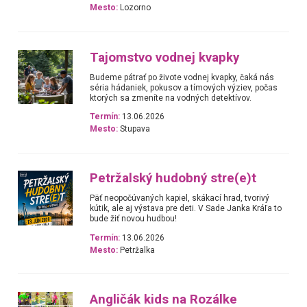
Mesto:
Lozorno
Tajomstvo vodnej kvapky
Budeme pátrať po živote vodnej kvapky, čaká nás
séria hádaniek, pokusov a tímových výziev, počas
ktorých sa zmeníte na vodných detektívov.
Termín:
13.06.2026
Mesto:
Stupava
Petržalský hudobný stre(e)t
Päť neopočúvaných kapiel, skákací hrad, tvorivý
kútik, ale aj výstava pre deti. V Sade Janka Kráľa to
bude žiť novou hudbou!
Termín:
13.06.2026
Mesto:
Petržalka
Angličák kids na Rozálke