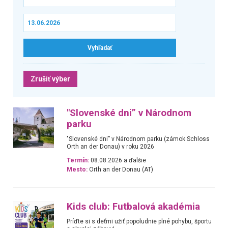
Zrušiť výber
"Slovenské dni” v Národnom
parku
"Slovenské dni” v Národnom parku (zámok Schloss
Orth an der Donau) v roku 2026
Termín:
08.08.2026 a ďalšie
Mesto:
Orth an der Donau (AT)
Kids club: Futbalová akadémia
Príďte si s deťmi užiť popoludnie plné pohybu, športu