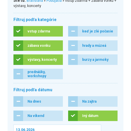
Ste tu:
Bratislava
»
Podujatia
» vstup zdarma + zábava vonku +
výstavy, koncerty
Filtruj podľa kategórie
vstup zdarma
keď je zlé počasie
zábava vonku
hrady a múzeá
výstavy, koncerty
burzy a jarmoky
prednášky,
workshopy
Filtruj podľa dátumu
Na dnes
Na zajtra
Na víkend
Iný dátum