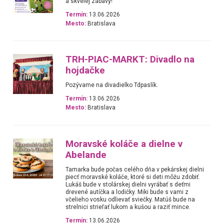
a skvelej zábavy!
Termín:
13.06.2026
Mesto:
Bratislava
TRH-PIAC-MARKT: Divadlo na
hojdačke
Pozývame na divadielko Tdpaslík.
Termín:
13.06.2026
Mesto:
Bratislava
Moravské koláče a dielne v
Abelande
Tamarka bude počas celého dňa v pekárskej dielni
piecť moravské koláče, ktoré si deti môžu zdobiť.
Lukáš bude v stolárskej dielni vyrábať s deťmi
drevené autíčka a lodičky. Miki bude s vami z
včelieho vosku odlievať sviečky. Matúš bude na
strelnici strieľať lukom a kušou a raziť mince.
Termín:
13.06.2026