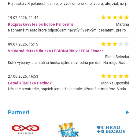
Hojdacka v Krpelanoch uz nie je, vysli sme si k nej vcera, ale, zial, uz je znicena. Ak sem planujete cestu len kvoli hojdacke, mozete si ju usetrit. Krasny vyhlad je tu vsak aj bez hojdacky :-)
19.07.2026, 11:44
Rozprávkový les pri kolibe Panoráma
Martina
Nádherné miesto ktoré odporúčam navštíviť všetkými desiatimi, pre rodiny s deťmi, dôchodcom... Proste a jednoducho ozaj rozprávkový les.. určite ešte prídeme. Odniesli sme si na pamiatku krásne tričká,
09.07.2026, 15:15
Vnútorné detské ihrisko LEGIONARIK v LEGIA Fitness
Elena Selecká
Kútik výborný, ale hlučná hudba úplne nevhodná pre deti. Na moju žiadosť o aspoň sušenie nereagovali.
27.06.2026, 16:53
Letné kúpalisko Pezinok
. Monika Lipovská
Úžasné prostredie, napriek tomu, že je malé. Úžasná atmosféra. Voda fantastická a nádherná. Ľudí je pomerne veľa, ale su mili a ohľaduplní. Je veľmi zaujímavé sledovať, ako dokážu spolu športovať cudzí ľudia a bez ohľadu na vek. Vládne tu pohoda. Vnuka neviem dostať z vody. Ďakujem za krásny deň . Urcite sa sem vrátim. Jediný problém je s parkovaním, ale aj ten sa mi podarilo vyriešiť. Monika Bratislava
Partneri