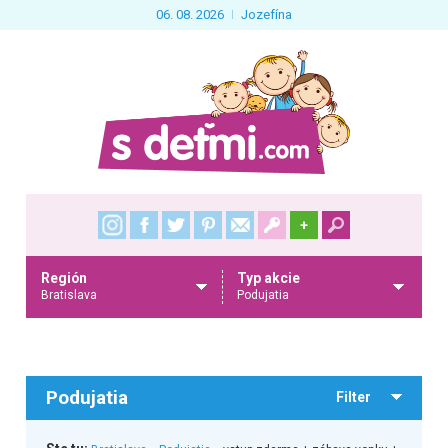
06. 08. 2026
Jozefína
+
Región
Typ akcie
Bratislava
Podujatia
Podujatia
Filter