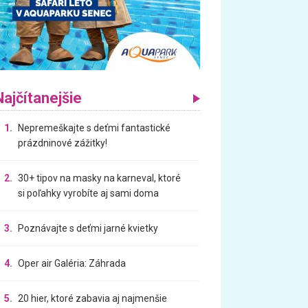
Najčítanejšie
1.
Nepremeškajte s deťmi fantastické
prázdninové zážitky!
2.
30+ tipov na masky na karneval, ktoré
si poľahky vyrobíte aj sami doma
3.
Poznávajte s deťmi jarné kvietky
4.
Oper air Galéria: Záhrada
5.
20 hier, ktoré zabavia aj najmenšie