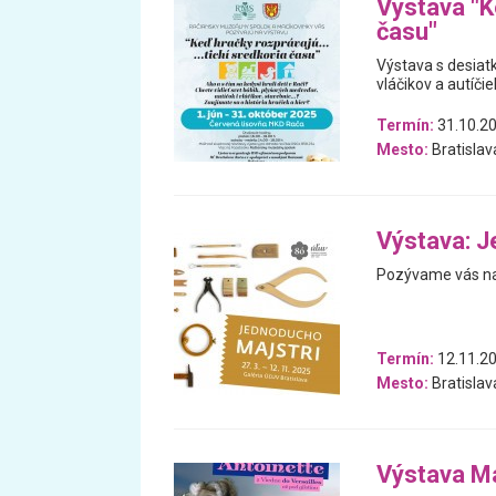
Výstava "K
času"
Výstava s desiatk
vláčikov a autíčiek
Termín:
31.10.20
Mesto:
Bratislav
Výstava: J
Pozývame vás na
Termín:
12.11.20
Mesto:
Bratislav
Výstava Ma