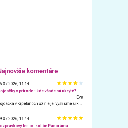
Najnovšie komentáre
5.07.2026, 11:14
ojdačky v prírode - kde všade sú ukryté?
Eva
Hojdacka v Krpelanoch uz nie je, vysli sme si k nej vcera, ale, zial, uz je znicena. Ak sem planujete cestu len kvoli hojdacke, mozete si ju usetrit. Krasny vyhlad je tu vsak aj bez hojdacky :-)
9.07.2026, 11:44
ozprávkový les pri kolibe Panoráma