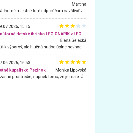
Martina
Nádherné miesto ktoré odporúčam navštíviť všetkými desiatimi, pre rodiny s deťmi, dôchodcom... Proste a jednoducho ozaj rozprávkový les.. určite ešte prídeme. Odniesli sme si na pamiatku krásne tričká,
9.07.2026, 15:15
Vnútorné detské ihrisko LEGIONARIK v LEGIA Fitness
Elena Selecká
Kútik výborný, ale hlučná hudba úplne nevhodná pre deti. Na moju žiadosť o aspoň sušenie nereagovali.
7.06.2026, 16:53
etné kúpalisko Pezinok
. Monika Lipovská
Úžasné prostredie, napriek tomu, že je malé. Úžasná atmosféra. Voda fantastická a nádherná. Ľudí je pomerne veľa, ale su mili a ohľaduplní. Je veľmi zaujímavé sledovať, ako dokážu spolu športovať cudzí ľudia a bez ohľadu na vek. Vládne tu pohoda. Vnuka neviem dostať z vody. Ďakujem za krásny deň . Urcite sa sem vrátim. Jediný problém je s parkovaním, ale aj ten sa mi podarilo vyriešiť. Monika Bratislava