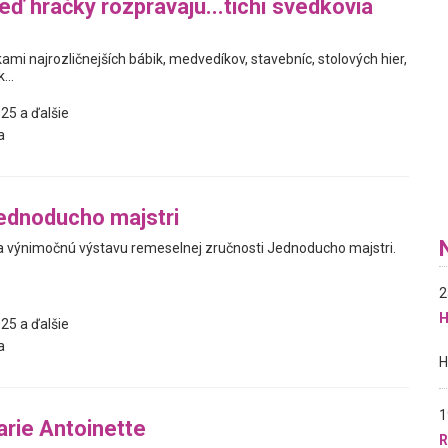
eď hračky rozprávajú...tichí svedkovia
ami najrozličnejších bábik, medvedíkov, stavebníc, stolových hier,
...
25 a ďalšie
a
ednoducho majstri
 výnimočnú výstavu remeselnej zručnosti Jednoducho majstri.
2
H
25 a ďalšie
a
1
rie Antoinette
R