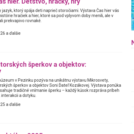
s hier. Detstvo, hračky, hry
y jazyk, ktorý spája deti naprieč storočiami. Výstava Čas hier vás
istórie hračiek a hier, ktoré sa pod vplyvom doby menili, ale v
i prekvapivo rovnaké.
26 a ďalšie
torských šperkov a objektov:
y
úzeum v Pezinku pozýva na unikátnu výstavu Mikrosvety,
rských šperkov a objektov Soni Ďateľ Kozákovej. Výstava ponúka
resahuje tradičné vnímanie šperku – každý kúsok rozpráva príbeh
 interakcii a dotyku.
25 a ďalšie