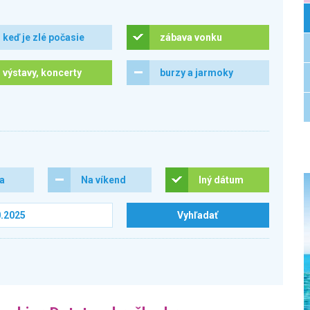
keď je zlé počasie
zábava vonku
výstavy, koncerty
burzy a jarmoky
ra
Na víkend
Iný dátum