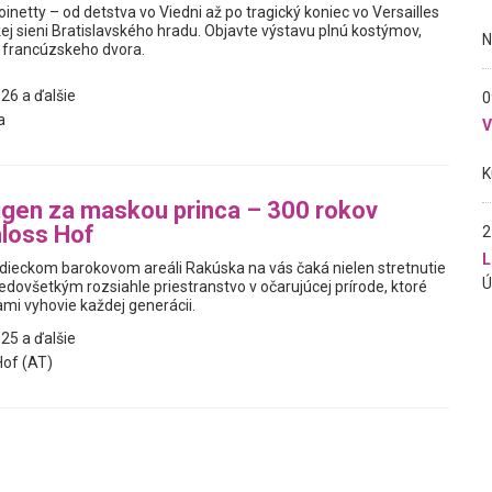
inetty – od detstva vo Viedni až po tragický koniec vo Versailles
kej sieni Bratislavského hradu. Objavte výstavu plnú kostýmov,
 francúzskeho dvora.
26 a ďalšie
0
a
gen za maskou princa – 300 rokov
loss Hof
2
L
dieckom barokovom areáli Rakúska na vás čaká nielen stretnutie
predovšetkým rozsiahle priestranstvo v očarujúcej prírode, ktoré
mi vyhovie každej generácii.
25 a ďalšie
of (AT)