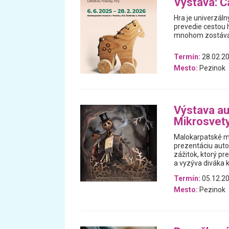
Výstava: Ča
Hra je univerzáln
prevedie cestou h
mnohom zostával
Termín:
28.02.20
Mesto:
Pezinok
Výstava au
Mikrosvet
Malokarpatské m
prezentáciu auto
zážitok, ktorý p
a vyzýva diváka k
Termín:
05.12.20
Mesto:
Pezinok