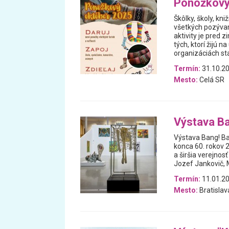
Ponožkový
Škôlky, školy, kniž
všetkých pozýva
aktivity je pred 
tých, ktorí žijú n
organizáciách sta
Termín:
31.10.20
Mesto:
Celá SR
Výstava Ba
Výstava Bang! Ba
konca 60. rokov 
a širšia verejno
Jozef Jankovič, M
Termín:
11.01.20
Mesto:
Bratislav