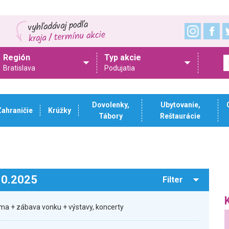
Región
Typ akcie
Bratislava
Podujatia
Dovolenky,
Ubytovanie,
Zahraničie
Krúžky
Tábory
Reštaurácie
.10.2025
Filter
ma + zábava vonku + výstavy, koncerty