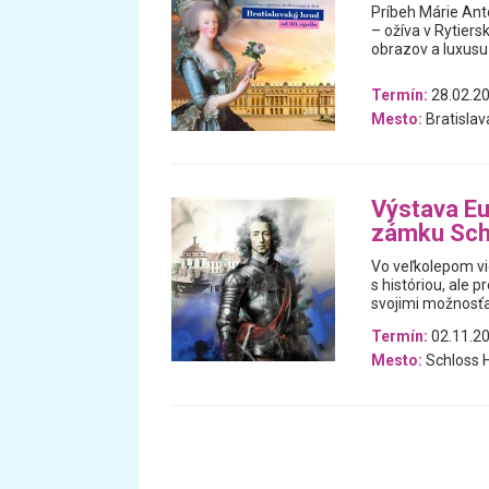
Príbeh Márie Anto
– ožíva v Rytiers
obrazov a luxusu
Termín:
28.02.20
Mesto:
Bratislav
Výstava Eu
zámku Sch
Vo veľkolepom vi
s históriou, ale 
svojimi možnosťa
Termín:
02.11.20
Mesto:
Schloss H