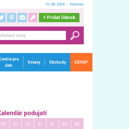
10. 08. 2026
Vavrinec
+
Pridať článok
Centrá pre
Oslavy
Obchody
ESHOP
deti
Kalendár podujatí
PO
UT
ST
ŠT
PI
SO
NE