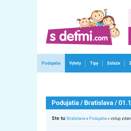
Podujatia
Výlety
Tipy
Súťaže
Podujatia
/ Bratislava / 01
Ste tu:
Bratislava
»
Podujatia
» vstup zdar