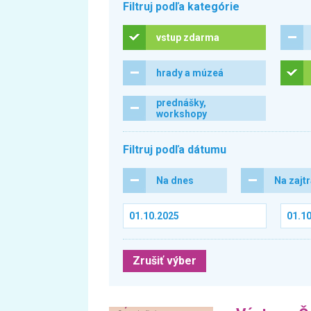
Filtruj podľa kategórie
vstup zdarma
hrady a múzeá
prednášky,
workshopy
Filtruj podľa dátumu
Na dnes
Na zajt
Zrušiť výber