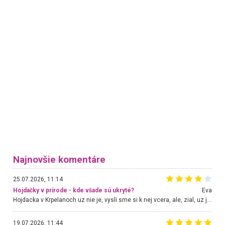
Najnovšie komentáre
25.07.2026, 11:14
Hojdačky v prírode - kde všade sú ukryté?
Eva
Hojdacka v Krpelanoch uz nie je, vysli sme si k nej vcera, ale, zial, uz je znicena. Ak sem planujete cestu len kvoli hojdacke, mozete si ju usetrit. Krasny vyhlad je tu vsak aj bez hojdacky :-)
19.07.2026, 11:44