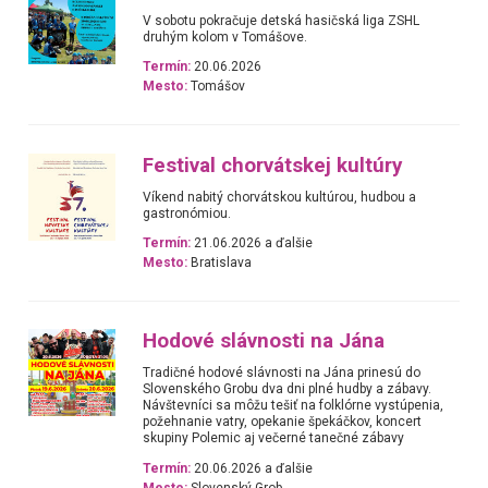
V sobotu pokračuje detská hasičská liga ZSHL
druhým kolom v Tomášove.
Termín:
20.06.2026
Mesto:
Tomášov
Festival chorvátskej kultúry
Víkend nabitý chorvátskou kultúrou, hudbou a
gastronómiou.
Termín:
21.06.2026 a ďalšie
Mesto:
Bratislava
Hodové slávnosti na Jána
Tradičné hodové slávnosti na Jána prinesú do
Slovenského Grobu dva dni plné hudby a zábavy.
Návštevníci sa môžu tešiť na folklórne vystúpenia,
požehnanie vatry, opekanie špekáčkov, koncert
skupiny Polemic aj večerné tanečné zábavy
Termín:
20.06.2026 a ďalšie
Mesto:
Slovenský Grob