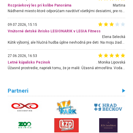
Rozprávkový les pri kolibe Panoráma
Martina
Nádherné miesto ktoré odporúčam navštíviť všetkými desiatimi, pre rodiny s deťmi, dôchodcom... Proste a jednoducho ozaj rozprávkový les.. určite ešte prídeme. Odniesli sme si na pamiatku krásne tričká,
09.07.2026, 15:15
Vnútorné detské ihrisko LEGIONARIK v LEGIA Fitness
Elena Selecká
Kútik výborný, ale hlučná hudba úplne nevhodná pre deti. Na moju žiadosť o aspoň sušenie nereagovali.
27.06.2026, 16:53
Letné kúpalisko Pezinok
. Monika Lipovská
Úžasné prostredie, napriek tomu, že je malé. Úžasná atmosféra. Voda fantastická a nádherná. Ľudí je pomerne veľa, ale su mili a ohľaduplní. Je veľmi zaujímavé sledovať, ako dokážu spolu športovať cudzí ľudia a bez ohľadu na vek. Vládne tu pohoda. Vnuka neviem dostať z vody. Ďakujem za krásny deň . Urcite sa sem vrátim. Jediný problém je s parkovaním, ale aj ten sa mi podarilo vyriešiť. Monika Bratislava
Partneri