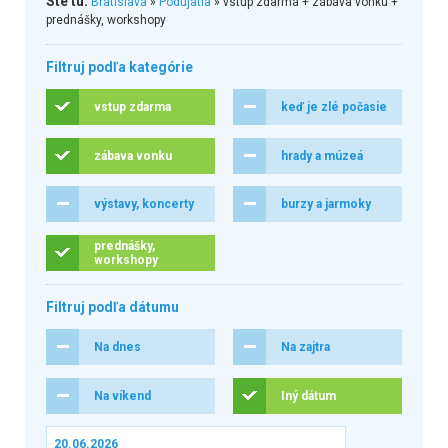
Ste tu:
Bratislava
»
Podujatia
» vstup zdarma + zábava vonku +
prednášky, workshopy
Filtruj podľa kategórie
vstup zdarma
keď je zlé počasie
zábava vonku
hrady a múzeá
výstavy, koncerty
burzy a jarmoky
prednášky,
workshopy
Filtruj podľa dátumu
Na dnes
Na zajtra
Na víkend
Iný dátum