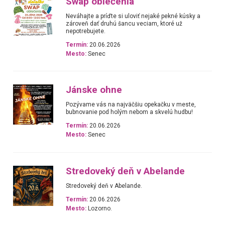
Swap oblečenia
Neváhajte a príďte si uloviť nejaké pekné kúsky a
zároveň dať druhú šancu veciam, ktoré už
nepotrebujete.
Termín:
20.06.2026
Mesto:
Senec
Jánske ohne
Pozývame vás na najväčšiu opekačku v meste,
bubnovanie pod holým nebom a skvelú hudbu!
Termín:
20.06.2026
Mesto:
Senec
Stredoveký deň v Abelande
Stredoveký deň v Abelande.
Termín:
20.06.2026
Mesto:
Lozorno.