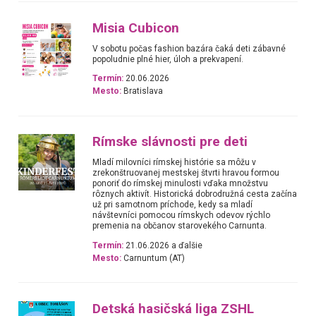
Misia Cubicon
V sobotu počas fashion bazára čaká deti zábavné
popoludnie plné hier, úloh a prekvapení.
Termín:
20.06.2026
Mesto:
Bratislava
Rímske slávnosti pre deti
Mladí milovníci rímskej histórie sa môžu v
zrekonštruovanej mestskej štvrti hravou formou
ponoriť do rímskej minulosti vďaka množstvu
rôznych aktivít. Historická dobrodružná cesta začína
už pri samotnom príchode, kedy sa mladí
návštevníci pomocou rímskych odevov rýchlo
premenia na občanov starovekého Carnunta.
Termín:
21.06.2026 a ďalšie
Mesto:
Carnuntum (AT)
Detská hasičská liga ZSHL