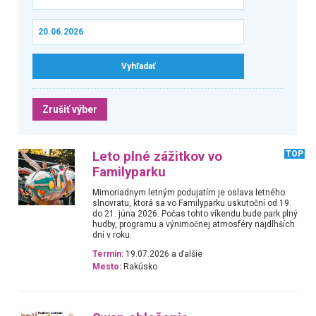
Zrušiť výber
Leto plné zážitkov vo
TOP
Familyparku
Mimoriadnym letným podujatím je oslava letného
slnovratu, ktorá sa vo Familyparku uskutoční od 19.
do 21. júna 2026. Počas tohto víkendu bude park plný
hudby, programu a výnimočnej atmosféry najdlhších
dní v roku.
Termín:
19.07.2026 a ďalšie
Mesto:
Rakúsko