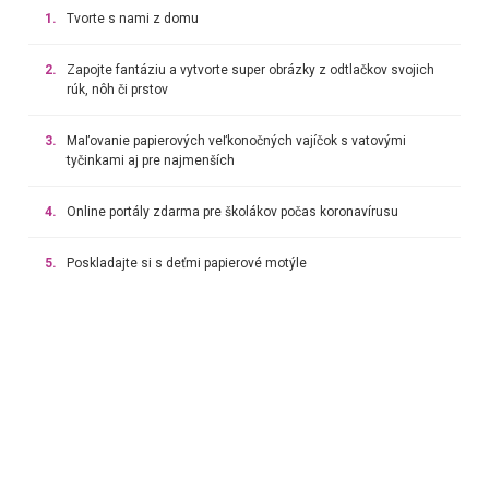
1.
Tvorte s nami z domu
2.
Zapojte fantáziu a vytvorte super obrázky z odtlačkov svojich
rúk, nôh či prstov
3.
Maľovanie papierových veľkonočných vajíčok s vatovými
tyčinkami aj pre najmenších
4.
Online portály zdarma pre školákov počas koronavírusu
5.
Poskladajte si s deťmi papierové motýle