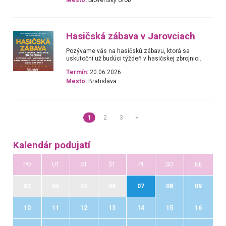
Hasičská zábava v Jarovciach
Pozývame vás na hasičskú zábavu, ktorá sa
uskutoční už budúci týždeň v hasičskej zbrojnici.
Termín:
20.06.2026
Mesto:
Bratislava
1
2
3
»
Kalendár podujatí
PO
UT
ST
ŠT
PI
SO
NE
03
04
05
06
07
08
09
10
11
12
13
14
15
16