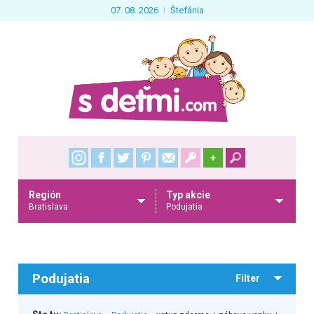
07. 08. 2026
Štefánia
+
Región
Typ akcie
Bratislava
Podujatia
Podujatia
Filter