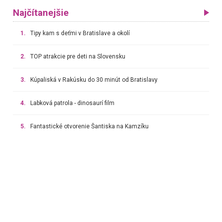
Najčítanejšie
1.
Tipy kam s deťmi v Bratislave a okolí
2.
TOP atrakcie pre deti na Slovensku
3.
Kúpaliská v Rakúsku do 30 minút od Bratislavy
4.
Labková patrola - dinosaurí film
5.
Fantastické otvorenie Šantiska na Kamzíku