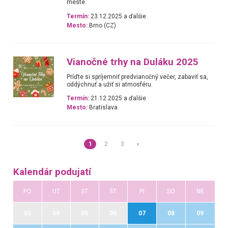
meste.
Termín:
23.12.2025 a ďalšie
Mesto:
Brno (CZ)
Vianočné trhy na Duláku 2025
Príďte si spríjemniť predvianočný večer, zabaviť sa,
oddýchnuť a užiť si atmosféru.
Termín:
21.12.2025 a ďalšie
Mesto:
Bratislava
1
2
3
»
Kalendár podujatí
PO
UT
ST
ŠT
PI
SO
NE
03
04
05
06
07
08
09