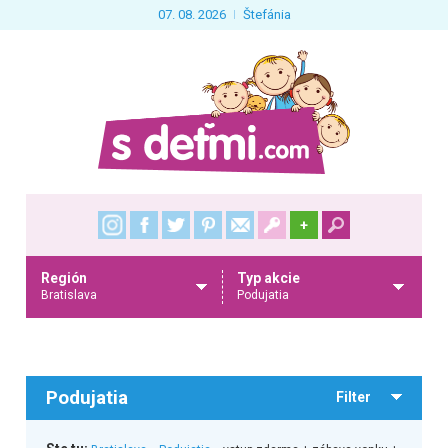
07. 08. 2026
Štefánia
+
Región
Typ akcie
Bratislava
Podujatia
Podujatia
Filter