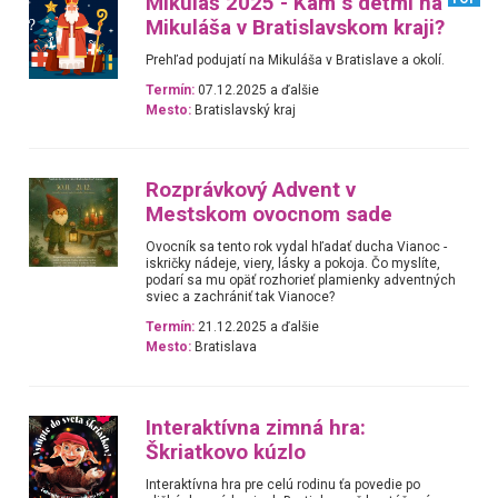
Mikuláš 2025 - Kam s deťmi na
Mikuláša v Bratislavskom kraji?
Prehľad podujatí na Mikuláša v Bratislave a okolí.
Termín:
07.12.2025 a ďalšie
Mesto:
Bratislavský kraj
Rozprávkový Advent v
Mestskom ovocnom sade
Ovocník sa tento rok vydal hľadať ducha Vianoc -
iskričky nádeje, viery, lásky a pokoja. Čo myslíte,
podarí sa mu opäť rozhorieť plamienky adventných
sviec a zachrániť tak Vianoce?
Termín:
21.12.2025 a ďalšie
Mesto:
Bratislava
Interaktívna zimná hra:
Škriatkovo kúzlo
Interaktívna hra pre celú rodinu ťa povedie po