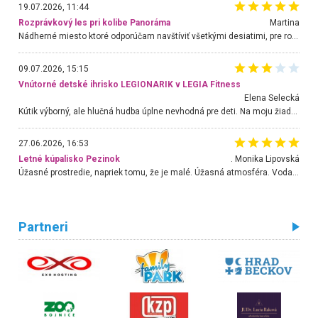
19.07.2026, 11:44
Rozprávkový les pri kolibe Panoráma
Martina
Nádherné miesto ktoré odporúčam navštíviť všetkými desiatimi, pre rodiny s deťmi, dôchodcom... Proste a jednoducho ozaj rozprávkový les.. určite ešte prídeme. Odniesli sme si na pamiatku krásne tričká,
09.07.2026, 15:15
Vnútorné detské ihrisko LEGIONARIK v LEGIA Fitness
Elena Selecká
Kútik výborný, ale hlučná hudba úplne nevhodná pre deti. Na moju žiadosť o aspoň sušenie nereagovali.
27.06.2026, 16:53
Letné kúpalisko Pezinok
. Monika Lipovská
Úžasné prostredie, napriek tomu, že je malé. Úžasná atmosféra. Voda fantastická a nádherná. Ľudí je pomerne veľa, ale su mili a ohľaduplní. Je veľmi zaujímavé sledovať, ako dokážu spolu športovať cudzí ľudia a bez ohľadu na vek. Vládne tu pohoda. Vnuka neviem dostať z vody. Ďakujem za krásny deň . Urcite sa sem vrátim. Jediný problém je s parkovaním, ale aj ten sa mi podarilo vyriešiť. Monika Bratislava
Partneri