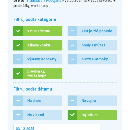
Ste tu:
Bratislava
»
Podujatia
» vstup zdarma + zábava vonku +
prednášky, workshopy
Filtruj podľa kategórie
vstup zdarma
keď je zlé počasie
zábava vonku
hrady a múzeá
výstavy, koncerty
burzy a jarmoky
prednášky,
workshopy
Filtruj podľa dátumu
Na dnes
Na zajtra
Na víkend
Iný dátum