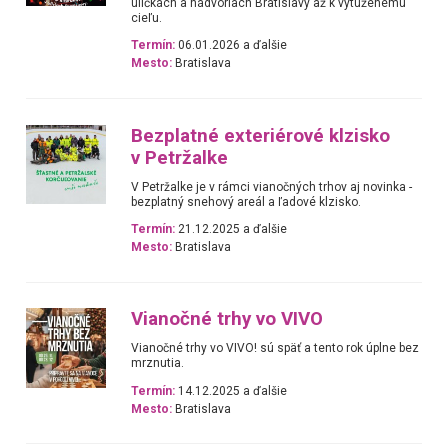
uličkách a nádvoriach Bratislavy až k vytúženému
cieľu.
Termín:
06.01.2026 a ďalšie
Mesto:
Bratislava
Bezplatné exteriérové klzisko
v Petržalke
V Petržalke je v rámci vianočných trhov aj novinka -
bezplatný snehový areál a ľadové klzisko.
Termín:
21.12.2025 a ďalšie
Mesto:
Bratislava
Vianočné trhy vo VIVO
Vianočné trhy vo VIVO! sú späť a tento rok úplne bez
mrznutia.
Termín:
14.12.2025 a ďalšie
Mesto:
Bratislava