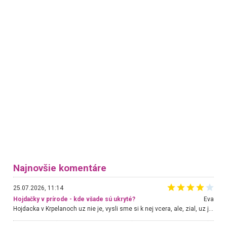
Najnovšie komentáre
25.07.2026, 11:14
Hojdačky v prírode - kde všade sú ukryté?
Eva
Hojdacka v Krpelanoch uz nie je, vysli sme si k nej vcera, ale, zial, uz je znicena. Ak sem planujete cestu len kvoli hojdacke, mozete si ju usetrit. Krasny vyhlad je tu vsak aj bez hojdacky :-)