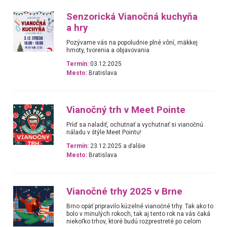
Senzorická Vianočná kuchyňa
a hry
Pozývame vás na popoludnie plné vôní, mäkkej
hmoty, tvorenia a objavovania
Termín:
03.12.2025
Mesto:
Bratislava
Vianočný trh v Meet Pointe
Príď sa naladiť, ochutnať a vychutnať si vianočnú
náladu v štýle Meet Pointu!
Termín:
23.12.2025 a ďalšie
Mesto:
Bratislava
Vianočné trhy 2025 v Brne
Brno opäť pripravilo kúzelné vianočné trhy. Tak ako to
bolo v minulých rokoch, tak aj tento rok na vás čaká
niekoľko trhov, ktoré budú rozprestreté po celom