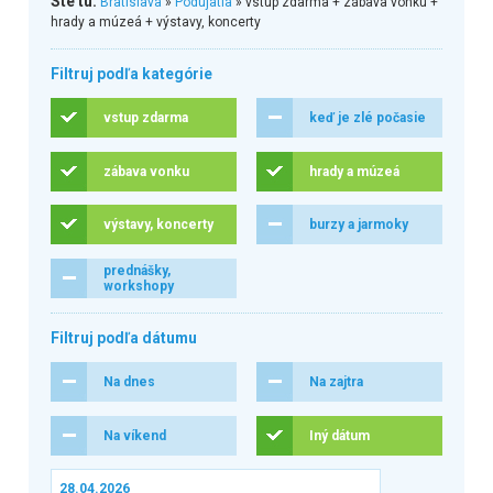
Ste tu:
Bratislava
»
Podujatia
» vstup zdarma + zábava vonku +
hrady a múzeá + výstavy, koncerty
Filtruj podľa kategórie
vstup zdarma
keď je zlé počasie
zábava vonku
hrady a múzeá
výstavy, koncerty
burzy a jarmoky
prednášky,
workshopy
Filtruj podľa dátumu
Na dnes
Na zajtra
Na víkend
Iný dátum