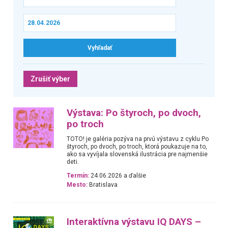
Zrušiť výber
Výstava: Po štyroch, po dvoch,
po troch
TOTO! je galéria pozýva na prvú výstavu z cyklu Po
štyroch, po dvoch, po troch, ktorá poukazuje na to,
ako sa vyvíjala slovenská ilustrácia pre najmenšie
deti.
Termín:
24.06.2026 a ďalšie
Mesto:
Bratislava
Interaktívna výstavu IQ DAYS –