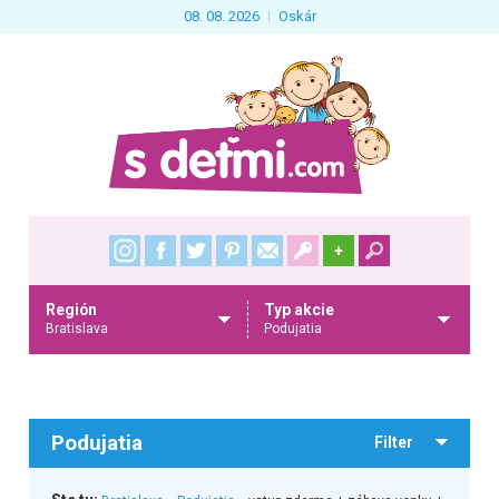
08. 08. 2026
Oskár
+
Región
Typ akcie
Bratislava
Podujatia
Podujatia
Filter