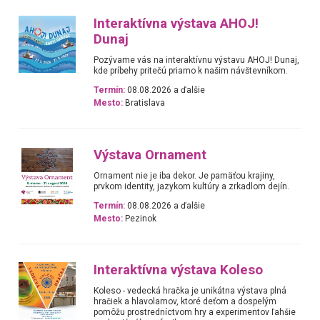
Interaktívna výstava AHOJ!
Dunaj
Pozývame vás na interaktívnu výstavu AHOJ! Dunaj,
kde príbehy pritečú priamo k našim návštevníkom.
Termín:
08.08.2026 a ďalšie
Mesto:
Bratislava
Výstava Ornament
Ornament nie je iba dekor. Je pamäťou krajiny,
prvkom identity, jazykom kultúry a zrkadlom dejín.
Termín:
08.08.2026 a ďalšie
Mesto:
Pezinok
Interaktívna výstava Koleso
Koleso - vedecká hračka je unikátna výstava plná
hračiek a hlavolamov, ktoré deťom a dospelým
pomôžu prostredníctvom hry a experimentov ľahšie