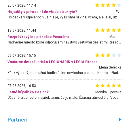
25.07.2026, 11:14
Hojdačky v prírode - kde všade sú ukryté?
Eva
Hojdacka v Krpelanoch uz nie je, vysli sme si k nej vcera, ale, zial, uz je znicena. Ak sem planujete cestu len kvoli hojdacke, mozete si ju usetrit. Krasny vyhlad je tu vsak aj bez hojdacky :-)
19.07.2026, 11:44
Rozprávkový les pri kolibe Panoráma
Martina
Nádherné miesto ktoré odporúčam navštíviť všetkými desiatimi, pre rodiny s deťmi, dôchodcom... Proste a jednoducho ozaj rozprávkový les.. určite ešte prídeme. Odniesli sme si na pamiatku krásne tričká,
09.07.2026, 15:15
Vnútorné detské ihrisko LEGIONARIK v LEGIA Fitness
Elena Selecká
Kútik výborný, ale hlučná hudba úplne nevhodná pre deti. Na moju žiadosť o aspoň sušenie nereagovali.
27.06.2026, 16:53
Letné kúpalisko Pezinok
. Monika Lipovská
Úžasné prostredie, napriek tomu, že je malé. Úžasná atmosféra. Voda fantastická a nádherná. Ľudí je pomerne veľa, ale su mili a ohľaduplní. Je veľmi zaujímavé sledovať, ako dokážu spolu športovať cudzí ľudia a bez ohľadu na vek. Vládne tu pohoda. Vnuka neviem dostať z vody. Ďakujem za krásny deň . Urcite sa sem vrátim. Jediný problém je s parkovaním, ale aj ten sa mi podarilo vyriešiť. Monika Bratislava
Partneri