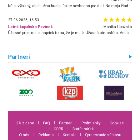
Kútik výborný, ale hlučná hudba úplne nevhodná pre deti. Na moju žiadosť o aspoň sušenie nereagovali.
27.06.2026, 16:53
Letné kúpalisko Pezinok
. Monika Lipovská
Úžasné prostredie, napriek tomu, že je malé. Úžasná atmosféra. Voda fantastická a nádherná. Ľudí je pomerne veľa, ale su mili a ohľaduplní. Je veľmi zaujímavé sledovať, ako dokážu spolu športovať cudzí ľudia a bez ohľadu na vek. Vládne tu pohoda. Vnuka neviem dostať z vody. Ďakujem za krásny deň . Urcite sa sem vrátim. Jediný problém je s parkovaním, ale aj ten sa mi podarilo vyriešiť. Monika Bratislava
Partneri
2% z dane
l
FAQ
l
Partneri
l
Podmienky
l
Cookies
l
GDPR
l
Štatút súťaží
O nás
l
Reklama
l
Kontakt
l
Spracovanie súhlasu