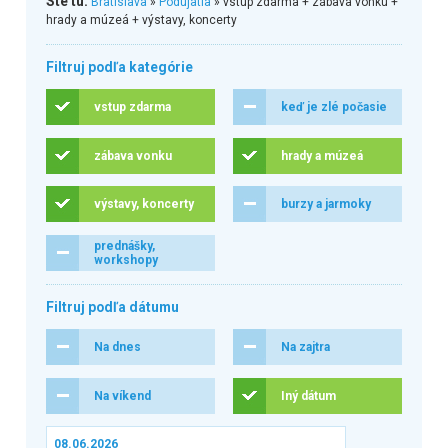
Ste tu:
Bratislava
»
Podujatia
» vstup zdarma + zábava vonku +
hrady a múzeá + výstavy, koncerty
Filtruj podľa kategórie
vstup zdarma
keď je zlé počasie
zábava vonku
hrady a múzeá
výstavy, koncerty
burzy a jarmoky
prednášky,
workshopy
Filtruj podľa dátumu
Na dnes
Na zajtra
Na víkend
Iný dátum