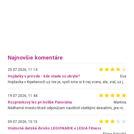
Najnovšie komentáre
25.07.2026, 11:14
Hojdačky v prírode - kde všade sú ukryté?
Eva
Hojdacka v Krpelanoch uz nie je, vysli sme si k nej vcera, ale, zial, uz je znicena. Ak sem planujete cestu len kvoli hojdacke, mozete si ju usetrit. Krasny vyhlad je tu vsak aj bez hojdacky :-)
19.07.2026, 11:44
Rozprávkový les pri kolibe Panoráma
Martina
Nádherné miesto ktoré odporúčam navštíviť všetkými desiatimi, pre rodiny s deťmi, dôchodcom... Proste a jednoducho ozaj rozprávkový les.. určite ešte prídeme. Odniesli sme si na pamiatku krásne tričká,
09.07.2026, 15:15
Vnútorné detské ihrisko LEGIONARIK v LEGIA Fitness
Elena Selecká