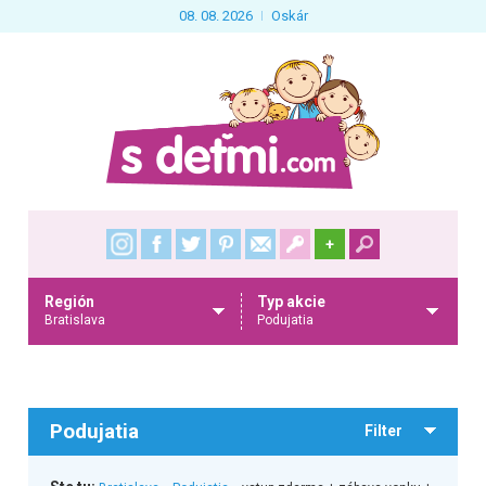
08. 08. 2026
Oskár
+
Región
Typ akcie
Bratislava
Podujatia
Podujatia
Filter