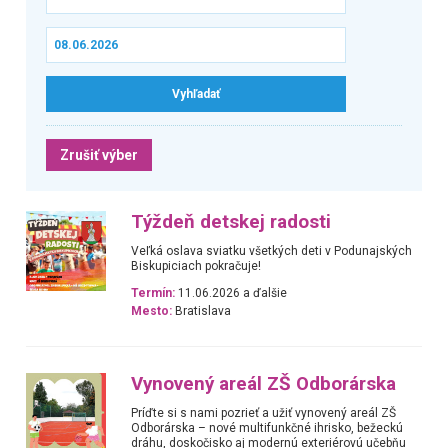
Zrušiť výber
Týždeň detskej radosti
Veľká oslava sviatku všetkých deti v Podunajských
Biskupiciach pokračuje!
Termín:
11.06.2026 a ďalšie
Mesto:
Bratislava
Vynovený areál ZŠ Odborárska
Príďte si s nami pozrieť a užiť vynovený areál ZŠ
Odborárska – nové multifunkčné ihrisko, bežeckú
dráhu, doskočisko aj modernú exteriérovú učebňu