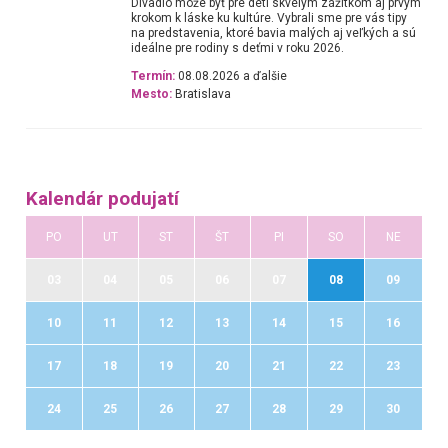
Divadlo môže byť pre deti skvelým zážitkom aj prvým
krokom k láske ku kultúre. Vybrali sme pre vás tipy
na predstavenia, ktoré bavia malých aj veľkých a sú
ideálne pre rodiny s deťmi v roku 2026.
Termín:
08.08.2026 a ďalšie
Mesto:
Bratislava
Kalendár podujatí
PO
UT
ST
ŠT
PI
SO
NE
03
04
05
06
07
08
09
10
11
12
13
14
15
16
17
18
19
20
21
22
23
24
25
26
27
28
29
30