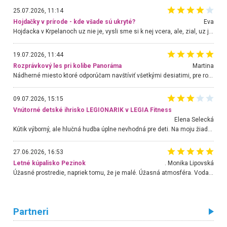
25.07.2026, 11:14
Hojdačky v prírode - kde všade sú ukryté?
Eva
Hojdacka v Krpelanoch uz nie je, vysli sme si k nej vcera, ale, zial, uz je znicena. Ak sem planujete cestu len kvoli hojdacke, mozete si ju usetrit. Krasny vyhlad je tu vsak aj bez hojdacky :-)
19.07.2026, 11:44
Rozprávkový les pri kolibe Panoráma
Martina
Nádherné miesto ktoré odporúčam navštíviť všetkými desiatimi, pre rodiny s deťmi, dôchodcom... Proste a jednoducho ozaj rozprávkový les.. určite ešte prídeme. Odniesli sme si na pamiatku krásne tričká,
09.07.2026, 15:15
Vnútorné detské ihrisko LEGIONARIK v LEGIA Fitness
Elena Selecká
Kútik výborný, ale hlučná hudba úplne nevhodná pre deti. Na moju žiadosť o aspoň sušenie nereagovali.
27.06.2026, 16:53
Letné kúpalisko Pezinok
. Monika Lipovská
Úžasné prostredie, napriek tomu, že je malé. Úžasná atmosféra. Voda fantastická a nádherná. Ľudí je pomerne veľa, ale su mili a ohľaduplní. Je veľmi zaujímavé sledovať, ako dokážu spolu športovať cudzí ľudia a bez ohľadu na vek. Vládne tu pohoda. Vnuka neviem dostať z vody. Ďakujem za krásny deň . Urcite sa sem vrátim. Jediný problém je s parkovaním, ale aj ten sa mi podarilo vyriešiť. Monika Bratislava
Partneri