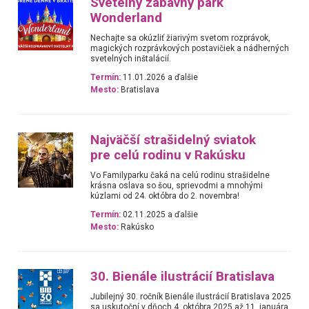
Svetelný zábavný park
Wonderland
Nechajte sa okúzliť žiarivým svetom rozprávok,
magických rozprávkových postavičiek a nádherných
svetelných inštalácií.
Termín:
11.01.2026 a ďalšie
Mesto:
Bratislava
Najväčší strašidelný sviatok
pre celú rodinu v Rakúsku
Vo Familyparku čaká na celú rodinu strašidelne
krásna oslava so šou, sprievodmi a mnohými
kúzlami od 24. októbra do 2. novembra!
Termín:
02.11.2025 a ďalšie
Mesto:
Rakúsko
30. Bienále ilustrácií Bratislava
Jubilejný 30. ročník Bienále ilustrácií Bratislava 2025
sa uskutoční v dňoch 4. októbra 2025 až 11. januára