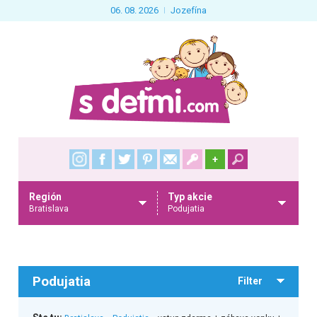
06. 08. 2026
Jozefína
+
Región
Typ akcie
Bratislava
Podujatia
Podujatia
Filter