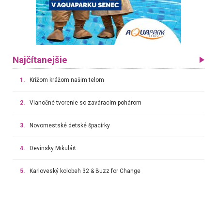
Najčítanejšie
1.
Krížom krážom našim telom
2.
Vianočné tvorenie so zaváracím pohárom
3.
Novomestské detské špacírky
4.
Devínsky Mikuláš
5.
Karloveský kolobeh 32 & Buzz for Change