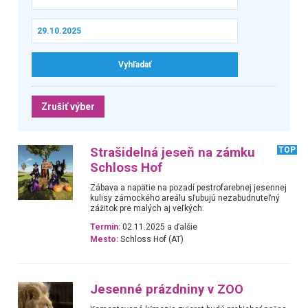
Zrušiť výber
Strašidelná jeseň na zámku
TOP
Schloss Hof
Zábava a napätie na pozadí pestrofarebnej jesennej
kulisy zámockého areálu sľubujú nezabudnuteľný
zážitok pre malých aj veľkých.
Termín:
02.11.2025 a ďalšie
Mesto:
Schloss Hof (AT)
Jesenné prázdniny v ZOO