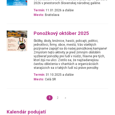
2026 v priestoroch Slovenskej národnej galérie.
Termín:
11.01.2026 a ďalšie
Mesto:
Bratislava
Ponožkový október 2025
Škôlky, školy, knižnice, hasiči, policajti, politici,
jednotlivci, firmy, obce, mestá, Vás všetkých
pozývame zapojiť sa do našej ponožkovej kampane!
Zmyslom tejto aktivity je pred zimným obdobím
vyzbierať ponožky pre ľudí v núdzi, hlavne pre tých,
ktorí žijú na ulici. Zistilo sa, že najžiadanejšou
časťou oblečenia v charitách a organizáciách
starajúcich sa o takých ľudí sú práve ponožky.
Termín:
31.10.2025 a ďalšie
Mesto:
Celá SR
1
2
»
Kalendár podujatí