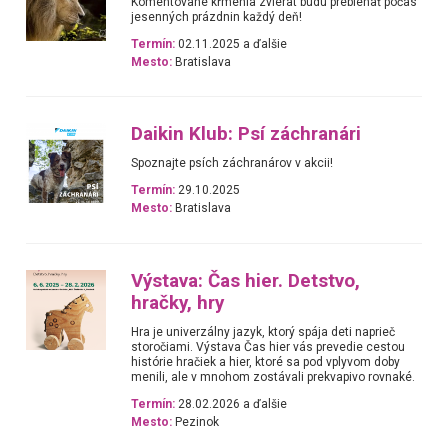
Komentované kŕmenia zvierat budú prebiehať počas
jesenných prázdnin každý deň!
Termín:
02.11.2025 a ďalšie
Mesto:
Bratislava
Daikin Klub: Psí záchranári
Spoznajte psích záchranárov v akcii!
Termín:
29.10.2025
Mesto:
Bratislava
Výstava: Čas hier. Detstvo,
hračky, hry
Hra je univerzálny jazyk, ktorý spája deti naprieč
storočiami. Výstava Čas hier vás prevedie cestou
histórie hračiek a hier, ktoré sa pod vplyvom doby
menili, ale v mnohom zostávali prekvapivo rovnaké.
Termín:
28.02.2026 a ďalšie
Mesto:
Pezinok