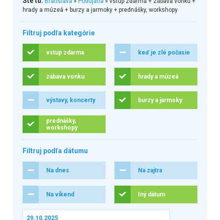
Ste tu:
Bratislava
»
Podujatia
» vstup zdarma + zábava vonku +
hrady a múzeá + burzy a jarmoky + prednášky, workshopy
Filtruj podľa kategórie
vstup zdarma
keď je zlé počasie
zábava vonku
hrady a múzeá
výstavy, koncerty
burzy a jarmoky
prednášky,
workshopy
Filtruj podľa dátumu
Na dnes
Na zajtra
Na víkend
Iný dátum