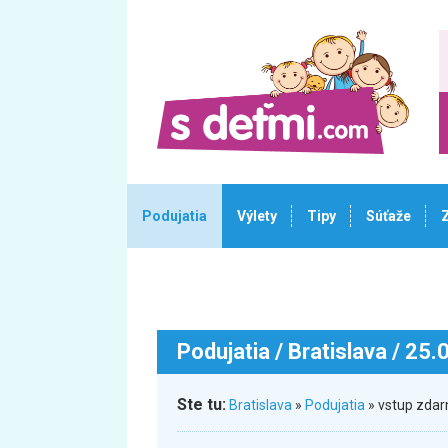
Podujatia
Výlety
Tipy
Súťaže
Podujatia
/ Bratislava / 25
Ste tu:
Bratislava
»
Podujatia
» vstup zdar