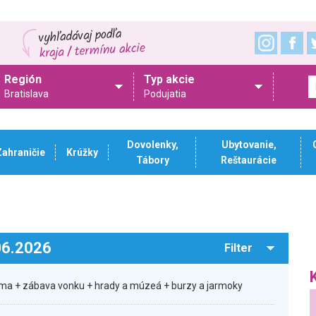
Región
Typ akcie
Bratislava
Podujatia
Dovolenky,
Ubytovanie,
Zahraničie
Krúžky
Tábory
Reštaurácie
.06.2026
Filter
ma + zábava vonku + hrady a múzeá + burzy a jarmoky