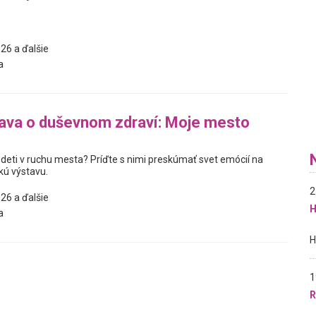
26 a ďalšie
a
ava o duševnom zdraví: Moje mesto
 deti v ruchu mesta? Príďte s nimi preskúmať svet emócií na
kú výstavu.
2
26 a ďalšie
H
a
1
R