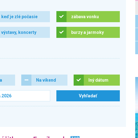
keď je zlé počasie
zábava vonku
výstavy, koncerty
burzy a jarmoky
ra
Na víkend
Iný dátum