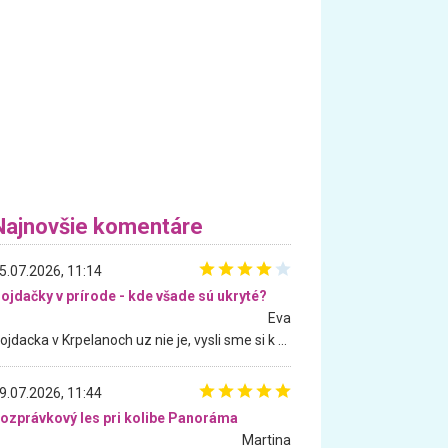
Najnovšie komentáre
5.07.2026, 11:14
ojdačky v prírode - kde všade sú ukryté?
Eva
Hojdacka v Krpelanoch uz nie je, vysli sme si k nej vcera, ale, zial, uz je znicena. Ak sem planujete cestu len kvoli hojdacke, mozete si ju usetrit. Krasny vyhlad je tu vsak aj bez hojdacky :-)
9.07.2026, 11:44
ozprávkový les pri kolibe Panoráma
Martina