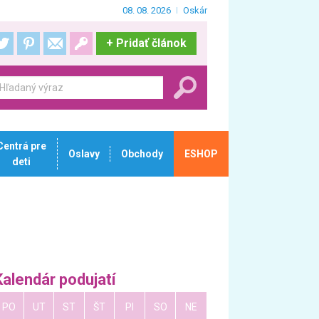
08. 08. 2026
Oskár
+
Pridať článok
Centrá pre
Oslavy
Obchody
ESHOP
deti
Kalendár podujatí
PO
UT
ST
ŠT
PI
SO
NE