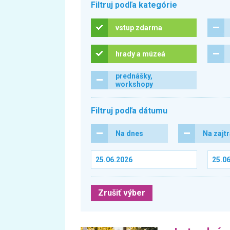
Filtruj podľa kategórie
vstup zdarma
hrady a múzeá
prednášky,
workshopy
Filtruj podľa dátumu
Na dnes
Na zajt
Zrušiť výber