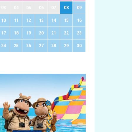
03
04
05
06
07
08
09
10
11
12
13
14
15
16
17
18
19
20
21
22
23
24
25
26
27
28
29
30