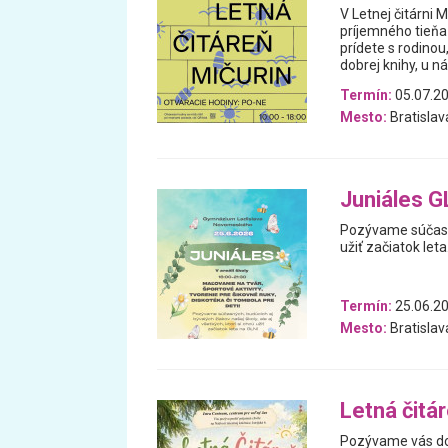
V Letnej čitárni 
príjemného tieňa 
prídete s rodino
dobrej knihy, u ná
Termín:
05.07.20
Mesto:
Bratislav
Juniáles G
Pozývame súčasnýc
užiť začiatok leta
Termín:
25.06.2
Mesto:
Bratislav
Letná čitá
Pozývame vás do 