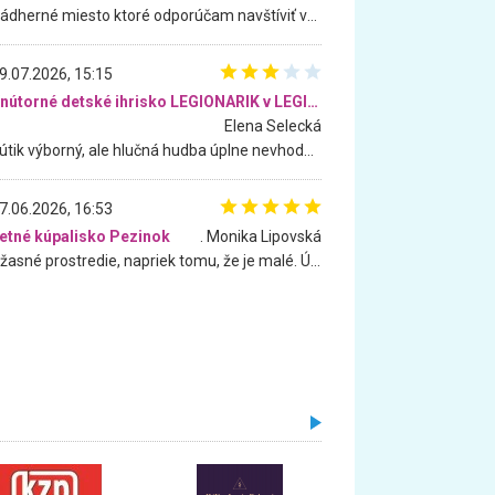
Nádherné miesto ktoré odporúčam navštíviť všetkými desiatimi, pre rodiny s deťmi, dôchodcom... Proste a jednoducho ozaj rozprávkový les.. určite ešte prídeme. Odniesli sme si na pamiatku krásne tričká,
9.07.2026, 15:15
Vnútorné detské ihrisko LEGIONARIK v LEGIA Fitness
Elena Selecká
Kútik výborný, ale hlučná hudba úplne nevhodná pre deti. Na moju žiadosť o aspoň sušenie nereagovali.
7.06.2026, 16:53
etné kúpalisko Pezinok
. Monika Lipovská
Úžasné prostredie, napriek tomu, že je malé. Úžasná atmosféra. Voda fantastická a nádherná. Ľudí je pomerne veľa, ale su mili a ohľaduplní. Je veľmi zaujímavé sledovať, ako dokážu spolu športovať cudzí ľudia a bez ohľadu na vek. Vládne tu pohoda. Vnuka neviem dostať z vody. Ďakujem za krásny deň . Urcite sa sem vrátim. Jediný problém je s parkovaním, ale aj ten sa mi podarilo vyriešiť. Monika Bratislava