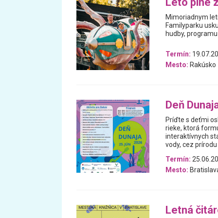
Leto plné 
Mimoriadnym letn
Familyparku usku
hudby, programu 
Termín:
19.07.20
Mesto:
Rakúsko
Deň Dunaj
Príďte s deťmi os
rieke, ktorá for
interaktívnych st
vody, cez prírodu
Termín:
25.06.2
Mesto:
Bratislav
Letná čitá