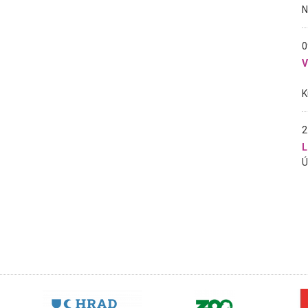
0
2
L