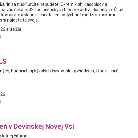
Mičurin sa nudiť určite nebudete! Okrem kníh, časopisov a
na vás čaká aj 32 spoločenských hier pre deti aj dospelých. Či už
u, kamarátmi alebo si chcete len oddýchnuť medzi stránkami
s si nájdete to svoje.
26 a ďalšie
a
LS
h, budúcich aj bývalých žiakov, ale aj všetkých, ktorí si chcú
.
026
a
reň v Devínskej Novej Vsi
letnej čitárne.