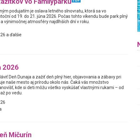
zážitkov vo Familyparku
TOP
ým podujatím je oslava letného slnovratu, ktorá sa vo
toční od 19. do 21. júna 2026. Počas tohto víkendu bude park plný
a výnimočnej atmosféry najdlhších dní v roku.
26 a ďalšie
a 2026
láviť Deň Dunaja a zažiť deň plný hier, objavovania a zábavy pri
muje naše mesto aj prírodu okolo nás. Čaká vás množstvo
anovíšť, kde si deti môžu všetko vyskúšať vlastnými rukami – od
 až po vedu.
026
a
reň Mičurín