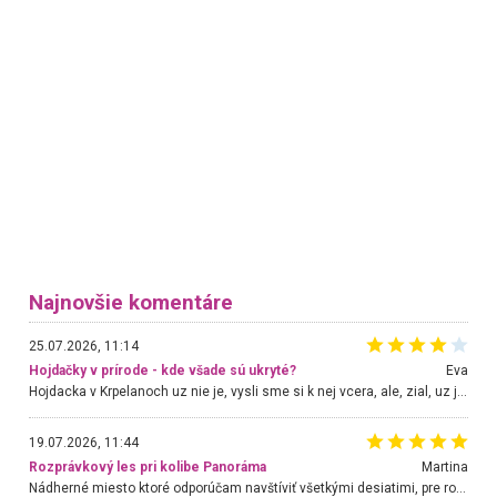
Najnovšie komentáre
25.07.2026, 11:14
Hojdačky v prírode - kde všade sú ukryté?
Eva
Hojdacka v Krpelanoch uz nie je, vysli sme si k nej vcera, ale, zial, uz je znicena. Ak sem planujete cestu len kvoli hojdacke, mozete si ju usetrit. Krasny vyhlad je tu vsak aj bez hojdacky :-)
19.07.2026, 11:44
Rozprávkový les pri kolibe Panoráma
Martina
Nádherné miesto ktoré odporúčam navštíviť všetkými desiatimi, pre rodiny s deťmi, dôchodcom... Proste a jednoducho ozaj rozprávkový les.. určite ešte prídeme. Odniesli sme si na pamiatku krásne tričká,