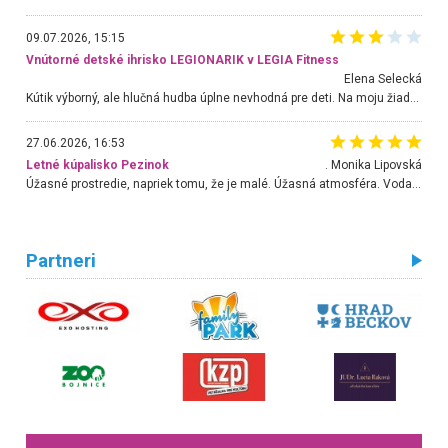
09.07.2026, 15:15
Vnútorné detské ihrisko LEGIONARIK v LEGIA Fitness
Elena Selecká
Kútik výborný, ale hlučná hudba úplne nevhodná pre deti. Na moju žiadosť o aspoň sušenie nereagovali.
27.06.2026, 16:53
Letné kúpalisko Pezinok
. Monika Lipovská
Úžasné prostredie, napriek tomu, že je malé. Úžasná atmosféra. Voda fantastická a nádherná. Ľudí je pomerne veľa, ale su mili a ohľaduplní. Je veľmi zaujímavé sledovať, ako dokážu spolu športovať cudzí ľudia a bez ohľadu na vek. Vládne tu pohoda. Vnuka neviem dostať z vody. Ďakujem za krásny deň . Urcite sa sem vrátim. Jediný problém je s parkovaním, ale aj ten sa mi podarilo vyriešiť. Monika Bratislava
Partneri