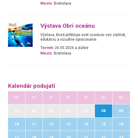
Mesto:
Bratislava
Výstava Obri oceánu
Výstava, ktorá približuje svet oceánov cez zážitok,
edukáciu a vizuálne spracovanie.
Termín:
26.05.2026 a ďalšie
Mesto:
Bratislava
Kalendár podujatí
PO
UT
ST
ŠT
PI
SO
NE
03
04
05
06
07
08
09
10
11
12
13
14
15
16
17
18
19
20
21
22
23