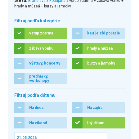
Ste tu:
Bratislava
»
Podujatia
» vstup zdarma + zábava vonku +
hrady a múzeá + burzy a jarmoky
Filtruj podľa kategórie
vstup zdarma
keď je zlé počasie
zábava vonku
hrady a múzeá
výstavy, koncerty
burzy a jarmoky
prednášky,
workshopy
Filtruj podľa dátumu
Na dnes
Na zajtra
Na víkend
Iný dátum