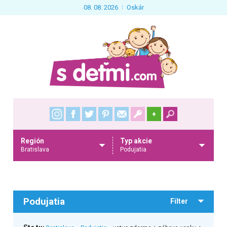
08. 08. 2026
Oskár
+
Región
Typ akcie
Bratislava
Podujatia
Podujatia
Filter