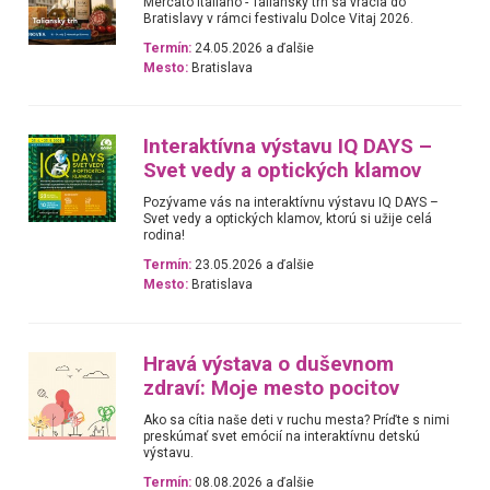
Mercato Italiano - Taliansky trh sa vracia do
Bratislavy v rámci festivalu Dolce Vitaj 2026.
Termín:
24.05.2026 a ďalšie
Mesto:
Bratislava
Interaktívna výstavu IQ DAYS –
Svet vedy a optických klamov
Pozývame vás na interaktívnu výstavu IQ DAYS –
Svet vedy a optických klamov, ktorú si užije celá
rodina!
Termín:
23.05.2026 a ďalšie
Mesto:
Bratislava
Hravá výstava o duševnom
zdraví: Moje mesto pocitov
Ako sa cítia naše deti v ruchu mesta? Príďte s nimi
preskúmať svet emócií na interaktívnu detskú
výstavu.
Termín:
08.08.2026 a ďalšie