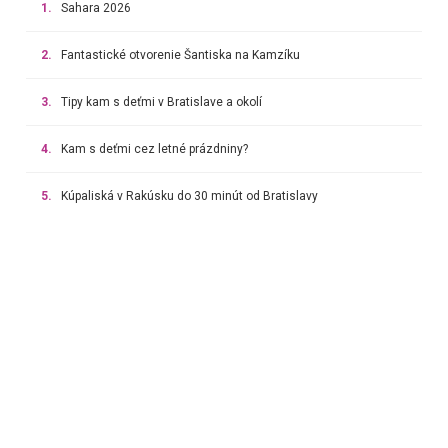
1.
Sahara 2026
2.
Fantastické otvorenie Šantiska na Kamzíku
3.
Tipy kam s deťmi v Bratislave a okolí
4.
Kam s deťmi cez letné prázdniny?
5.
Kúpaliská v Rakúsku do 30 minút od Bratislavy