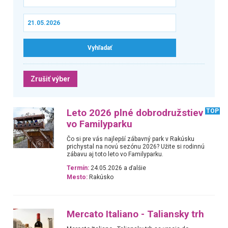
Zrušiť výber
Leto 2026 plné dobrodružstiev
TOP
vo Familyparku
Čo si pre vás najlepší zábavný park v Rakúsku
prichystal na novú sezónu 2026? Užite si rodinnú
zábavu aj toto leto vo Familyparku.
Termín:
24.05.2026 a ďalšie
Mesto:
Rakúsko
Mercato Italiano - Taliansky trh