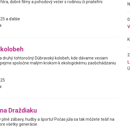
éra, dobré filmy a pohodový večer s rodinou či priateľmi.
25 a ďalšie
0
a
 kolobeh
2
 druhý tohtoročný Dúbravský kolobeh, kde dávame veciam
L
ispejme spoločne malým krokom k ekologickému zaobchádzaniu
.
025
a
na Draždiaku
y plné zábavy, hudby a športu! Počas júla sa tak môžete tešiť na
re všetky generácie.