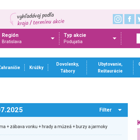
Región
Typ akcie
Bratislava
Podujatia
Dovolenky,
Ubytovanie,
Zahraničie
Krúžky
Tábory
Reštaurácie
.07.2025
Filter
ma + zábava vonku + hrady a múzeá + burzy a jarmoky