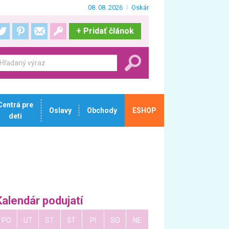
08. 08. 2026
Oskár
+
Pridať článok
Centrá pre
Oslavy
Obchody
ESHOP
deti
Kalendár podujatí
PO
UT
ST
ŠT
PI
SO
NE