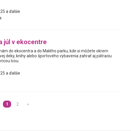
25 a ďalšie
a
 júl v ekocentre
nám do ekocentra a do Malého parku, kde si môžete okrem
vej deky, knihy alebo športového vybavenia zahrať aj pátraciu
ricou Icou.
25 a ďalšie
1
2
»