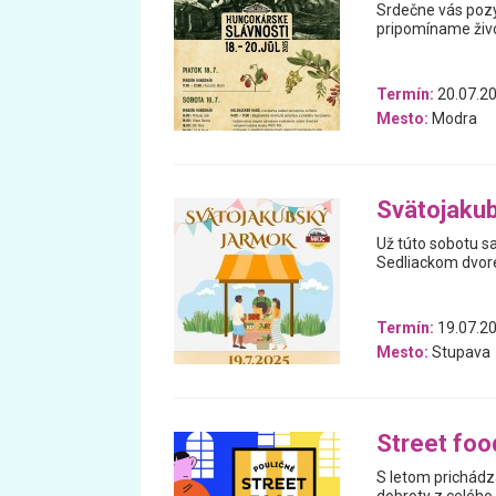
Srdečne vás pozý
pripomíname živo
Termín:
20.07.20
Mesto:
Modra
Svätojaku
Už túto sobotu sa
Sedliackom dvore
Termín:
19.07.2
Mesto:
Stupava
Street foo
S letom prichádza