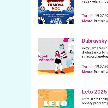
vás skvelá atmosf
Termín:
19.07.20
Mesto:
Bratislav
Dúbravský
Pozývame Vás na
druhú šancu! Pr
s našou planétou
Termín:
19.07.2
Mesto:
Bratislav
Leto 2025 
Užite si prázdnin
bohatý program p