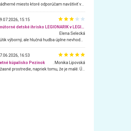
Nádherné miesto ktoré odporúčam navštíviť všetkými desiatimi, pre rodiny s deťmi, dôchodcom... Proste a jednoducho ozaj rozprávkový les.. určite ešte prídeme. Odniesli sme si na pamiatku krásne tričká,
9.07.2026, 15:15
Vnútorné detské ihrisko LEGIONARIK v LEGIA Fitness
Elena Selecká
Kútik výborný, ale hlučná hudba úplne nevhodná pre deti. Na moju žiadosť o aspoň sušenie nereagovali.
7.06.2026, 16:53
etné kúpalisko Pezinok
. Monika Lipovská
Úžasné prostredie, napriek tomu, že je malé. Úžasná atmosféra. Voda fantastická a nádherná. Ľudí je pomerne veľa, ale su mili a ohľaduplní. Je veľmi zaujímavé sledovať, ako dokážu spolu športovať cudzí ľudia a bez ohľadu na vek. Vládne tu pohoda. Vnuka neviem dostať z vody. Ďakujem za krásny deň . Urcite sa sem vrátim. Jediný problém je s parkovaním, ale aj ten sa mi podarilo vyriešiť. Monika Bratislava