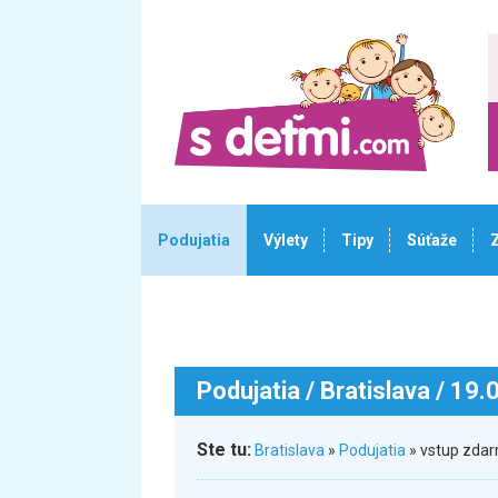
Podujatia
Výlety
Tipy
Súťaže
Podujatia
/ Bratislava / 19
Ste tu:
Bratislava
»
Podujatia
» vstup zdar