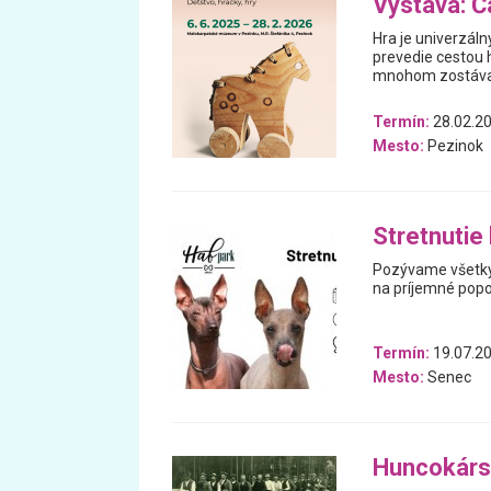
Výstava: Ča
Hra je univerzáln
prevedie cestou h
mnohom zostával
Termín:
28.02.20
Mesto:
Pezinok
Stretnutie
Pozývame všetkýc
na príjemné popo
Termín:
19.07.2
Mesto:
Senec
Huncokárs