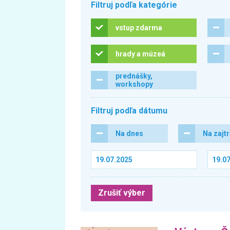
Filtruj podľa kategórie
vstup zdarma
hrady a múzeá
prednášky,
workshopy
Filtruj podľa dátumu
Na dnes
Na zajt
Zrušiť výber