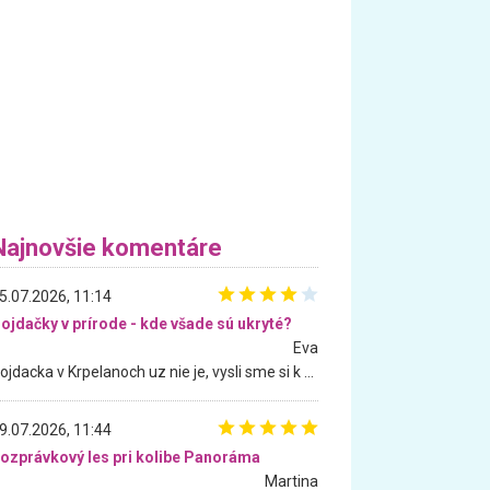
Najnovšie komentáre
5.07.2026, 11:14
ojdačky v prírode - kde všade sú ukryté?
Eva
Hojdacka v Krpelanoch uz nie je, vysli sme si k nej vcera, ale, zial, uz je znicena. Ak sem planujete cestu len kvoli hojdacke, mozete si ju usetrit. Krasny vyhlad je tu vsak aj bez hojdacky :-)
9.07.2026, 11:44
ozprávkový les pri kolibe Panoráma
Martina