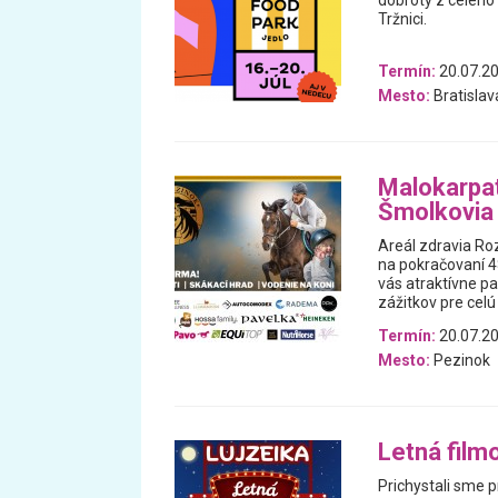
dobroty z celého 
Tržnici.
Termín:
20.07.20
Mesto:
Bratislav
Malokarpa
Šmolkovia
Areál zdravia Roz
na pokračovaní 4
vás atraktívne p
zážitkov pre celú
Termín:
20.07.20
Mesto:
Pezinok
Letná film
Prichystali sme p