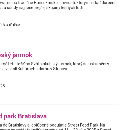
vame na tradičné Huncokárske slávnosti, ktorými si každoročne
t a osudy najpočetnejšej skupiny lesných ľudí
25 a ďalšie
bský jarmok
 môžete tešiť na Svätojakubský jarmok, ktorý sa uskutoční v
 a v okolí Kultúrneho domu v Stupave
025
d park Bratislava
 do Bratislavy aj obľúbené podujatie Street Food Park. Na