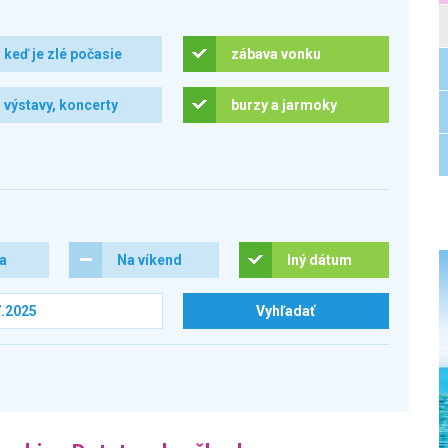
keď je zlé počasie
zábava vonku
výstavy, koncerty
burzy a jarmoky
ra
Na víkend
Iný dátum