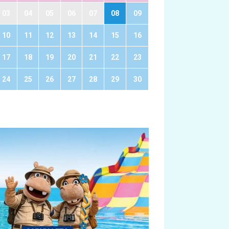
03
04
05
06
07
08
09
10
11
12
13
14
15
16
17
18
19
20
21
22
23
24
25
26
27
28
29
30