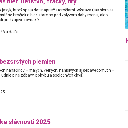
s hier. Detstvo, hračky, hry
y jazyk, ktorý spája deti naprieč storočiami. Výstava Čas hier vás
istórie hračiek a hier, ktoré sa pod vplyvom doby menili, ale v
i prekvapivo rovnaké.
26 a ďalšie
 bezsrstých plemien
h naháčikov – malých, veľkých, hanblivých aj sebavedomých –
ludnie plné zábavy, pohybu a spoločných chvíľ.
025
ke slávnosti 2025