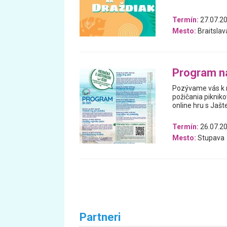
Termín:
27.07.20
Mesto:
Braitslav
Program na
Pozývame vás k 
požičania pikniko
online hru s Jašte
Termín:
26.07.20
Mesto:
Stupava
Partneri