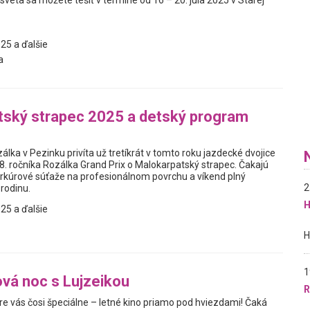
sveta sa môžete tešiť v termíne od 16 – 20. júla 2025 v Starej
25 a ďalšie
a
tský strapec 2025 a detský program
álka v Pezinku privíta už tretíkrát v tomto roku jazdecké dvojice
8. ročníka Rozálka Grand Prix o Malokarpatský strapec. Čakajú
arkúrové súťaže na profesionálnom povrchu a víkend plný
2
 rodinu.
H
25 a ďalšie
1
ová noc s Lujzeikou
R
re vás čosi špeciálne – letné kino priamo pod hviezdami! Čaká