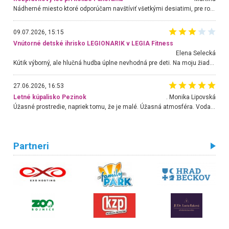
Nádherné miesto ktoré odporúčam navštíviť všetkými desiatimi, pre rodiny s deťmi, dôchodcom... Proste a jednoducho ozaj rozprávkový les.. určite ešte prídeme. Odniesli sme si na pamiatku krásne tričká,
09.07.2026, 15:15
Vnútorné detské ihrisko LEGIONARIK v LEGIA Fitness
Elena Selecká
Kútik výborný, ale hlučná hudba úplne nevhodná pre deti. Na moju žiadosť o aspoň sušenie nereagovali.
27.06.2026, 16:53
Letné kúpalisko Pezinok
. Monika Lipovská
Úžasné prostredie, napriek tomu, že je malé. Úžasná atmosféra. Voda fantastická a nádherná. Ľudí je pomerne veľa, ale su mili a ohľaduplní. Je veľmi zaujímavé sledovať, ako dokážu spolu športovať cudzí ľudia a bez ohľadu na vek. Vládne tu pohoda. Vnuka neviem dostať z vody. Ďakujem za krásny deň . Urcite sa sem vrátim. Jediný problém je s parkovaním, ale aj ten sa mi podarilo vyriešiť. Monika Bratislava
Partneri