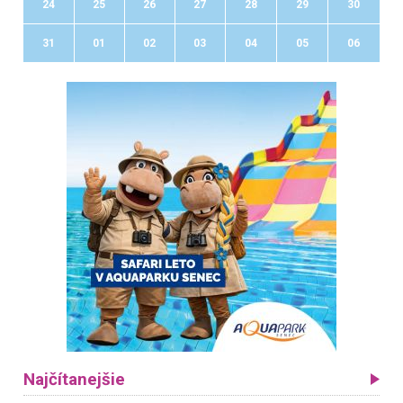
24
25
26
27
28
29
30
31
01
02
03
04
05
06
Najčítanejšie