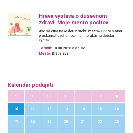
Hravá výstava o duševnom
zdraví: Moje mesto pocitov
Ako sa cítia naše deti v ruchu mesta? Príďte s nimi
preskúmať svet emócií na interaktívnu detskú
výstavu.
Termín:
10.08.2026 a ďalšie
Mesto:
Bratislava
Kalendár podujatí
PO
UT
ST
ŠT
PI
SO
NE
10
11
12
13
14
15
16
17
18
19
20
21
22
23