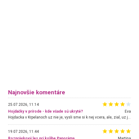
Najnovšie komentáre
25.07.2026, 11:14
Hojdačky v prírode - kde všade sú ukryté?
Eva
Hojdacka v Krpelanoch uz nie je, vysli sme si k nej vcera, ale, zial, uz je znicena. Ak sem planujete cestu len kvoli hojdacke, mozete si ju usetrit. Krasny vyhlad je tu vsak aj bez hojdacky :-)
19.07.2026, 11:44
Rozprávkový les pri kolibe Panoráma
Martina