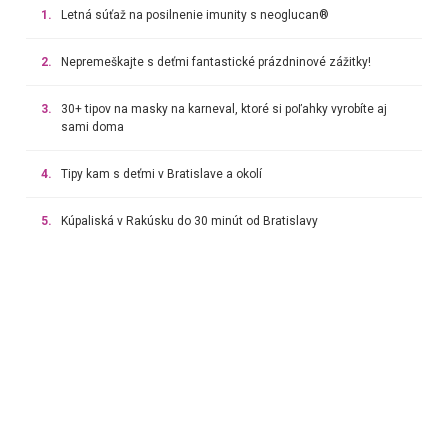
1.
Letná súťaž na posilnenie imunity s neoglucan®
2.
Nepremeškajte s deťmi fantastické prázdninové zážitky!
3.
30+ tipov na masky na karneval, ktoré si poľahky vyrobíte aj
sami doma
4.
Tipy kam s deťmi v Bratislave a okolí
5.
Kúpaliská v Rakúsku do 30 minút od Bratislavy