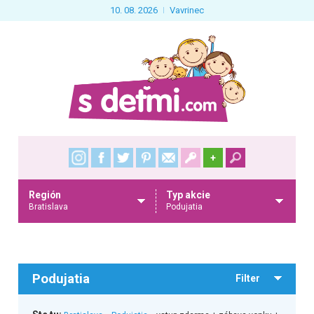
10. 08. 2026
Vavrinec
+
Región
Typ akcie
Bratislava
Podujatia
Podujatia
Filter