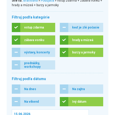
Ste tu:
Bratislava
»
Podujatia
» vstup zdarma + zábava vonku +
hrady a múzeá + burzy a jarmoky
Filtruj podľa kategórie
vstup zdarma
keď je zlé počasie
zábava vonku
hrady a múzeá
výstavy, koncerty
burzy a jarmoky
prednášky,
workshopy
Filtruj podľa dátumu
Na dnes
Na zajtra
Na víkend
Iný dátum