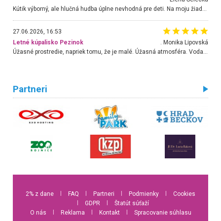
Kútik výborný, ale hlučná hudba úplne nevhodná pre deti. Na moju žiadosť o aspoň sušenie nereagovali.
27.06.2026, 16:53
Letné kúpalisko Pezinok
. Monika Lipovská
Úžasné prostredie, napriek tomu, že je malé. Úžasná atmosféra. Voda fantastická a nádherná. Ľudí je pomerne veľa, ale su mili a ohľaduplní. Je veľmi zaujímavé sledovať, ako dokážu spolu športovať cudzí ľudia a bez ohľadu na vek. Vládne tu pohoda. Vnuka neviem dostať z vody. Ďakujem za krásny deň . Urcite sa sem vrátim. Jediný problém je s parkovaním, ale aj ten sa mi podarilo vyriešiť. Monika Bratislava
Partneri
2% z dane
l
FAQ
l
Partneri
l
Podmienky
l
Cookies
l
GDPR
l
Štatút súťaží
O nás
l
Reklama
l
Kontakt
l
Spracovanie súhlasu