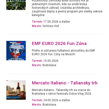
Rozkvitnutý zámocký areál Schloss Hof je
jedinečným miestom, kde sa snúbi krása
historických záhrad, cisárska architektúra,
zaujímavé dejiny a pestrý program pre všetky vekové
kategórie.
Termín:
17.05.2026 a ďalšie
Mesto:
Schloss Hof
EMF EURO 2026 Fun Zóna
Príďte si užiť pravú futbalovú atmosféru do EMF
EURO 2026 Fun Zóny na Nivách!
Termín:
15.05.2026
Mesto:
Bratislava
Mercato Italiano - Taliansky trh
Mercato Italiano - Taliansky trh sa vracia do
Bratislavy v rámci festivalu Dolce Vitaj 2026.
Termín:
24.05.2026 a ďalšie
Mesto:
Bratislava