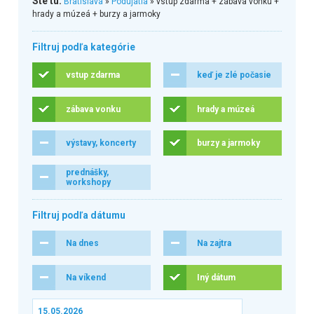
Ste tu:
Bratislava
»
Podujatia
» vstup zdarma + zábava vonku +
hrady a múzeá + burzy a jarmoky
Filtruj podľa kategórie
vstup zdarma
keď je zlé počasie
zábava vonku
hrady a múzeá
výstavy, koncerty
burzy a jarmoky
prednášky,
workshopy
Filtruj podľa dátumu
Na dnes
Na zajtra
Na víkend
Iný dátum