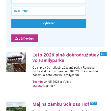
Zrušiť výber
Leto 2026 plné dobrodružstiev
TOP
vo Familyparku
Čo si pre vás najlepší zábavný park v Rakúsku
prichystal na novú sezónu 2026? Užite si rodinnú
zábavu aj toto leto vo Familyparku.
Termín:
24.05.2026 a ďalšie
Mesto:
Rakúsko
Máj na zámku Schloss Hof
TOP