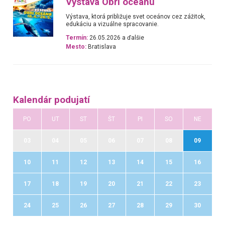
Výstava Obri oceánu
Výstava, ktorá približuje svet oceánov cez zážitok,
edukáciu a vizuálne spracovanie.
Termín:
26.05.2026 a ďalšie
Mesto:
Bratislava
Kalendár podujatí
PO
UT
ST
ŠT
PI
SO
NE
03
04
05
06
07
08
09
10
11
12
13
14
15
16
17
18
19
20
21
22
23
24
25
26
27
28
29
30