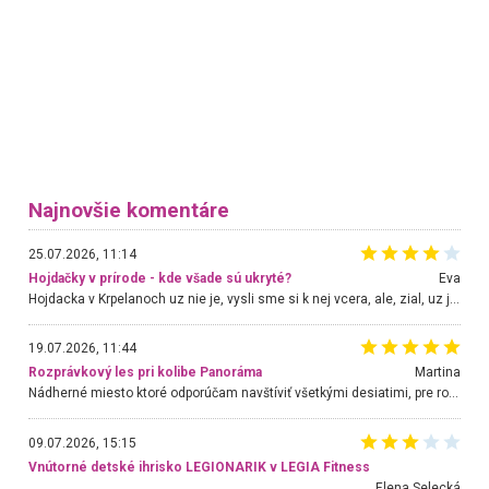
Najnovšie komentáre
25.07.2026, 11:14
Hojdačky v prírode - kde všade sú ukryté?
Eva
Hojdacka v Krpelanoch uz nie je, vysli sme si k nej vcera, ale, zial, uz je znicena. Ak sem planujete cestu len kvoli hojdacke, mozete si ju usetrit. Krasny vyhlad je tu vsak aj bez hojdacky :-)
19.07.2026, 11:44
Rozprávkový les pri kolibe Panoráma
Martina
Nádherné miesto ktoré odporúčam navštíviť všetkými desiatimi, pre rodiny s deťmi, dôchodcom... Proste a jednoducho ozaj rozprávkový les.. určite ešte prídeme. Odniesli sme si na pamiatku krásne tričká,
09.07.2026, 15:15
Vnútorné detské ihrisko LEGIONARIK v LEGIA Fitness
Elena Selecká