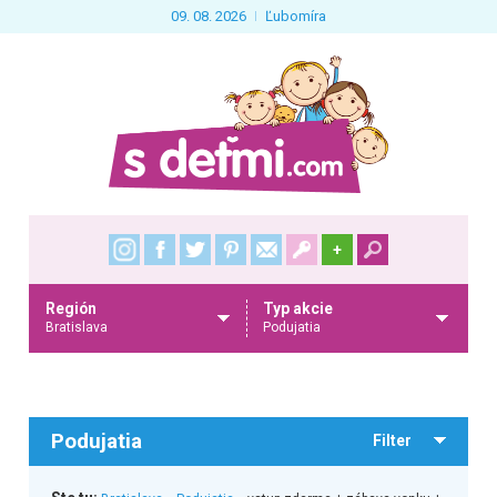
09. 08. 2026
Ľubomíra
+
Región
Typ akcie
Bratislava
Podujatia
Podujatia
Filter