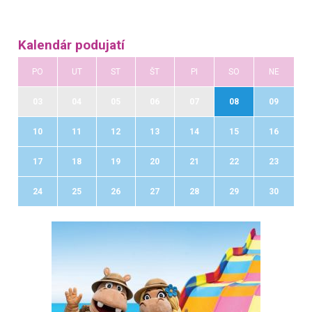
Kalendár podujatí
PO
UT
ST
ŠT
PI
SO
NE
03
04
05
06
07
08
09
10
11
12
13
14
15
16
17
18
19
20
21
22
23
24
25
26
27
28
29
30