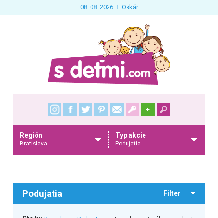
08. 08. 2026
Oskár
+
Región
Typ akcie
Bratislava
Podujatia
Podujatia
Filter