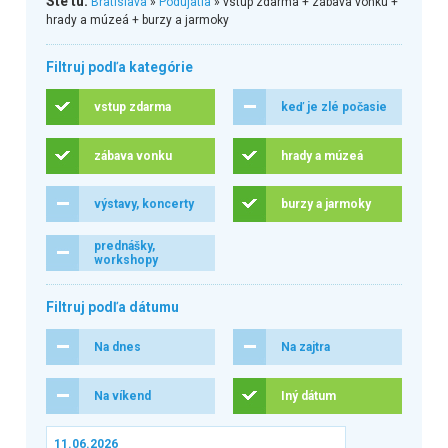
Ste tu:
Bratislava
»
Podujatia
» vstup zdarma + zábava vonku +
hrady a múzeá + burzy a jarmoky
Filtruj podľa kategórie
vstup zdarma
keď je zlé počasie
zábava vonku
hrady a múzeá
výstavy, koncerty
burzy a jarmoky
prednášky,
workshopy
Filtruj podľa dátumu
Na dnes
Na zajtra
Na víkend
Iný dátum