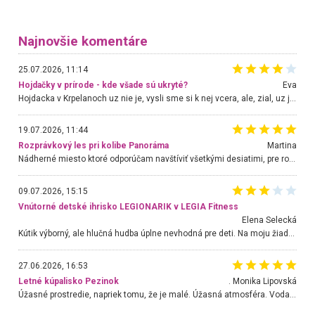
Najnovšie komentáre
25.07.2026, 11:14
Hojdačky v prírode - kde všade sú ukryté?
Eva
Hojdacka v Krpelanoch uz nie je, vysli sme si k nej vcera, ale, zial, uz je znicena. Ak sem planujete cestu len kvoli hojdacke, mozete si ju usetrit. Krasny vyhlad je tu vsak aj bez hojdacky :-)
19.07.2026, 11:44
Rozprávkový les pri kolibe Panoráma
Martina
Nádherné miesto ktoré odporúčam navštíviť všetkými desiatimi, pre rodiny s deťmi, dôchodcom... Proste a jednoducho ozaj rozprávkový les.. určite ešte prídeme. Odniesli sme si na pamiatku krásne tričká,
09.07.2026, 15:15
Vnútorné detské ihrisko LEGIONARIK v LEGIA Fitness
Elena Selecká
Kútik výborný, ale hlučná hudba úplne nevhodná pre deti. Na moju žiadosť o aspoň sušenie nereagovali.
27.06.2026, 16:53
Letné kúpalisko Pezinok
. Monika Lipovská
Úžasné prostredie, napriek tomu, že je malé. Úžasná atmosféra. Voda fantastická a nádherná. Ľudí je pomerne veľa, ale su mili a ohľaduplní. Je veľmi zaujímavé sledovať, ako dokážu spolu športovať cudzí ľudia a bez ohľadu na vek. Vládne tu pohoda. Vnuka neviem dostať z vody. Ďakujem za krásny deň . Urcite sa sem vrátim. Jediný problém je s parkovaním, ale aj ten sa mi podarilo vyriešiť. Monika Bratislava