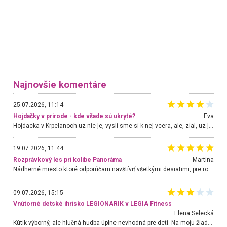
Najnovšie komentáre
25.07.2026, 11:14
Hojdačky v prírode - kde všade sú ukryté?
Eva
Hojdacka v Krpelanoch uz nie je, vysli sme si k nej vcera, ale, zial, uz je znicena. Ak sem planujete cestu len kvoli hojdacke, mozete si ju usetrit. Krasny vyhlad je tu vsak aj bez hojdacky :-)
19.07.2026, 11:44
Rozprávkový les pri kolibe Panoráma
Martina
Nádherné miesto ktoré odporúčam navštíviť všetkými desiatimi, pre rodiny s deťmi, dôchodcom... Proste a jednoducho ozaj rozprávkový les.. určite ešte prídeme. Odniesli sme si na pamiatku krásne tričká,
09.07.2026, 15:15
Vnútorné detské ihrisko LEGIONARIK v LEGIA Fitness
Elena Selecká
Kútik výborný, ale hlučná hudba úplne nevhodná pre deti. Na moju žiadosť o aspoň sušenie nereagovali.