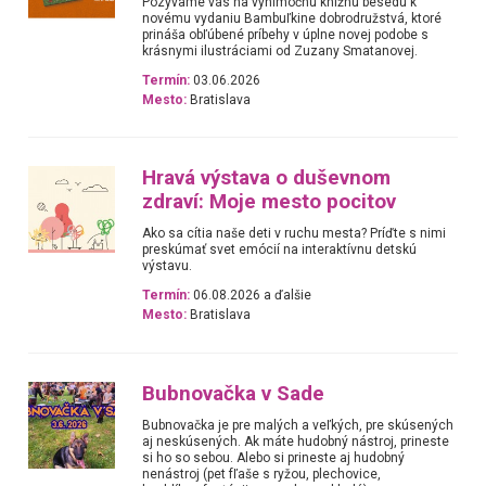
Pozývame vás na výnimočnú knižnú besedu k
novému vydaniu Bambuľkine dobrodružstvá, ktoré
prináša obľúbené príbehy v úplne novej podobe s
krásnymi ilustráciami od Zuzany Smatanovej.
Termín:
03.06.2026
Mesto:
Bratislava
Hravá výstava o duševnom
zdraví: Moje mesto pocitov
Ako sa cítia naše deti v ruchu mesta? Príďte s nimi
preskúmať svet emócií na interaktívnu detskú
výstavu.
Termín:
06.08.2026 a ďalšie
Mesto:
Bratislava
Bubnovačka v Sade
Bubnovačka je pre malých a veľkých, pre skúsených
aj neskúsených. Ak máte hudobný nástroj, prineste
si ho so sebou. Alebo si prineste aj hudobný
nenástroj (pet fľaše s ryžou, plechovice,