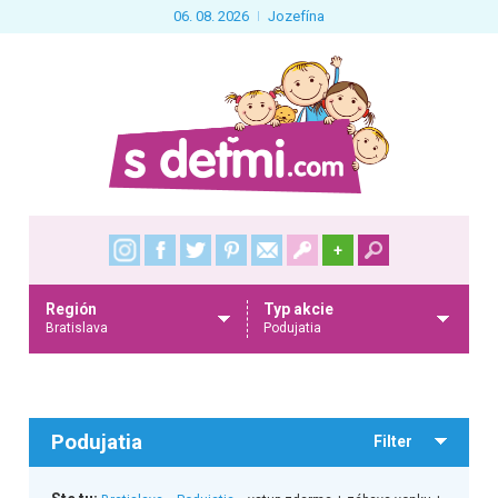
06. 08. 2026
Jozefína
+
Región
Typ akcie
Bratislava
Podujatia
Podujatia
Filter