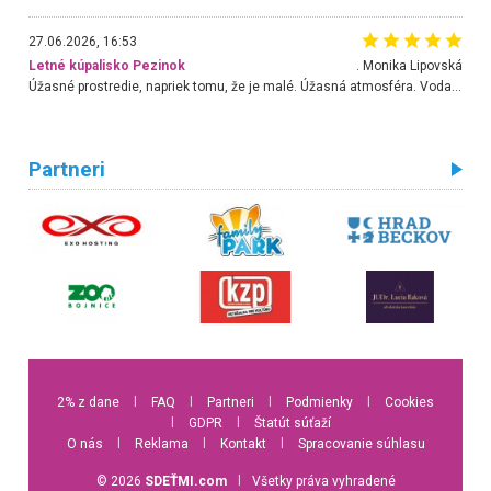
27.06.2026, 16:53
Letné kúpalisko Pezinok
. Monika Lipovská
Úžasné prostredie, napriek tomu, že je malé. Úžasná atmosféra. Voda fantastická a nádherná. Ľudí je pomerne veľa, ale su mili a ohľaduplní. Je veľmi zaujímavé sledovať, ako dokážu spolu športovať cudzí ľudia a bez ohľadu na vek. Vládne tu pohoda. Vnuka neviem dostať z vody. Ďakujem za krásny deň . Urcite sa sem vrátim. Jediný problém je s parkovaním, ale aj ten sa mi podarilo vyriešiť. Monika Bratislava
Partneri
2% z dane
l
FAQ
l
Partneri
l
Podmienky
l
Cookies
l
GDPR
l
Štatút súťaží
O nás
l
Reklama
l
Kontakt
l
Spracovanie súhlasu
© 2026
SDEŤMI.com
l
Všetky práva vyhradené