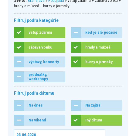
Ste tu:
Bratislava
»
Podujatia
» vstup zdarma + zábava vonku +
hrady a múzeá + burzy a jarmoky
Filtruj podľa kategórie
vstup zdarma
keď je zlé počasie
zábava vonku
hrady a múzeá
výstavy, koncerty
burzy a jarmoky
prednášky,
workshopy
Filtruj podľa dátumu
Na dnes
Na zajtra
Na víkend
Iný dátum