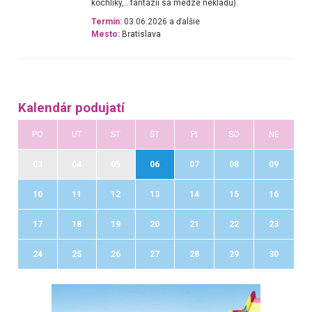
kochlíky,...fantázii sa medze nekladú).
Termín:
03.06.2026 a ďalšie
Mesto:
Bratislava
Kalendár podujatí
PO
UT
ST
ŠT
PI
SO
NE
03
04
05
06
07
08
09
10
11
12
13
14
15
16
17
18
19
20
21
22
23
24
25
26
27
28
29
30