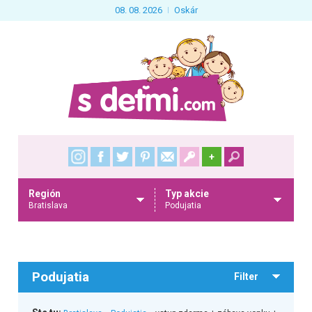
08. 08. 2026
Oskár
+
Región
Typ akcie
Bratislava
Podujatia
Podujatia
Filter