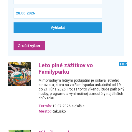
Zrušiť výber
Leto plné zážitkov vo
TOP
Familyparku
Mimoriadnym letným podujatím je oslava letného
slnovratu, ktorá sa vo Familyparku uskutoční od 19.
do 21. júna 2026. Počas tohto víkendu bude park plný
hudby, programu a výnimočnej atmosféry najdlhších
dní v roku.
Termín:
19.07.2026 a ďalšie
Mesto:
Rakúsko