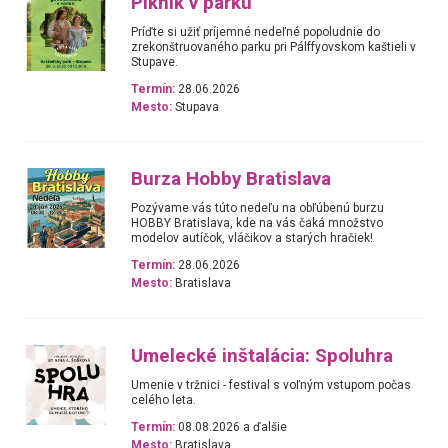
Piknik v parku
Príďte si užiť príjemné nedeľné popoludnie do
zrekonštruovaného parku pri Pálffyovskom kaštieli v
Stupave.
Termín:
28.06.2026
Mesto:
Stupava
Burza Hobby Bratislava
Pozývame vás túto nedeľu na obľúbenú burzu
HOBBY Bratislava, kde na vás čaká množstvo
modelov autíčok, vláčikov a starých hračiek!
Termín:
28.06.2026
Mesto:
Bratislava
Umelecké inštalácia: Spoluhra
Umenie v tržnici - festival s voľným vstupom počas
celého leta.
Termín:
08.08.2026 a ďalšie
Mesto:
Bratislava