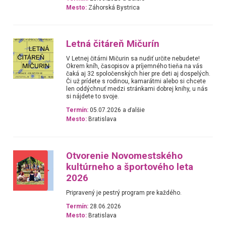
Mesto:
Záhorská Bystrica
Letná čitáreň Mičurín
V Letnej čitárni Mičurin sa nudiť určite nebudete!
Okrem kníh, časopisov a príjemného tieňa na vás
čaká aj 32 spoločenských hier pre deti aj dospelých.
Či už prídete s rodinou, kamarátmi alebo si chcete
len oddýchnuť medzi stránkami dobrej knihy, u nás
si nájdete to svoje.
Termín:
05.07.2026 a ďalšie
Mesto:
Bratislava
Otvorenie Novomestského
kultúrneho a športového leta
2026
Pripravený je pestrý program pre každého.
Termín:
28.06.2026
Mesto:
Bratislava