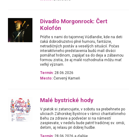
Divadlo Morgonrock: Čert
Kolofón
Príďte s nami do tajomnej Vúdlandie, kde na deti
čaká dobrodružstvo plné humoru, fantázie,
netradičných postáv a veselých situácií. Počas
interaktívneho predstavenia budú malí diváci
pomáhať hrdinom, zapájať sa do deja a zábavnou
formou zistia, že aj malé rozhodnutia môžu mať
veľký význam.
Termín:
28.06.2026
Mesto:
Červený Kameň
Malé bystrické hody
V piatok si zatancujete, v sobotu sa prebehnete po
uliciach Záhorskej Bystrice v rámci charitatívneho
Behu za zdravie a podvečer si na námestí
zaspievate, v nedeľu bude patriť tradičnej sv. omši,
deťom, aj relaxu pri dobrej hudbe.
Termín:
28.06.2026 a ďalšie