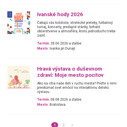
Ivanské hody 2026
Čakajú vás kolotoče, strelecké preteky, futbalový
turnaj, koncerty, predajné stánky, bohaté
občerstvenie a atmosféra, ktorú jednoducho treba
zažiť.
Termín:
28.06.2026 a ďalšie
Mesto:
Ivanka pri Dunaji
Hravá výstava o duševnom
zdraví: Moje mesto pocitov
Ako sa cítia naše deti v ruchu mesta? Príďte s nimi
preskúmať svet emócií na interaktívnu detskú
výstavu.
Termín:
08.08.2026 a ďalšie
Mesto:
Bratislava
1
2
»