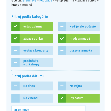
Ste tu:
Bratislava
»
Podujatia
» vstup zdarma + zábava vonku +
hrady a múzeá
Filtruj podľa kategórie
vstup zdarma
keď je zlé počasie
zábava vonku
hrady a múzeá
výstavy, koncerty
burzy a jarmoky
prednášky,
workshopy
Filtruj podľa dátumu
Na dnes
Na zajtra
Na víkend
Iný dátum