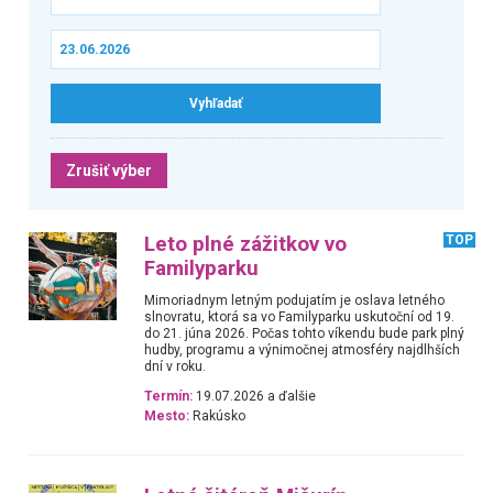
Zrušiť výber
Leto plné zážitkov vo
TOP
Familyparku
Mimoriadnym letným podujatím je oslava letného
slnovratu, ktorá sa vo Familyparku uskutoční od 19.
do 21. júna 2026. Počas tohto víkendu bude park plný
hudby, programu a výnimočnej atmosféry najdlhších
dní v roku.
Termín:
19.07.2026 a ďalšie
Mesto:
Rakúsko