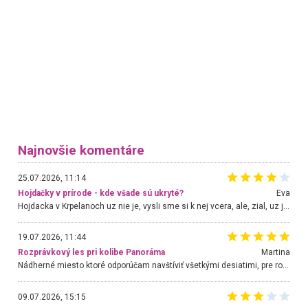
Najnovšie komentáre
25.07.2026, 11:14
Hojdačky v prírode - kde všade sú ukryté?
Eva
Hojdacka v Krpelanoch uz nie je, vysli sme si k nej vcera, ale, zial, uz je znicena. Ak sem planujete cestu len kvoli hojdacke, mozete si ju usetrit. Krasny vyhlad je tu vsak aj bez hojdacky :-)
19.07.2026, 11:44
Rozprávkový les pri kolibe Panoráma
Martina
Nádherné miesto ktoré odporúčam navštíviť všetkými desiatimi, pre rodiny s deťmi, dôchodcom... Proste a jednoducho ozaj rozprávkový les.. určite ešte prídeme. Odniesli sme si na pamiatku krásne tričká,
09.07.2026, 15:15