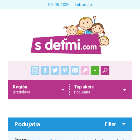
09. 08. 2026
Ľubomíra
+
Región
Typ akcie
Bratislava
Podujatia
Podujatia
Filter