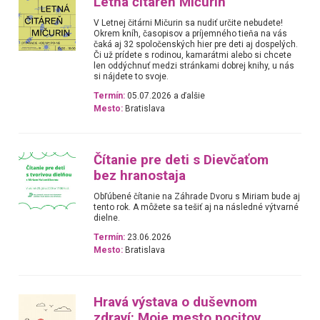
Letná čitáreň Mičurín
V Letnej čitárni Mičurin sa nudiť určite nebudete!
Okrem kníh, časopisov a príjemného tieňa na vás
čaká aj 32 spoločenských hier pre deti aj dospelých.
Či už prídete s rodinou, kamarátmi alebo si chcete
len oddýchnuť medzi stránkami dobrej knihy, u nás
si nájdete to svoje.
Termín:
05.07.2026 a ďalšie
Mesto:
Bratislava
Čítanie pre deti s Dievčaťom
bez hranostaja
Obľúbené čítanie na Záhrade Dvoru s Miriam bude aj
tento rok. A môžete sa tešiť aj na následné výtvarné
dielne.
Termín:
23.06.2026
Mesto:
Bratislava
Hravá výstava o duševnom
zdraví: Moje mesto pocitov