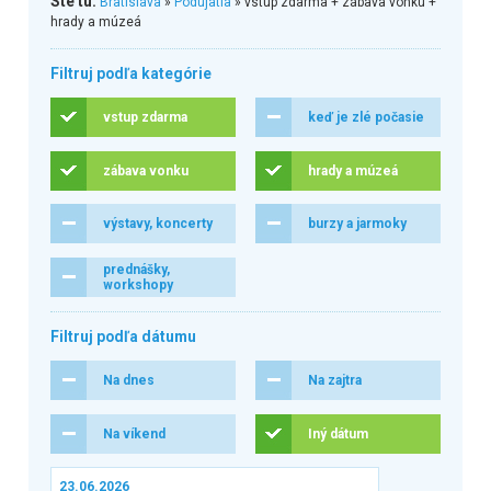
Ste tu:
Bratislava
»
Podujatia
» vstup zdarma + zábava vonku +
hrady a múzeá
Filtruj podľa kategórie
vstup zdarma
keď je zlé počasie
zábava vonku
hrady a múzeá
výstavy, koncerty
burzy a jarmoky
prednášky,
workshopy
Filtruj podľa dátumu
Na dnes
Na zajtra
Na víkend
Iný dátum