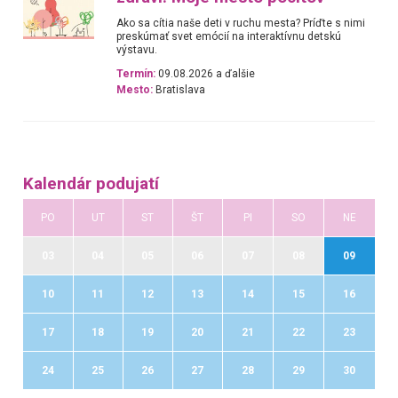
Ako sa cítia naše deti v ruchu mesta? Príďte s nimi
preskúmať svet emócií na interaktívnu detskú
výstavu.
Termín:
09.08.2026 a ďalšie
Mesto:
Bratislava
Kalendár podujatí
PO
UT
ST
ŠT
PI
SO
NE
03
04
05
06
07
08
09
10
11
12
13
14
15
16
17
18
19
20
21
22
23
24
25
26
27
28
29
30