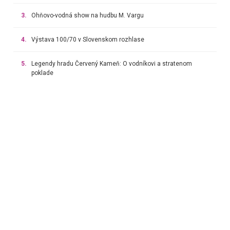
3.
Ohňovo-vodná show na hudbu M. Vargu
4.
Výstava 100/70 v Slovenskom rozhlase
5.
Legendy hradu Červený Kameň: O vodníkovi a stratenom
poklade