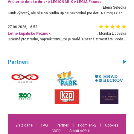
Vnútorné detské ihrisko LEGIONARIK v LEGIA Fitness
Elena Selecká
Kútik výborný, ale hlučná hudba úplne nevhodná pre deti. Na moju žiadosť o aspoň sušenie nereagovali.
27.06.2026, 16:53
Letné kúpalisko Pezinok
. Monika Lipovská
Úžasné prostredie, napriek tomu, že je malé. Úžasná atmosféra. Voda fantastická a nádherná. Ľudí je pomerne veľa, ale su mili a ohľaduplní. Je veľmi zaujímavé sledovať, ako dokážu spolu športovať cudzí ľudia a bez ohľadu na vek. Vládne tu pohoda. Vnuka neviem dostať z vody. Ďakujem za krásny deň . Urcite sa sem vrátim. Jediný problém je s parkovaním, ale aj ten sa mi podarilo vyriešiť. Monika Bratislava
Partneri
2% z dane
l
FAQ
l
Partneri
l
Podmienky
l
Cookies
l
GDPR
l
Štatút súťaží