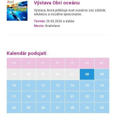
Výstava Obri oceánu
Výstava, ktorá približuje svet oceánov cez zážitok,
edukáciu a vizuálne spracovanie.
Termín:
26.05.2026 a ďalšie
Mesto:
Bratislava
Kalendár podujatí
PO
UT
ST
ŠT
PI
SO
NE
03
04
05
06
07
08
09
10
11
12
13
14
15
16
17
18
19
20
21
22
23
24
25
26
27
28
29
30