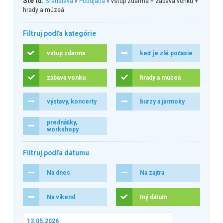
Ste tu:
Bratislava
»
Podujatia
» vstup zdarma + zábava vonku +
hrady a múzeá
Filtruj podľa kategórie
vstup zdarma
keď je zlé počasie
zábava vonku
hrady a múzeá
výstavy, koncerty
burzy a jarmoky
prednášky,
workshopy
Filtruj podľa dátumu
Na dnes
Na zajtra
Na víkend
Iný dátum