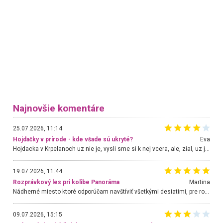
Najnovšie komentáre
25.07.2026, 11:14
Hojdačky v prírode - kde všade sú ukryté?
Eva
Hojdacka v Krpelanoch uz nie je, vysli sme si k nej vcera, ale, zial, uz je znicena. Ak sem planujete cestu len kvoli hojdacke, mozete si ju usetrit. Krasny vyhlad je tu vsak aj bez hojdacky :-)
19.07.2026, 11:44
Rozprávkový les pri kolibe Panoráma
Martina
Nádherné miesto ktoré odporúčam navštíviť všetkými desiatimi, pre rodiny s deťmi, dôchodcom... Proste a jednoducho ozaj rozprávkový les.. určite ešte prídeme. Odniesli sme si na pamiatku krásne tričká,
09.07.2026, 15:15