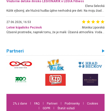
Vnútorné detské ihrisko LEGIONARIK v LEGIA Fitness
Elena Selecká
Kútik výborný, ale hlučná hudba úplne nevhodná pre deti. Na moju žiadosť o aspoň sušenie nereagovali.
27.06.2026, 16:53
Letné kúpalisko Pezinok
. Monika Lipovská
Úžasné prostredie, napriek tomu, že je malé. Úžasná atmosféra. Voda fantastická a nádherná. Ľudí je pomerne veľa, ale su mili a ohľaduplní. Je veľmi zaujímavé sledovať, ako dokážu spolu športovať cudzí ľudia a bez ohľadu na vek. Vládne tu pohoda. Vnuka neviem dostať z vody. Ďakujem za krásny deň . Urcite sa sem vrátim. Jediný problém je s parkovaním, ale aj ten sa mi podarilo vyriešiť. Monika Bratislava
Partneri
2% z dane
l
FAQ
l
Partneri
l
Podmienky
l
Cookies
l
GDPR
l
Štatút súťaží