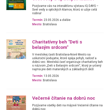
Pozývame vás na interaktívnu výstavu IQ DAYS –
Svet vedy a optických klamov, ktorú si užije celá
rodina!
Termín:
23.05.2026 a ďalšie
Mesto:
Bratislava
Charitatívny beh "Deti s
belasým srdcom"
V mestskej časti Bratislava-Nové Mesto sa
uskutoční podujatie, ktoré spája pohyb, radosť a
dobrú vec. Mestská časť organizuje charitatívny beh
s názvom „Deti s Belasým srdcom“, ktorý je určený
najmä pre deti materských a základných škôl.
Termín:
13.05.2026
Mesto:
Bratislava
Večerné čítanie na dobrú noc
Pozývame všetky deti na májové Večerné čítanie na
dobrú noc.