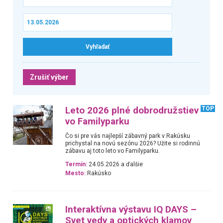
Zrušiť výber
Leto 2026 plné dobrodružstiev
TOP
vo Familyparku
Čo si pre vás najlepší zábavný park v Rakúsku
prichystal na novú sezónu 2026? Užite si rodinnú
zábavu aj toto leto vo Familyparku.
Termín:
24.05.2026 a ďalšie
Mesto:
Rakúsko
Interaktívna výstavu IQ DAYS –
Svet vedy a optických klamov