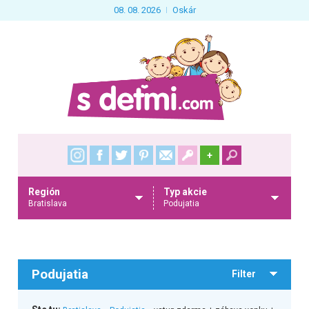
08. 08. 2026
Oskár
+
Región
Typ akcie
Bratislava
Podujatia
Podujatia
Filter