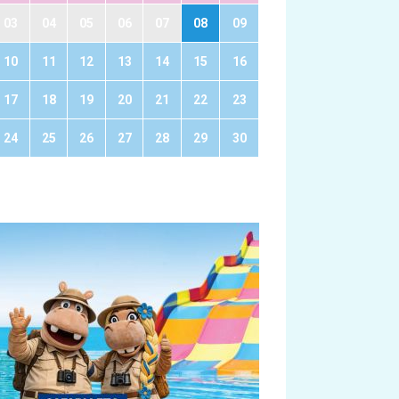
03
04
05
06
07
08
09
10
11
12
13
14
15
16
17
18
19
20
21
22
23
24
25
26
27
28
29
30