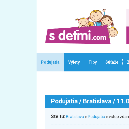
Podujatia
Výlety
Tipy
Súťaže
Podujatia
/ Bratislava / 11
Ste tu:
Bratislava
»
Podujatia
» vstup zda