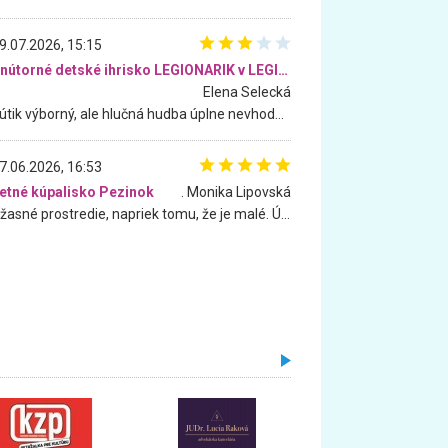
9.07.2026, 15:15
Vnútorné detské ihrisko LEGIONARIK v LEGIA Fitness
Elena Selecká
Kútik výborný, ale hlučná hudba úplne nevhodná pre deti. Na moju žiadosť o aspoň sušenie nereagovali.
7.06.2026, 16:53
etné kúpalisko Pezinok
. Monika Lipovská
Úžasné prostredie, napriek tomu, že je malé. Úžasná atmosféra. Voda fantastická a nádherná. Ľudí je pomerne veľa, ale su mili a ohľaduplní. Je veľmi zaujímavé sledovať, ako dokážu spolu športovať cudzí ľudia a bez ohľadu na vek. Vládne tu pohoda. Vnuka neviem dostať z vody. Ďakujem za krásny deň . Urcite sa sem vrátim. Jediný problém je s parkovaním, ale aj ten sa mi podarilo vyriešiť. Monika Bratislava