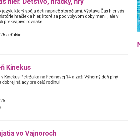
s hier. Detstvo, hračky, hry
y jazyk, ktorý spája deti naprieč storočiami. Výstava Čas hier vás
istórie hračiek a hier, ktoré sa pod vplyvom doby menili, ale v
i prekvapivo rovnaké.
26 a ďalšie
eň Kinekus
a v Kinekus Petržalka na Fedinovej 14 a zaži Výherný deň plný
a dobrej nálady pre celú rodinu!
025
a
jatia vo Vajnoroch