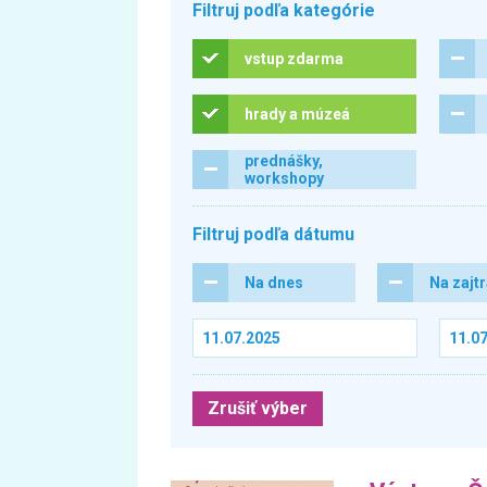
Filtruj podľa kategórie
vstup zdarma
hrady a múzeá
prednášky,
workshopy
Filtruj podľa dátumu
Na dnes
Na zajt
Zrušiť výber