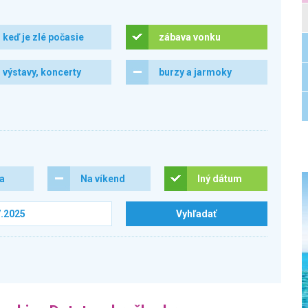
keď je zlé počasie
zábava vonku
výstavy, koncerty
burzy a jarmoky
ra
Na víkend
Iný dátum