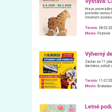
Výstava: Ča
Hra je univerzáln
prevedie cestou h
mnohom zostával
Termín:
28.02.20
Mesto:
Pezinok
Výherný d
Zastav sa 11. júl
darčekov, súťaží 
Termín:
11.07.2
Mesto:
Bratislav
Letné podu