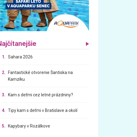
Najčítanejšie
1.
Sahara 2026
2.
Fantastické otvorenie Šantiska na
Kamzíku
3.
Kam s deťmi cez letné prázdniny?
4.
Tipy kam s deťmi v Bratislave a okolí
5.
Kapybary v Rozálkove