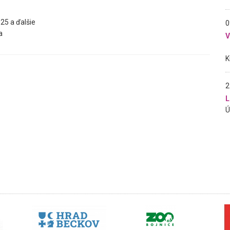
25 a ďalšie
0
a
2
L