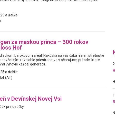
elov vesmírnych telies – originálna, neopakovateľná a úplne
25 a ďalšie
)
gen za maskou princa – 300 rokov
loss Hof
dieckom barokovom areáli Rakúska na vás čaká nielen stretnutie
predovšetkým rozsiahle priestranstvo v očarujúcej prírode, ktoré
2
mi vyhovie každej generácii.
H
25 a ďalšie
of (AT)
1
reň v Devínskej Novej Vsi
R
útik pre detičky.