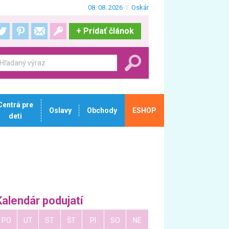
08. 08. 2026
Oskár
+
Pridať článok
Centrá pre
Oslavy
Obchody
ESHOP
deti
Kalendár podujatí
PO
UT
ST
ŠT
PI
SO
NE