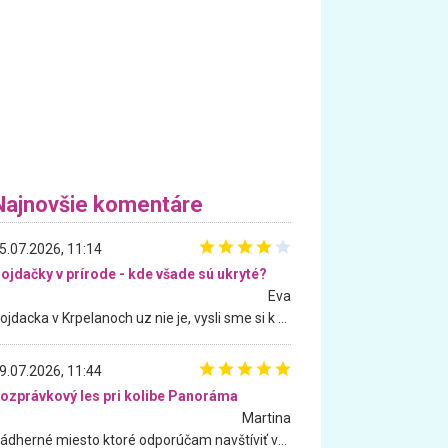
Najnovšie komentáre
5.07.2026, 11:14
ojdačky v prírode - kde všade sú ukryté?
Eva
Hojdacka v Krpelanoch uz nie je, vysli sme si k nej vcera, ale, zial, uz je znicena. Ak sem planujete cestu len kvoli hojdacke, mozete si ju usetrit. Krasny vyhlad je tu vsak aj bez hojdacky :-)
9.07.2026, 11:44
ozprávkový les pri kolibe Panoráma
Martina
Nádherné miesto ktoré odporúčam navštíviť všetkými desiatimi, pre rodiny s deťmi, dôchodcom... Proste a jednoducho ozaj rozprávkový les.. určite ešte prídeme. Odniesli sme si na pamiatku krásne tričká,