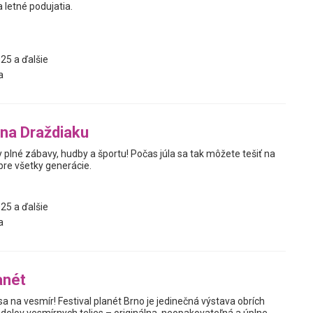
letné podujatia.
25 a ďalšie
a
na Draždiaku
y plné zábavy, hudby a športu! Počas júla sa tak môžete tešiť na
re všetky generácie.
25 a ďalšie
a
anét
sa na vesmír! Festival planét Brno je jedinečná výstava obrích