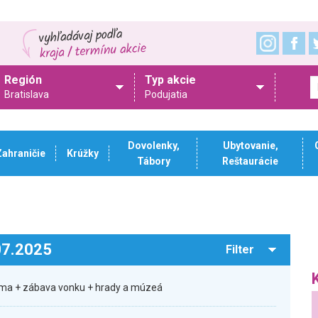
Región
Typ akcie
Bratislava
Podujatia
Dovolenky,
Ubytovanie,
Zahraničie
Krúžky
Tábory
Reštaurácie
.07.2025
Filter
rma + zábava vonku + hrady a múzeá