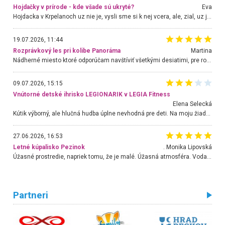
Hojdačky v prírode - kde všade sú ukryté?
Eva
Hojdacka v Krpelanoch uz nie je, vysli sme si k nej vcera, ale, zial, uz je znicena. Ak sem planujete cestu len kvoli hojdacke, mozete si ju usetrit. Krasny vyhlad je tu vsak aj bez hojdacky :-)
19.07.2026, 11:44
Rozprávkový les pri kolibe Panoráma
Martina
Nádherné miesto ktoré odporúčam navštíviť všetkými desiatimi, pre rodiny s deťmi, dôchodcom... Proste a jednoducho ozaj rozprávkový les.. určite ešte prídeme. Odniesli sme si na pamiatku krásne tričká,
09.07.2026, 15:15
Vnútorné detské ihrisko LEGIONARIK v LEGIA Fitness
Elena Selecká
Kútik výborný, ale hlučná hudba úplne nevhodná pre deti. Na moju žiadosť o aspoň sušenie nereagovali.
27.06.2026, 16:53
Letné kúpalisko Pezinok
. Monika Lipovská
Úžasné prostredie, napriek tomu, že je malé. Úžasná atmosféra. Voda fantastická a nádherná. Ľudí je pomerne veľa, ale su mili a ohľaduplní. Je veľmi zaujímavé sledovať, ako dokážu spolu športovať cudzí ľudia a bez ohľadu na vek. Vládne tu pohoda. Vnuka neviem dostať z vody. Ďakujem za krásny deň . Urcite sa sem vrátim. Jediný problém je s parkovaním, ale aj ten sa mi podarilo vyriešiť. Monika Bratislava
Partneri