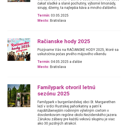
čakať sladké a slané pochutiny, výborné limonády,
sirupy, džemy, ta najlepšia káva a mnoho ďalšieho.
Termín:
03.05.2025
Mesto:
Bratislava
Račianske hody 2025
Pozývame Vás na RAČIANSKE HODY 2025, ktoré sa
uskutočnia počas prvého májového víkendu
Termín:
04.05.2025 a ďalšie
Mesto:
Bratislava
Familypark otvoril letnú
sezónu 2025
Familypark v burgenlandskej obci St. Margarethen
leží v srdci Rustskej pahorkatiny a patrí k
najobľúbenejším rodinným výletným cieľom v
dovolenkovom regióne okolo Neziderského jazera.
Zárukou zábavy pre každú vekovú skupinu je viac
ako 30 jazdných atrakcií.