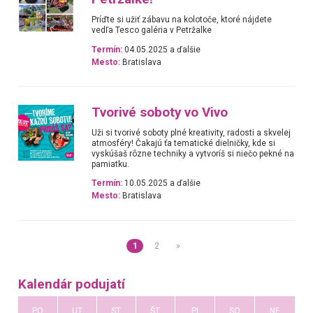
Príďte si užiť zábavu na kolotoče, ktoré nájdete
vedľa Tesco galéria v Petržalke
Termín:
04.05.2025 a ďalšie
Mesto:
Bratislava
Tvorivé soboty vo Vivo
Uži si tvorivé soboty plné kreativity, radosti a skvelej
atmosféry! Čakajú ťa tematické dielničky, kde si
vyskúšaš rôzne techniky a vytvoríš si niečo pekné na
pamiatku.
Termín:
10.05.2025 a ďalšie
Mesto:
Bratislava
1
2
»
Kalendár podujatí
PO
UT
ST
ŠT
PI
SO
NE