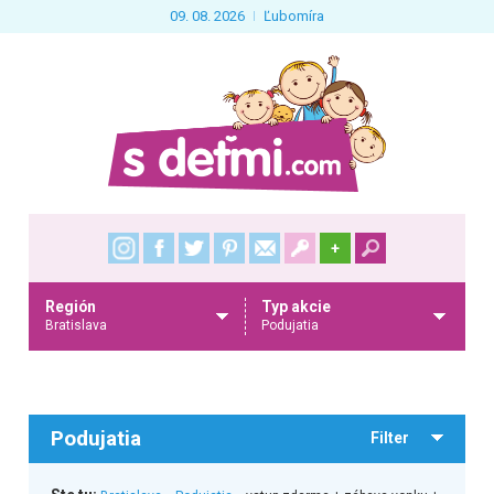
09. 08. 2026
Ľubomíra
+
Región
Typ akcie
Bratislava
Podujatia
Podujatia
Filter