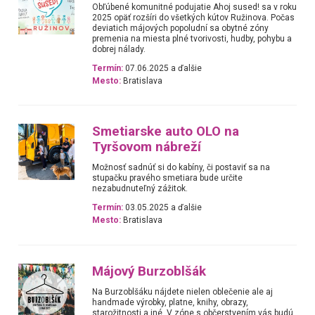
Obľúbené komunitné podujatie Ahoj sused! sa v roku
2025 opäť rozšíri do všetkých kútov Ružinova. Počas
deviatich májových popoludní sa obytné zóny
premenia na miesta plné tvorivosti, hudby, pohybu a
dobrej nálady.
Termín:
07.06.2025 a ďalšie
Mesto:
Bratislava
Smetiarske auto OLO na
Tyršovom nábreží
Možnosť sadnúť si do kabíny, či postaviť sa na
stupačku pravého smetiara bude určite
nezabudnuteľný zážitok.
Termín:
03.05.2025 a ďalšie
Mesto:
Bratislava
Májový Burzoblšák
Na Burzoblšáku nájdete nielen oblečenie ale aj
handmade výrobky, platne, knihy, obrazy,
starožitnosti a iné. V zóne s občerstvením vás budú