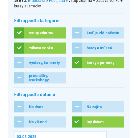
Ste tu:
Bratislava
»
Podujatia
» vstup zdarma + zábava vonku +
burzy a jarmoky
Filtruj podľa kategórie
vstup zdarma
keď je zlé počasie
zábava vonku
hrady a múzeá
výstavy, koncerty
burzy a jarmoky
prednášky,
workshopy
Filtruj podľa dátumu
Na dnes
Na zajtra
Na víkend
Iný dátum