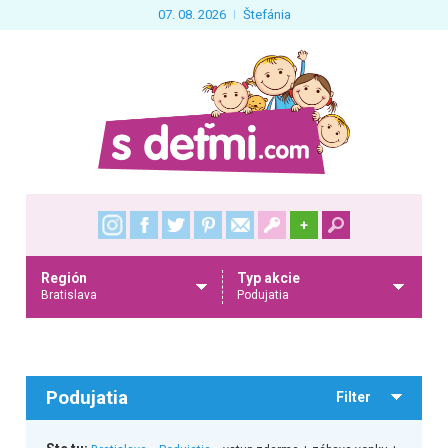
07. 08. 2026
Štefánia
+
Región
Typ akcie
Bratislava
Podujatia
Podujatia
Filter