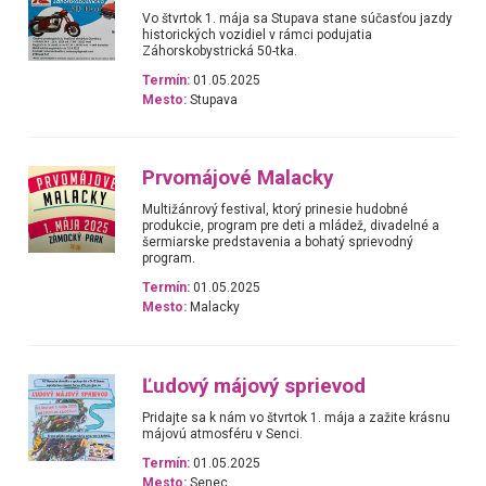
Vo štvrtok 1. mája sa Stupava stane súčasťou jazdy
historických vozidiel v rámci podujatia
Záhorskobystrická 50-tka.
Termín:
01.05.2025
Mesto:
Stupava
Prvomájové Malacky
Multižánrový festival, ktorý prinesie hudobné
produkcie, program pre deti a mládež, divadelné a
šermiarske predstavenia a bohatý sprievodný
program.
Termín:
01.05.2025
Mesto:
Malacky
Ľudový májový sprievod
Pridajte sa k nám vo štvrtok 1. mája a zažite krásnu
májovú atmosféru v Senci.
Termín:
01.05.2025
Mesto:
Senec