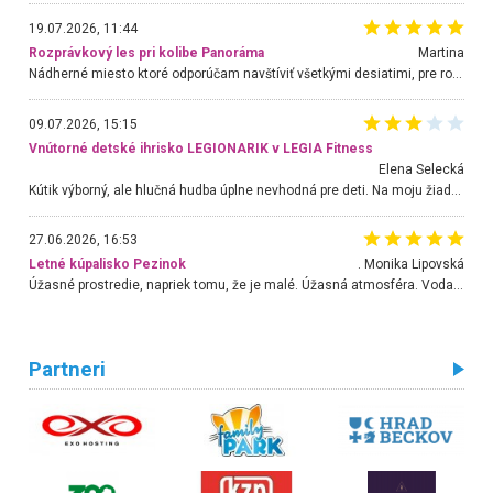
19.07.2026, 11:44
Rozprávkový les pri kolibe Panoráma
Martina
Nádherné miesto ktoré odporúčam navštíviť všetkými desiatimi, pre rodiny s deťmi, dôchodcom... Proste a jednoducho ozaj rozprávkový les.. určite ešte prídeme. Odniesli sme si na pamiatku krásne tričká,
09.07.2026, 15:15
Vnútorné detské ihrisko LEGIONARIK v LEGIA Fitness
Elena Selecká
Kútik výborný, ale hlučná hudba úplne nevhodná pre deti. Na moju žiadosť o aspoň sušenie nereagovali.
27.06.2026, 16:53
Letné kúpalisko Pezinok
. Monika Lipovská
Úžasné prostredie, napriek tomu, že je malé. Úžasná atmosféra. Voda fantastická a nádherná. Ľudí je pomerne veľa, ale su mili a ohľaduplní. Je veľmi zaujímavé sledovať, ako dokážu spolu športovať cudzí ľudia a bez ohľadu na vek. Vládne tu pohoda. Vnuka neviem dostať z vody. Ďakujem za krásny deň . Urcite sa sem vrátim. Jediný problém je s parkovaním, ale aj ten sa mi podarilo vyriešiť. Monika Bratislava
Partneri