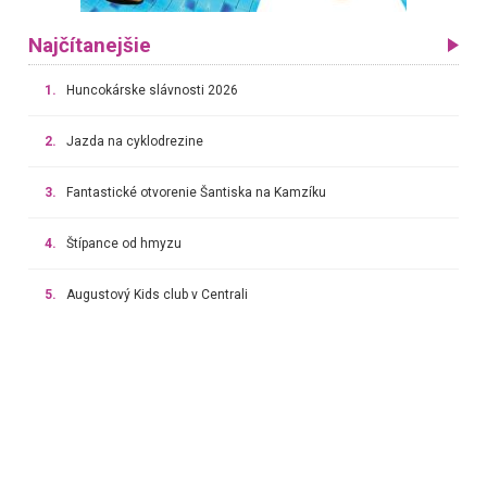
Najčítanejšie
1.
Huncokárske slávnosti 2026
2.
Jazda na cyklodrezine
3.
Fantastické otvorenie Šantiska na Kamzíku
4.
Štípance od hmyzu
5.
Augustový Kids club v Centrali