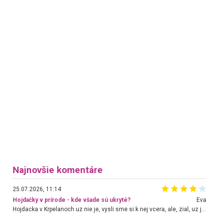
Najnovšie komentáre
25.07.2026, 11:14
Hojdačky v prírode - kde všade sú ukryté?
Eva
Hojdacka v Krpelanoch uz nie je, vysli sme si k nej vcera, ale, zial, uz je znicena. Ak sem planujete cestu len kvoli hojdacke, mozete si ju usetrit. Krasny vyhlad je tu vsak aj bez hojdacky :-)