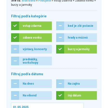
Ste tu:
Bratislava
»
Podujatia
» vstup zdarma + zábava vonku +
burzy a jarmoky
Filtruj podľa kategórie
vstup zdarma
keď je zlé počasie
zábava vonku
hrady a múzeá
výstavy, koncerty
burzy a jarmoky
prednášky,
workshopy
Filtruj podľa dátumu
Na dnes
Na zajtra
Na víkend
Iný dátum