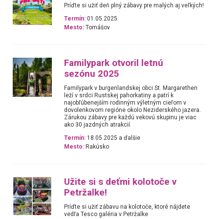
Príďte si užiť deň plný zábavy pre malých aj veľkých!
Termín:
01.05.2025
Mesto:
Tomášov
Familypark otvoril letnú
sezónu 2025
Familypark v burgenlandskej obci St. Margarethen
leží v srdci Rustskej pahorkatiny a patrí k
najobľúbenejším rodinným výletným cieľom v
dovolenkovom regióne okolo Neziderského jazera.
Zárukou zábavy pre každú vekovú skupinu je viac
ako 30 jazdných atrakcií.
Termín:
18.05.2025 a ďalšie
Mesto:
Rakúsko
Užite si s deťmi kolotoče v
Petržalke!
Príďte si užiť zábavu na kolotoče, ktoré nájdete
vedľa Tesco galéria v Petržalke