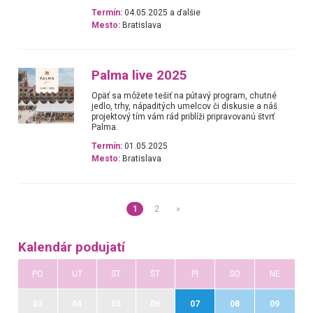
Termín:
04.05.2025 a ďalšie
Mesto:
Bratislava
Palma live 2025
Opäť sa môžete tešiť na pútavý program, chutné
jedlo, trhy, nápaditých umelcov či diskusie a náš
projektový tím vám rád priblíži pripravovanú štvrť
Palma.
Termín:
01.05.2025
Mesto:
Bratislava
1
2
»
Kalendár podujatí
PO
UT
ST
ŠT
PI
SO
NE
03
04
05
06
07
08
09