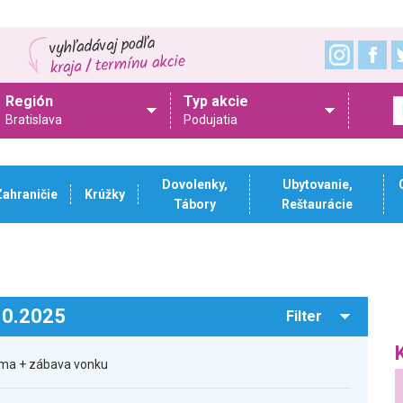
Región
Typ akcie
Bratislava
Podujatia
Dovolenky,
Ubytovanie,
Zahraničie
Krúžky
Tábory
Reštaurácie
.10.2025
Filter
rma + zábava vonku