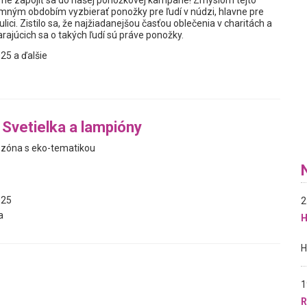
me zapojiť sa do našej ponožkovej kampane! Zmyslom tejto
zimným obdobím vyzbierať ponožky pre ľudí v núdzi, hlavne pre
a ulici. Zistilo sa, že najžiadanejšou časťou oblečenia v charitách a
rajúcich sa o takých ľudí sú práve ponožky.
25 a ďalšie
Svetielka a lampióny
á zóna s eko-tematikou
025
2
a
H
1
R