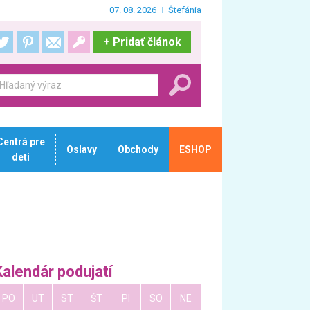
07. 08. 2026
Štefánia
+
Pridať článok
Centrá pre
Oslavy
Obchody
ESHOP
deti
Kalendár podujatí
PO
UT
ST
ŠT
PI
SO
NE