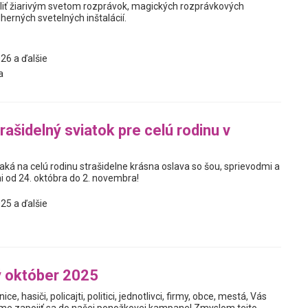
liť žiarivým svetom rozprávok, magických rozprávkových
herných svetelných inštalácií.
26 a ďalšie
a
rašidelný sviatok pre celú rodinu v
ká na celú rodinu strašidelne krásna oslava so šou, sprievodmi a
od 24. októbra do 2. novembra!
25 a ďalšie
 október 2025
nice, hasiči, policajti, politici, jednotlivci, firmy, obce, mestá, Vás