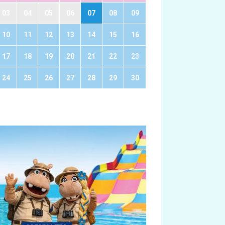
03
04
05
06
07
08
09
10
11
12
13
14
15
16
17
18
19
20
21
22
23
24
25
26
27
28
29
30