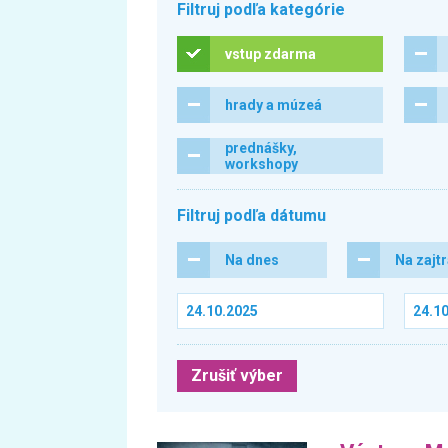
Filtruj podľa kategórie
vstup zdarma
hrady a múzeá
prednášky,
workshopy
Filtruj podľa dátumu
Na dnes
Na zajt
Zrušiť výber