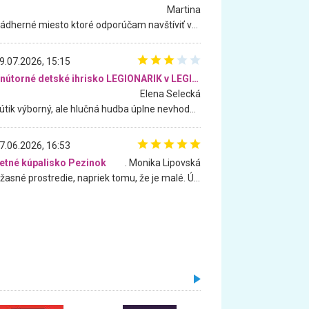
Martina
Nádherné miesto ktoré odporúčam navštíviť všetkými desiatimi, pre rodiny s deťmi, dôchodcom... Proste a jednoducho ozaj rozprávkový les.. určite ešte prídeme. Odniesli sme si na pamiatku krásne tričká,
9.07.2026, 15:15
Vnútorné detské ihrisko LEGIONARIK v LEGIA Fitness
Elena Selecká
Kútik výborný, ale hlučná hudba úplne nevhodná pre deti. Na moju žiadosť o aspoň sušenie nereagovali.
7.06.2026, 16:53
etné kúpalisko Pezinok
. Monika Lipovská
Úžasné prostredie, napriek tomu, že je malé. Úžasná atmosféra. Voda fantastická a nádherná. Ľudí je pomerne veľa, ale su mili a ohľaduplní. Je veľmi zaujímavé sledovať, ako dokážu spolu športovať cudzí ľudia a bez ohľadu na vek. Vládne tu pohoda. Vnuka neviem dostať z vody. Ďakujem za krásny deň . Urcite sa sem vrátim. Jediný problém je s parkovaním, ale aj ten sa mi podarilo vyriešiť. Monika Bratislava