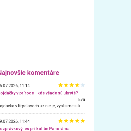
Najnovšie komentáre
5.07.2026, 11:14
ojdačky v prírode - kde všade sú ukryté?
Eva
Hojdacka v Krpelanoch uz nie je, vysli sme si k nej vcera, ale, zial, uz je znicena. Ak sem planujete cestu len kvoli hojdacke, mozete si ju usetrit. Krasny vyhlad je tu vsak aj bez hojdacky :-)
9.07.2026, 11:44
ozprávkový les pri kolibe Panoráma