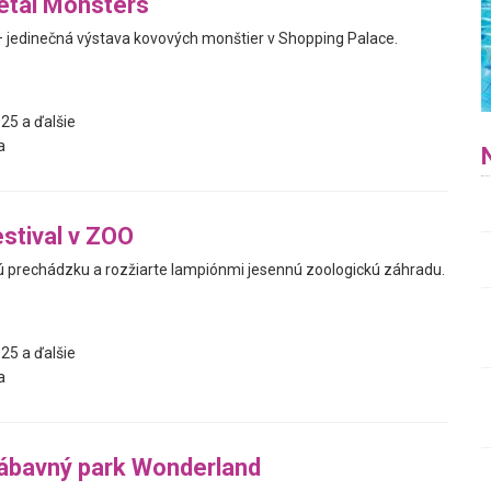
etal Monsters
 jedinečná výstava kovových monštier v Shopping Palace.
25 a ďalšie
a
stival v ZOO
ú prechádzku a rozžiarte lampiónmi jesennú zoologickú záhradu.
25 a ďalšie
a
ábavný park Wonderland