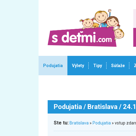
Podujatia
Výlety
Tipy
Súťaže
Podujatia
/ Bratislava / 24
Ste tu:
Bratislava
»
Podujatia
» vstup zda