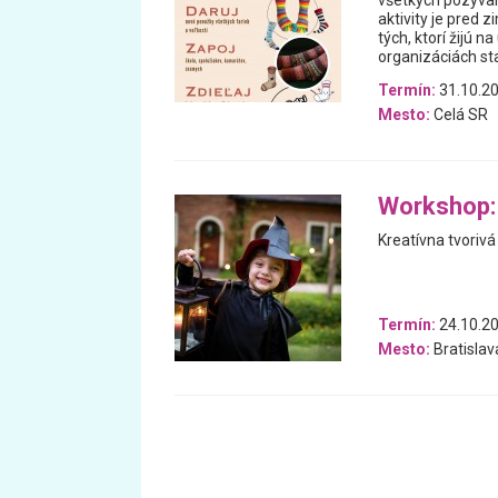
všetkých pozýva
aktivity je pred 
tých, ktorí žijú n
organizáciách sta
Termín:
31.10.20
Mesto:
Celá SR
Workshop: 
Kreatívna tvoriv
Termín:
24.10.2
Mesto:
Bratislav