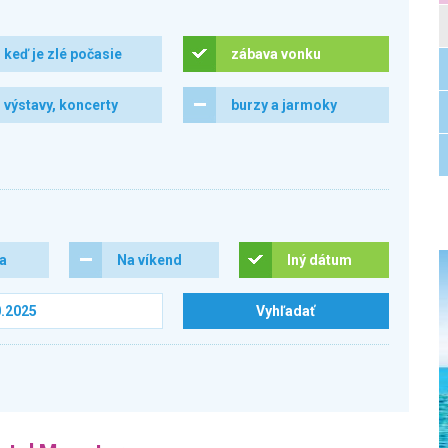
keď je zlé počasie
zábava vonku
výstavy, koncerty
burzy a jarmoky
ra
Na víkend
Iný dátum