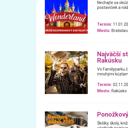
Nechajte sa okúz
postavičiek a nád
Termín:
11.01.20
Mesto:
Bratislav
Najväčší st
Rakúsku
Vo Familyparku ča
mnohými kúzlami 
Termín:
02.11.20
Mesto:
Rakúsko
Ponožkový
Škôlky, školy, kniž