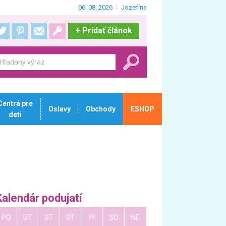
06. 08. 2026
Jozefína
+
Pridať článok
Centrá pre
Oslavy
Obchody
ESHOP
deti
Kalendár podujatí
PO
UT
ST
ŠT
PI
SO
NE