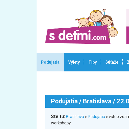
Podujatia
Výlety
Tipy
Súťaže
Podujatia
/ Bratislava / 22
Ste tu:
Bratislava
»
Podujatia
» vstup zdar
workshopy