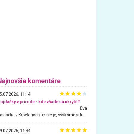
Najnovšie komentáre
5.07.2026, 11:14
ojdačky v prírode - kde všade sú ukryté?
Eva
Hojdacka v Krpelanoch uz nie je, vysli sme si k nej vcera, ale, zial, uz je znicena. Ak sem planujete cestu len kvoli hojdacke, mozete si ju usetrit. Krasny vyhlad je tu vsak aj bez hojdacky :-)
9.07.2026, 11:44