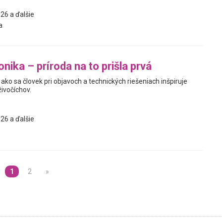
26 a ďalšie
a
nika – príroda na to prišla prvá
ako sa človek pri objavoch a technických riešeniach inšpiruje
živočíchov.
26 a ďalšie
1
2
»