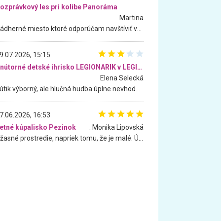
ozprávkový les pri kolibe Panoráma
Martina
Nádherné miesto ktoré odporúčam navštíviť všetkými desiatimi, pre rodiny s deťmi, dôchodcom... Proste a jednoducho ozaj rozprávkový les.. určite ešte prídeme. Odniesli sme si na pamiatku krásne tričká,
9.07.2026, 15:15
Vnútorné detské ihrisko LEGIONARIK v LEGIA Fitness
Elena Selecká
Kútik výborný, ale hlučná hudba úplne nevhodná pre deti. Na moju žiadosť o aspoň sušenie nereagovali.
7.06.2026, 16:53
etné kúpalisko Pezinok
. Monika Lipovská
Úžasné prostredie, napriek tomu, že je malé. Úžasná atmosféra. Voda fantastická a nádherná. Ľudí je pomerne veľa, ale su mili a ohľaduplní. Je veľmi zaujímavé sledovať, ako dokážu spolu športovať cudzí ľudia a bez ohľadu na vek. Vládne tu pohoda. Vnuka neviem dostať z vody. Ďakujem za krásny deň . Urcite sa sem vrátim. Jediný problém je s parkovaním, ale aj ten sa mi podarilo vyriešiť. Monika Bratislava