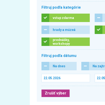
Filtruj podľa kategórie
vstup zdarma
hrady a múzeá
prednášky,
workshopy
Filtruj podľa dátumu
Na dnes
Na zajt
Zrušiť výber