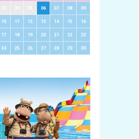
03
04
05
06
07
08
09
10
11
12
13
14
15
16
17
18
19
20
21
22
23
24
25
26
27
28
29
30