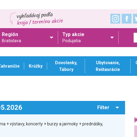
Región
Typ akcie
Bratislava
Podujatia
Dovolenky,
Ubytovanie,
Zahraničie
Krúžky
Tábory
Reštaurácie
.05.2026
Filter
ma + výstavy, koncerty + burzy a jarmoky + prednášky,