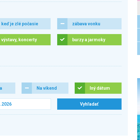
keď je zlé počasie
zábava vonku
výstavy, koncerty
burzy a jarmoky
ra
Na víkend
Iný dátum