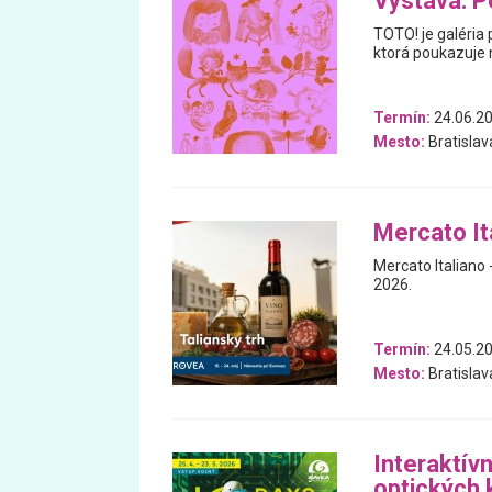
Výstava: P
TOTO! je galéria 
ktorá poukazuje n
Termín:
24.06.20
Mesto:
Bratislav
Mercato Ita
Mercato Italiano -
2026.
Termín:
24.05.20
Mesto:
Bratislav
Interaktív
optických