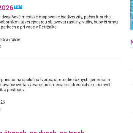
 2026
TOP
e dvojdňové mestské mapovanie biodiverzity, počas ktorého
borníkmi aj verejnosťou objavovať rastliny, vtáky, huby či hmyz
, parkoch a pri vode v Petržalke.
26 a ďalšie
a
 priestor na spoločnú tvorbu, stretnutie rôznych generácií a
návanie sveta výtvarného umenia prostredníctvom rôznych
ík a postupov.
026
a