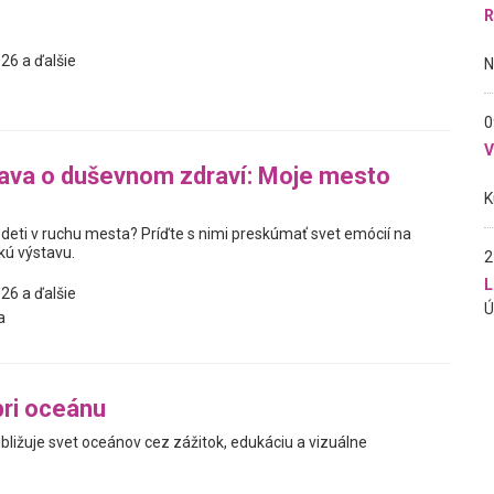
R
26 a ďalšie
0
ava o duševnom zdraví: Moje mesto
 deti v ruchu mesta? Príďte s nimi preskúmať svet emócií na
kú výstavu.
2
L
26 a ďalšie
a
ri oceánu
ibližuje svet oceánov cez zážitok, edukáciu a vizuálne