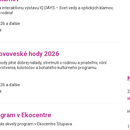
interaktívnu výstavu IQ DAYS – Svet vedy a optických klamov,
 rodina!
26 a ďalšie
a
novoveské hody 2026
hody plné dobrej nálady, stretnutí s rodinou a priateľmi, vôní
stvenia, kolotočov a bohatého kultúrneho programu.
26 a ďalšie
a
2
H
ogram v Ekocentre
vás skvelý program v Ekocentre Stupava.
1