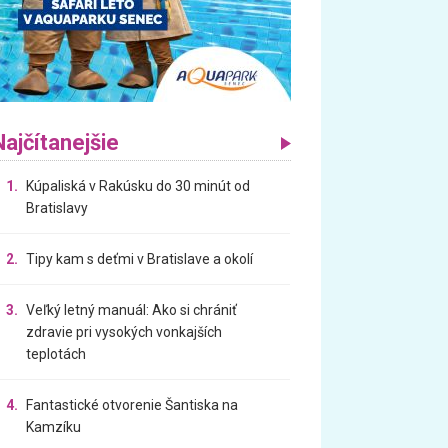
Najčítanejšie
1.
Kúpaliská v Rakúsku do 30 minút od
Bratislavy
2.
Tipy kam s deťmi v Bratislave a okolí
3.
Veľký letný manuál: Ako si chrániť
zdravie pri vysokých vonkajších
teplotách
4.
Fantastické otvorenie Šantiska na
Kamzíku