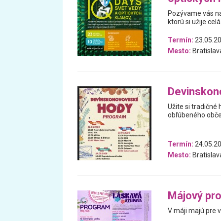
Pozývame vás na 
ktorú si užije celá
Termín:
23.05.20
Mesto:
Bratislav
Devin­sko
Užite si tradičné 
obľúbeného občer
Termín:
24.05.20
Mesto:
Bratislav
Májový pr
V máji majú pre 