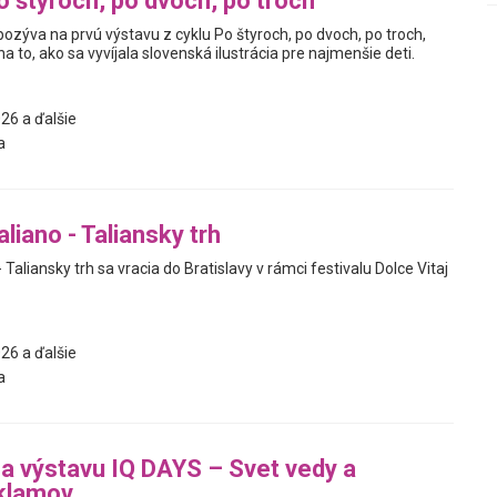
o štyroch, po dvoch, po troch
pozýva na prvú výstavu z cyklu Po štyroch, po dvoch, po troch,
a to, ako sa vyvíjala slovenská ilustrácia pre najmenšie deti.
26 a ďalšie
a
liano - Taliansky trh
 Taliansky trh sa vracia do Bratislavy v rámci festivalu Dolce Vitaj
26 a ďalšie
a
na výstavu IQ DAYS – Svet vedy a
 klamov