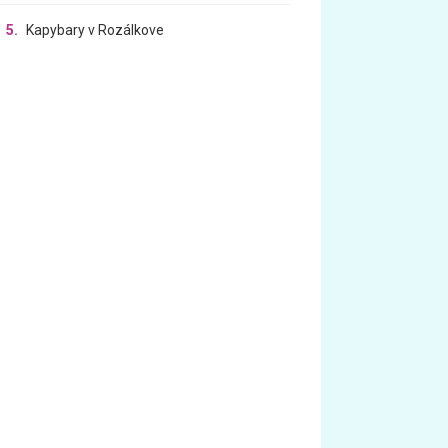
5.
Kapybary v Rozálkove