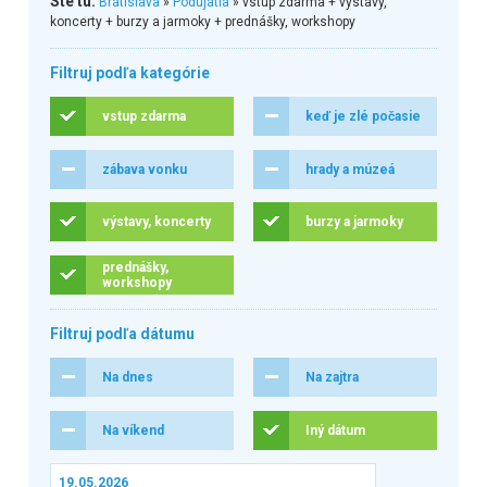
Ste tu:
Bratislava
»
Podujatia
» vstup zdarma + výstavy,
koncerty + burzy a jarmoky + prednášky, workshopy
Filtruj podľa kategórie
vstup zdarma
keď je zlé počasie
zábava vonku
hrady a múzeá
výstavy, koncerty
burzy a jarmoky
prednášky,
workshopy
Filtruj podľa dátumu
Na dnes
Na zajtra
Na víkend
Iný dátum