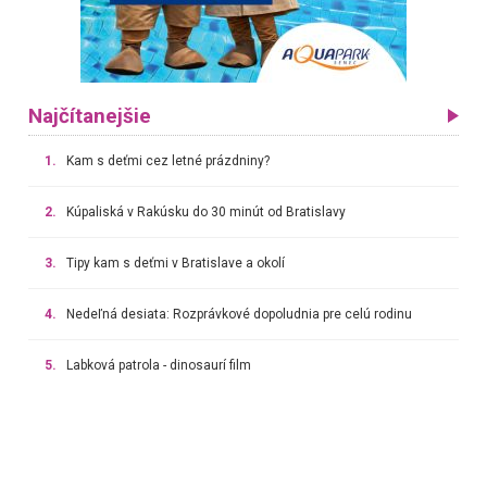
Najčítanejšie
1.
Kam s deťmi cez letné prázdniny?
2.
Kúpaliská v Rakúsku do 30 minút od Bratislavy
3.
Tipy kam s deťmi v Bratislave a okolí
4.
Nedeľná desiata: Rozprávkové dopoludnia pre celú rodinu
5.
Labková patrola - dinosaurí film