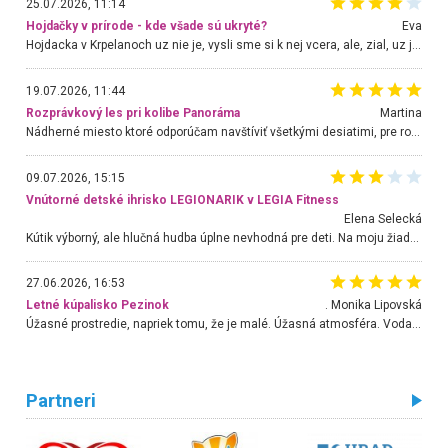
25.07.2026, 11:14
Hojdačky v prírode - kde všade sú ukryté?
Eva
Hojdacka v Krpelanoch uz nie je, vysli sme si k nej vcera, ale, zial, uz je znicena. Ak sem planujete cestu len kvoli hojdacke, mozete si ju usetrit. Krasny vyhlad je tu vsak aj bez hojdacky :-)
19.07.2026, 11:44
Rozprávkový les pri kolibe Panoráma
Martina
Nádherné miesto ktoré odporúčam navštíviť všetkými desiatimi, pre rodiny s deťmi, dôchodcom... Proste a jednoducho ozaj rozprávkový les.. určite ešte prídeme. Odniesli sme si na pamiatku krásne tričká,
09.07.2026, 15:15
Vnútorné detské ihrisko LEGIONARIK v LEGIA Fitness
Elena Selecká
Kútik výborný, ale hlučná hudba úplne nevhodná pre deti. Na moju žiadosť o aspoň sušenie nereagovali.
27.06.2026, 16:53
Letné kúpalisko Pezinok
. Monika Lipovská
Úžasné prostredie, napriek tomu, že je malé. Úžasná atmosféra. Voda fantastická a nádherná. Ľudí je pomerne veľa, ale su mili a ohľaduplní. Je veľmi zaujímavé sledovať, ako dokážu spolu športovať cudzí ľudia a bez ohľadu na vek. Vládne tu pohoda. Vnuka neviem dostať z vody. Ďakujem za krásny deň . Urcite sa sem vrátim. Jediný problém je s parkovaním, ale aj ten sa mi podarilo vyriešiť. Monika Bratislava
Partneri