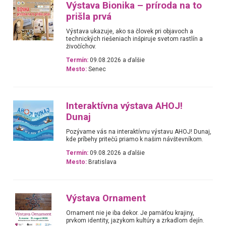
Výstava Bionika – príroda na to
prišla prvá
Výstava ukazuje, ako sa človek pri objavoch a
technických riešeniach inšpiruje svetom rastlín a
živočíchov.
Termín:
09.08.2026 a ďalšie
Mesto:
Senec
Interaktívna výstava AHOJ!
Dunaj
Pozývame vás na interaktívnu výstavu AHOJ! Dunaj,
kde príbehy pritečú priamo k našim návštevníkom.
Termín:
09.08.2026 a ďalšie
Mesto:
Bratislava
Výstava Ornament
Ornament nie je iba dekor. Je pamäťou krajiny,
prvkom identity, jazykom kultúry a zrkadlom dejín.