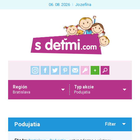
06. 08. 2026
Jozefína
+
Región
Typ akcie
Bratislava
Podujatia
Podujatia
Filter