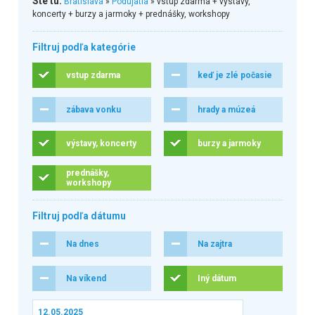
Ste tu:
Bratislava
»
Podujatia
» vstup zdarma + výstavy,
koncerty + burzy a jarmoky + prednášky, workshopy
Filtruj podľa kategórie
vstup zdarma
keď je zlé počasie
zábava vonku
hrady a múzeá
výstavy, koncerty
burzy a jarmoky
prednášky,
workshopy
Filtruj podľa dátumu
Na dnes
Na zajtra
Na víkend
Iný dátum