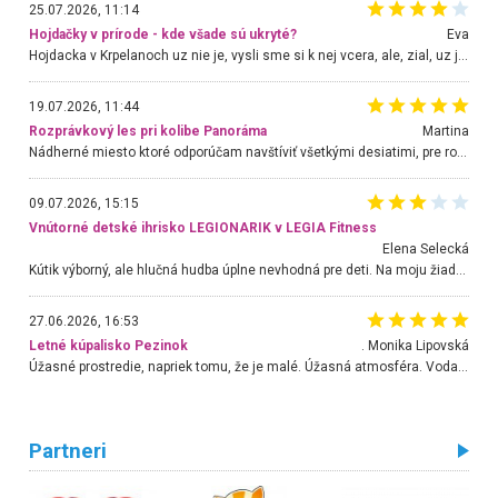
25.07.2026, 11:14
Hojdačky v prírode - kde všade sú ukryté?
Eva
Hojdacka v Krpelanoch uz nie je, vysli sme si k nej vcera, ale, zial, uz je znicena. Ak sem planujete cestu len kvoli hojdacke, mozete si ju usetrit. Krasny vyhlad je tu vsak aj bez hojdacky :-)
19.07.2026, 11:44
Rozprávkový les pri kolibe Panoráma
Martina
Nádherné miesto ktoré odporúčam navštíviť všetkými desiatimi, pre rodiny s deťmi, dôchodcom... Proste a jednoducho ozaj rozprávkový les.. určite ešte prídeme. Odniesli sme si na pamiatku krásne tričká,
09.07.2026, 15:15
Vnútorné detské ihrisko LEGIONARIK v LEGIA Fitness
Elena Selecká
Kútik výborný, ale hlučná hudba úplne nevhodná pre deti. Na moju žiadosť o aspoň sušenie nereagovali.
27.06.2026, 16:53
Letné kúpalisko Pezinok
. Monika Lipovská
Úžasné prostredie, napriek tomu, že je malé. Úžasná atmosféra. Voda fantastická a nádherná. Ľudí je pomerne veľa, ale su mili a ohľaduplní. Je veľmi zaujímavé sledovať, ako dokážu spolu športovať cudzí ľudia a bez ohľadu na vek. Vládne tu pohoda. Vnuka neviem dostať z vody. Ďakujem za krásny deň . Urcite sa sem vrátim. Jediný problém je s parkovaním, ale aj ten sa mi podarilo vyriešiť. Monika Bratislava
Partneri