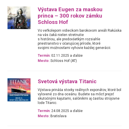
Výstava Eugen za maskou
princa – 300 rokov zámku
Schloss Hof
Vo veľkolepom vidieckom barokovom areáli Rakúska
na vás čaká nielen stretnutie
s históriou, ale predovšetkým rozsiahle
priestranstvo v očarujúcej prírode, ktoré
svojimi možnosťami vyhovie každej generácii.
Termín:
02.11.2025 a ďalšie
Mesto:
Schloss Hof (AT)
Svetová výstava Titanic
Výstava prináša stovky reálnych exponátov, ktoré bol
vylovené zo dna oceánu. Budete sa môcť prejsť
skutočnými kajutami, salónikmi aj časťou strojovne
lode Titanic.
Termín:
24.08.2025 a ďalšie
Mesto:
Bratislava