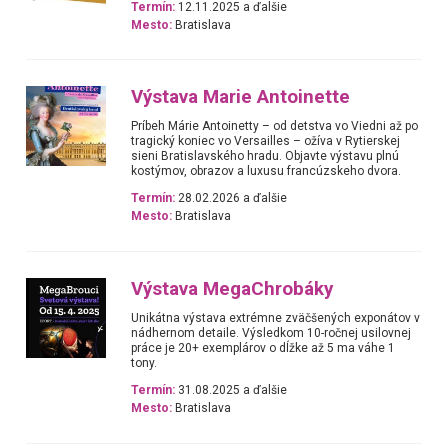
Termín:
12.11.2025 a ďalšie
Mesto:
Bratislava
Výstava Marie Antoinette
Príbeh Márie Antoinetty – od detstva vo Viedni až po
tragický koniec vo Versailles – ožíva v Rytierskej
sieni Bratislavského hradu. Objavte výstavu plnú
kostýmov, obrazov a luxusu francúzskeho dvora.
Termín:
28.02.2026 a ďalšie
Mesto:
Bratislava
Výstava MegaChrobáky
Unikátna výstava extrémne zväčšených exponátov v
nádhernom detaile. Výsledkom 10-ročnej usilovnej
práce je 20+ exemplárov o dĺžke až 5 ma váhe 1
tony.
Termín:
31.08.2025 a ďalšie
Mesto:
Bratislava