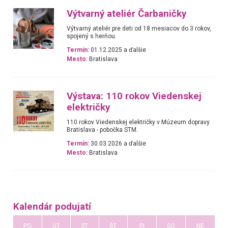
Výtvarný ateliér Čarbaničky
Výtvarný ateliér pre deti od 18 mesiacov do 3 rokov,
spojený s herňou.
Termín:
01.12.2025 a ďalšie
Mesto:
Bratislava
Výstava: 110 rokov Viedenskej
električky
110 rokov Viedenskej električky v Múzeum dopravy
Bratislava - pobočka STM.
Termín:
30.03.2026 a ďalšie
Mesto:
Bratislava
Kalendár podujatí
PO
UT
ST
ŠT
PI
SO
NE