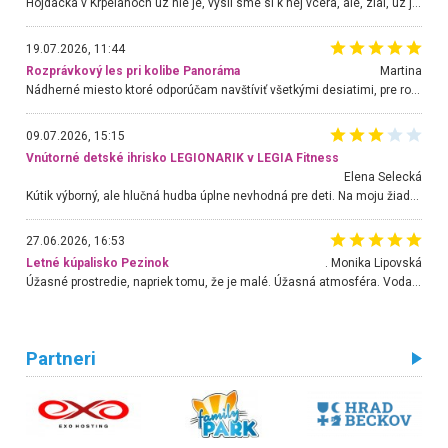
Hojdacka v Krpelanoch uz nie je, vysli sme si k nej vcera, ale, zial, uz je znicena. Ak sem planujete cestu len kvoli hojdacke, mozete si ju usetrit. Krasny vyhlad je tu vsak aj bez hojdacky :-)
19.07.2026, 11:44
Rozprávkový les pri kolibe Panoráma
Martina
Nádherné miesto ktoré odporúčam navštíviť všetkými desiatimi, pre rodiny s deťmi, dôchodcom... Proste a jednoducho ozaj rozprávkový les.. určite ešte prídeme. Odniesli sme si na pamiatku krásne tričká,
09.07.2026, 15:15
Vnútorné detské ihrisko LEGIONARIK v LEGIA Fitness
Elena Selecká
Kútik výborný, ale hlučná hudba úplne nevhodná pre deti. Na moju žiadosť o aspoň sušenie nereagovali.
27.06.2026, 16:53
Letné kúpalisko Pezinok
. Monika Lipovská
Úžasné prostredie, napriek tomu, že je malé. Úžasná atmosféra. Voda fantastická a nádherná. Ľudí je pomerne veľa, ale su mili a ohľaduplní. Je veľmi zaujímavé sledovať, ako dokážu spolu športovať cudzí ľudia a bez ohľadu na vek. Vládne tu pohoda. Vnuka neviem dostať z vody. Ďakujem za krásny deň . Urcite sa sem vrátim. Jediný problém je s parkovaním, ale aj ten sa mi podarilo vyriešiť. Monika Bratislava
Partneri