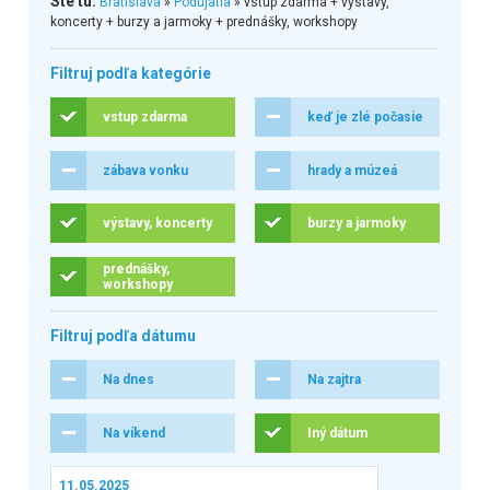
Ste tu:
Bratislava
»
Podujatia
» vstup zdarma + výstavy,
koncerty + burzy a jarmoky + prednášky, workshopy
Filtruj podľa kategórie
vstup zdarma
keď je zlé počasie
zábava vonku
hrady a múzeá
výstavy, koncerty
burzy a jarmoky
prednášky,
workshopy
Filtruj podľa dátumu
Na dnes
Na zajtra
Na víkend
Iný dátum