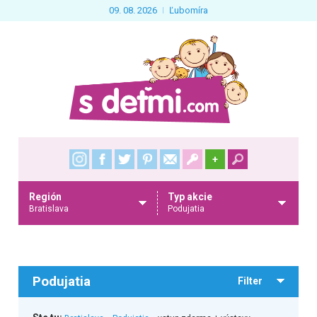
09. 08. 2026
Ľubomíra
+
Región
Typ akcie
Bratislava
Podujatia
Podujatia
Filter