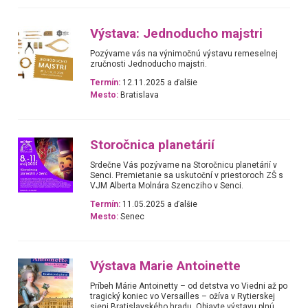
Výstava: Jednoducho majstri
Pozývame vás na výnimočnú výstavu remeselnej
zručnosti Jednoducho majstri.
Termín:
12.11.2025 a ďalšie
Mesto:
Bratislava
Storočnica planetárií
Srdečne Vás pozývame na Storočnicu planetárií v
Senci. Premietanie sa uskutoční v priestoroch ZŠ s
VJM Alberta Molnára Szencziho v Senci.
Termín:
11.05.2025 a ďalšie
Mesto:
Senec
Výstava Marie Antoinette
Príbeh Márie Antoinetty – od detstva vo Viedni až po
tragický koniec vo Versailles – ožíva v Rytierskej
sieni Bratislavského hradu. Objavte výstavu plnú