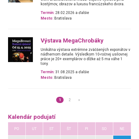
kostýmov, obrazov a luxusu francúzskeho dvora.
Termín:
28.02.2026 a ďalšie
Mesto:
Bratislava
Výstava MegaChrobáky
Unikátna výstava extrémne zväčšených exponátov v
nádhernom detaile. Výsledkom 10-ročnej usilovnej
práce je 20+ exemplárov o dĺžke až 5 ma váhe 1
tony.
Termín:
31.08.2025 a ďalšie
Mesto:
Bratislava
1
2
»
Kalendár podujatí
PO
UT
ST
ŠT
PI
SO
NE