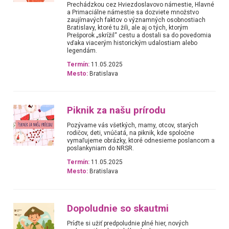
Prechádzkou cez Hviezdoslavovo námestie, Hlavné
a Primaciálne námestie sa dozviete množstvo
zaujímavých faktov o významných osobnostiach
Bratislavy, ktoré tu žili, ale aj o tých, ktorým
Prešporok „skrížil“ cestu a dostali sa do povedomia
vďaka viacerým historickým udalostiam alebo
legendám.
Termín:
11.05.2025
Mesto:
Bratislava
Piknik za našu prírodu
Pozývame vás všetkých, mamy, otcov, starých
rodičov, deti, vnúčatá, na piknik, kde spoločne
vymaľujeme obrázky, ktoré odnesieme poslancom a
poslankyniam do NRSR.
Termín:
11.05.2025
Mesto:
Bratislava
Dopoludnie so skautmi
Príďte si užiť predpoludnie plné hier, nových