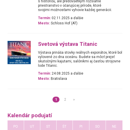
s históriou, ale predovšetkým rozsiahle
priestranstvo v očarujúcej prírode, ktoré
svojimi možnosťami vyhovie každej generácii.
Termín:
02.11.2025 a ďalšie
Mesto:
Schloss Hof (AT)
Svetová výstava Titanic
Výstava prináša stovky reálnych exponátov, ktoré bol
vylovené zo dna oceánu. Budete sa môcť prejsť
skutočnými kajutami, salónikmi aj časťou strojovne
lode Titanic.
Termín:
24.08.2025 a ďalšie
Mesto:
Bratislava
1
2
»
Kalendár podujatí
PO
UT
ST
ŠT
PI
SO
NE