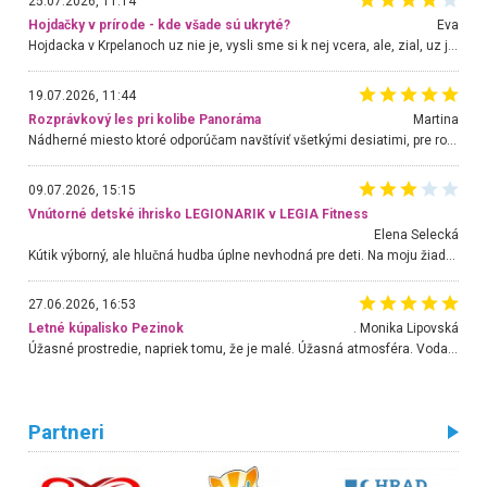
25.07.2026, 11:14
Hojdačky v prírode - kde všade sú ukryté?
Eva
Hojdacka v Krpelanoch uz nie je, vysli sme si k nej vcera, ale, zial, uz je znicena. Ak sem planujete cestu len kvoli hojdacke, mozete si ju usetrit. Krasny vyhlad je tu vsak aj bez hojdacky :-)
19.07.2026, 11:44
Rozprávkový les pri kolibe Panoráma
Martina
Nádherné miesto ktoré odporúčam navštíviť všetkými desiatimi, pre rodiny s deťmi, dôchodcom... Proste a jednoducho ozaj rozprávkový les.. určite ešte prídeme. Odniesli sme si na pamiatku krásne tričká,
09.07.2026, 15:15
Vnútorné detské ihrisko LEGIONARIK v LEGIA Fitness
Elena Selecká
Kútik výborný, ale hlučná hudba úplne nevhodná pre deti. Na moju žiadosť o aspoň sušenie nereagovali.
27.06.2026, 16:53
Letné kúpalisko Pezinok
. Monika Lipovská
Úžasné prostredie, napriek tomu, že je malé. Úžasná atmosféra. Voda fantastická a nádherná. Ľudí je pomerne veľa, ale su mili a ohľaduplní. Je veľmi zaujímavé sledovať, ako dokážu spolu športovať cudzí ľudia a bez ohľadu na vek. Vládne tu pohoda. Vnuka neviem dostať z vody. Ďakujem za krásny deň . Urcite sa sem vrátim. Jediný problém je s parkovaním, ale aj ten sa mi podarilo vyriešiť. Monika Bratislava
Partneri