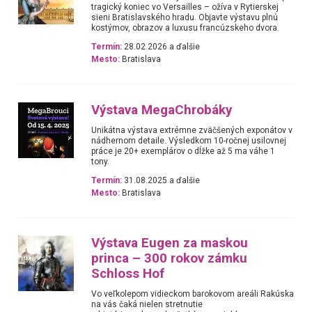
tragický koniec vo Versailles – ožíva v Rytierskej
sieni Bratislavského hradu. Objavte výstavu plnú
kostýmov, obrazov a luxusu francúzskeho dvora.
Termín:
28.02.2026 a ďalšie
Mesto:
Bratislava
Výstava MegaChrobáky
Unikátna výstava extrémne zväčšených exponátov v
nádhernom detaile. Výsledkom 10-ročnej usilovnej
práce je 20+ exemplárov o dĺžke až 5 ma váhe 1
tony.
Termín:
31.08.2025 a ďalšie
Mesto:
Bratislava
Výstava Eugen za maskou
princa – 300 rokov zámku
Schloss Hof
Vo veľkolepom vidieckom barokovom areáli Rakúska
na vás čaká nielen stretnutie