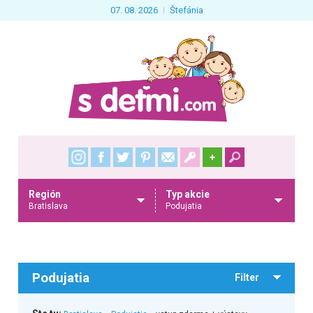
07. 08. 2026
Štefánia
+
Región
Typ akcie
Bratislava
Podujatia
Podujatia
Filter