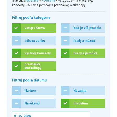
Ste tu:
Bratislava
»
Podujatia
» vstup zdarma + výstavy,
koncerty + burzy a jarmoky + prednášky, workshopy
Filtruj podľa kategórie
vstup zdarma
keď je zlé počasie
zábava vonku
hrady a múzeá
výstavy, koncerty
burzy a jarmoky
prednášky,
workshopy
Filtruj podľa dátumu
Na dnes
Na zajtra
Na víkend
Iný dátum