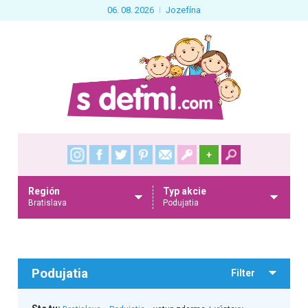
06. 08. 2026
Jozefína
+
Región
Typ akcie
Bratislava
Podujatia
Podujatia
Filter