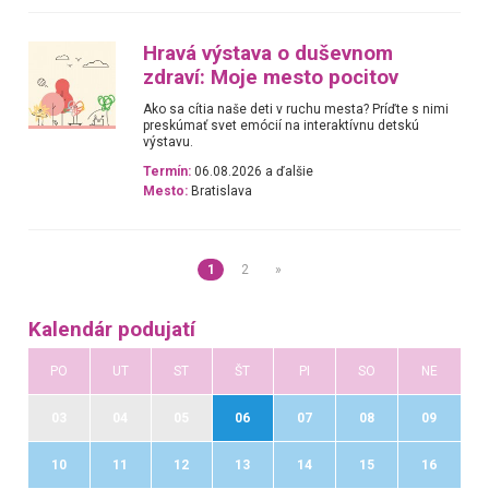
Hravá výstava o duševnom
zdraví: Moje mesto pocitov
Ako sa cítia naše deti v ruchu mesta? Príďte s nimi
preskúmať svet emócií na interaktívnu detskú
výstavu.
Termín:
06.08.2026 a ďalšie
Mesto:
Bratislava
1
2
»
Kalendár podujatí
PO
UT
ST
ŠT
PI
SO
NE
03
04
05
06
07
08
09
10
11
12
13
14
15
16