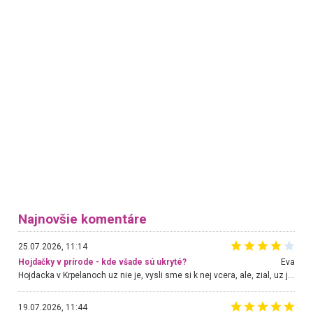
Najnovšie komentáre
25.07.2026, 11:14
Hojdačky v prírode - kde všade sú ukryté?
Eva
Hojdacka v Krpelanoch uz nie je, vysli sme si k nej vcera, ale, zial, uz je znicena. Ak sem planujete cestu len kvoli hojdacke, mozete si ju usetrit. Krasny vyhlad je tu vsak aj bez hojdacky :-)
19.07.2026, 11:44