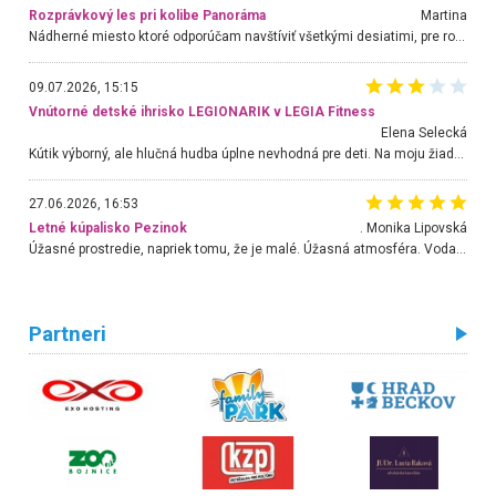
Rozprávkový les pri kolibe Panoráma
Martina
Nádherné miesto ktoré odporúčam navštíviť všetkými desiatimi, pre rodiny s deťmi, dôchodcom... Proste a jednoducho ozaj rozprávkový les.. určite ešte prídeme. Odniesli sme si na pamiatku krásne tričká,
09.07.2026, 15:15
Vnútorné detské ihrisko LEGIONARIK v LEGIA Fitness
Elena Selecká
Kútik výborný, ale hlučná hudba úplne nevhodná pre deti. Na moju žiadosť o aspoň sušenie nereagovali.
27.06.2026, 16:53
Letné kúpalisko Pezinok
. Monika Lipovská
Úžasné prostredie, napriek tomu, že je malé. Úžasná atmosféra. Voda fantastická a nádherná. Ľudí je pomerne veľa, ale su mili a ohľaduplní. Je veľmi zaujímavé sledovať, ako dokážu spolu športovať cudzí ľudia a bez ohľadu na vek. Vládne tu pohoda. Vnuka neviem dostať z vody. Ďakujem za krásny deň . Urcite sa sem vrátim. Jediný problém je s parkovaním, ale aj ten sa mi podarilo vyriešiť. Monika Bratislava
Partneri