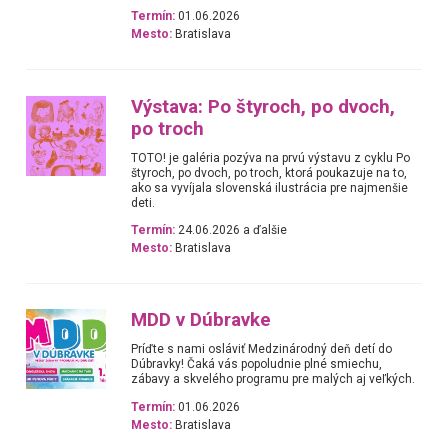
Termín:
01.06.2026
Mesto:
Bratislava
Výstava: Po štyroch, po dvoch,
po troch
TOTO! je galéria pozýva na prvú výstavu z cyklu Po
štyroch, po dvoch, po troch, ktorá poukazuje na to,
ako sa vyvíjala slovenská ilustrácia pre najmenšie
deti.
Termín:
24.06.2026 a ďalšie
Mesto:
Bratislava
MDD v Dúbravke
Príďte s nami osláviť Medzinárodný deň detí do
Dúbravky! Čaká vás popoludnie plné smiechu,
zábavy a skvelého programu pre malých aj veľkých.
Termín:
01.06.2026
Mesto:
Bratislava