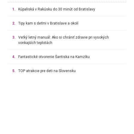
1.
Kúpaliská v Rakúsku do 30 minút od Bratislavy
2.
Tipy kam s deťmi v Bratislave a okolí
3.
Veľký letný manuál: Ako si chrániť zdravie pri vysokých
vonkajších teplotách
4.
Fantastické otvorenie Šantiska na Kamzíku
5.
TOP atrakcie pre deti na Slovensku