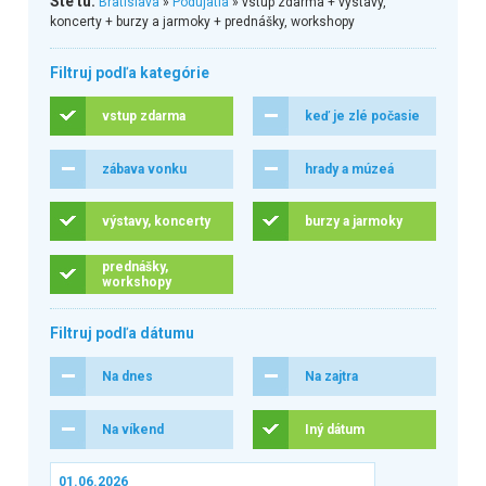
Ste tu:
Bratislava
»
Podujatia
» vstup zdarma + výstavy,
koncerty + burzy a jarmoky + prednášky, workshopy
Filtruj podľa kategórie
vstup zdarma
keď je zlé počasie
zábava vonku
hrady a múzeá
výstavy, koncerty
burzy a jarmoky
prednášky,
workshopy
Filtruj podľa dátumu
Na dnes
Na zajtra
Na víkend
Iný dátum