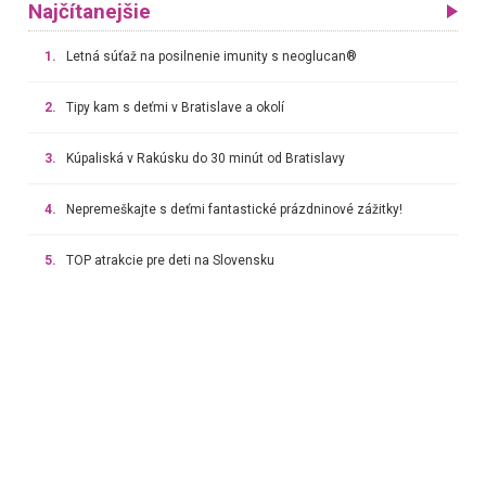
Najčítanejšie
1.
Letná súťaž na posilnenie imunity s neoglucan®
2.
Tipy kam s deťmi v Bratislave a okolí
3.
Kúpaliská v Rakúsku do 30 minút od Bratislavy
4.
Nepremeškajte s deťmi fantastické prázdninové zážitky!
5.
TOP atrakcie pre deti na Slovensku