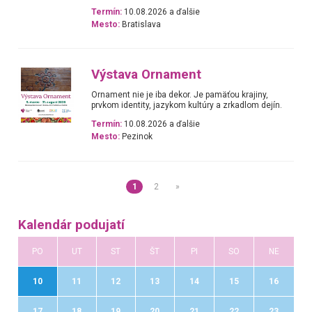
Termín:
10.08.2026 a ďalšie
Mesto:
Bratislava
Výstava Ornament
Ornament nie je iba dekor. Je pamäťou krajiny,
prvkom identity, jazykom kultúry a zrkadlom dejín.
Termín:
10.08.2026 a ďalšie
Mesto:
Pezinok
1
2
»
Kalendár podujatí
PO
UT
ST
ŠT
PI
SO
NE
10
11
12
13
14
15
16
17
18
19
20
21
22
23