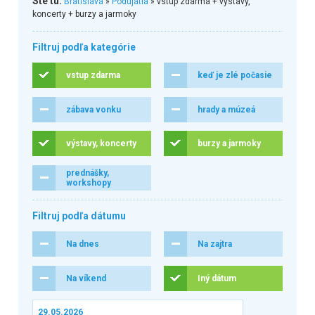
Ste tu:
Bratislava
»
Podujatia
» vstup zdarma + výstavy,
koncerty + burzy a jarmoky
Filtruj podľa kategórie
vstup zdarma
keď je zlé počasie
zábava vonku
hrady a múzeá
výstavy, koncerty
burzy a jarmoky
prednášky,
workshopy
Filtruj podľa dátumu
Na dnes
Na zajtra
Na víkend
Iný dátum