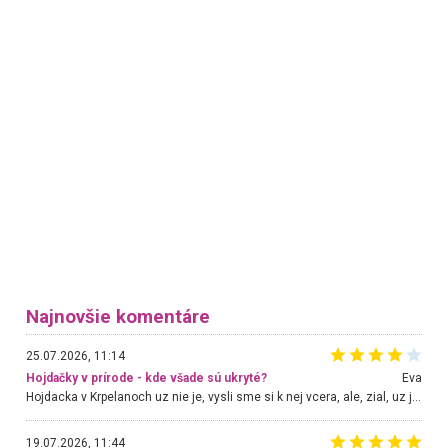
Najnovšie komentáre
25.07.2026, 11:14
Hojdačky v prírode - kde všade sú ukryté?
Eva
Hojdacka v Krpelanoch uz nie je, vysli sme si k nej vcera, ale, zial, uz je znicena. Ak sem planujete cestu len kvoli hojdacke, mozete si ju usetrit. Krasny vyhlad je tu vsak aj bez hojdacky :-)
19.07.2026, 11:44