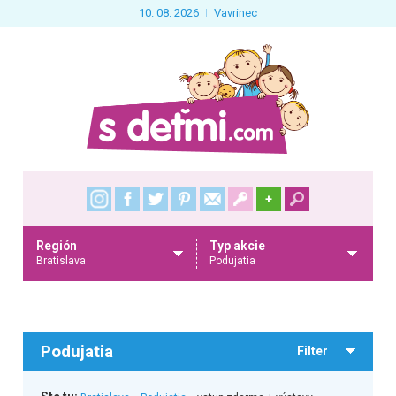
10. 08. 2026
Vavrinec
+
Región
Typ akcie
Bratislava
Podujatia
Podujatia
Filter