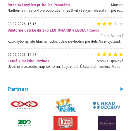
Rozprávkový les pri kolibe Panoráma
Martina
Nádherné miesto ktoré odporúčam navštíviť všetkými desiatimi, pre rodiny s deťmi, dôchodcom... Proste a jednoducho ozaj rozprávkový les.. určite ešte prídeme. Odniesli sme si na pamiatku krásne tričká,
09.07.2026, 15:15
Vnútorné detské ihrisko LEGIONARIK v LEGIA Fitness
Elena Selecká
Kútik výborný, ale hlučná hudba úplne nevhodná pre deti. Na moju žiadosť o aspoň sušenie nereagovali.
27.06.2026, 16:53
Letné kúpalisko Pezinok
. Monika Lipovská
Úžasné prostredie, napriek tomu, že je malé. Úžasná atmosféra. Voda fantastická a nádherná. Ľudí je pomerne veľa, ale su mili a ohľaduplní. Je veľmi zaujímavé sledovať, ako dokážu spolu športovať cudzí ľudia a bez ohľadu na vek. Vládne tu pohoda. Vnuka neviem dostať z vody. Ďakujem za krásny deň . Urcite sa sem vrátim. Jediný problém je s parkovaním, ale aj ten sa mi podarilo vyriešiť. Monika Bratislava
Partneri