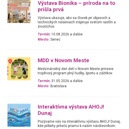
Výstava Bionika – príroda na to
prišla prvá
Výstava ukazuje, ako sa človek pri objavoch a
technických riešeniach inšpiruje svetom rastlín a
živočíchov.
Termín:
10.08.2026 a ďalšie
Mesto:
Senec
MDD v Novom Meste
Medzinárodný deň detí v Novom Meste prinesie
trojdňový program plný hudby, športu a zážitkov.
Termín:
31.05.2026 a ďalšie
Mesto:
Bratislava
Interaktívna výstava AHOJ!
Dunaj
Pozývame vás na interaktívnu výstavu AHOJ! Dunaj,
kde príbehy pritečú priamo k našim návštevníkom.