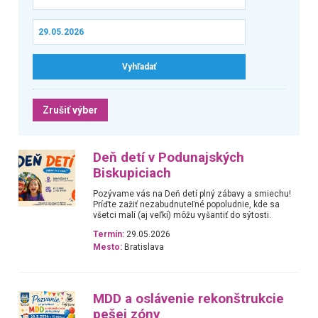
Zrušiť výber
Deň detí v Podunajských
Biskupiciach
Pozývame vás na Deň detí plný zábavy a smiechu!
Príďte zažiť nezabudnuteľné popoludnie, kde sa
všetci malí (aj veľkí) môžu vyšantiť do sýtosti.
Termín:
29.05.2026
Mesto:
Bratislava
MDD a oslávenie rekonštrukcie
pešej zóny