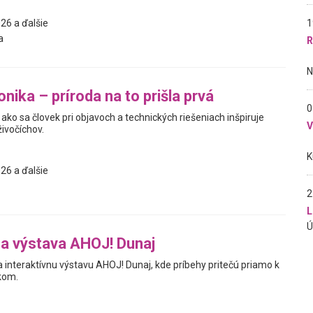
1
26 a ďalšie
a
R
nika – príroda na to prišla prvá
0
ako sa človek pri objavoch a technických riešeniach inšpiruje
živočíchov.
26 a ďalšie
2
L
na výstava AHOJ! Dunaj
interaktívnu výstavu AHOJ! Dunaj, kde príbehy pritečú priamo k
kom.