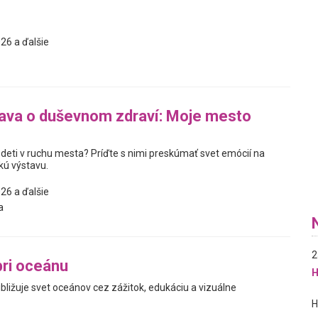
26 a ďalšie
ava o duševnom zdraví: Moje mesto
 deti v ruchu mesta? Príďte s nimi preskúmať svet emócií na
kú výstavu.
26 a ďalšie
a
2
ri oceánu
H
ibližuje svet oceánov cez zážitok, edukáciu a vizuálne