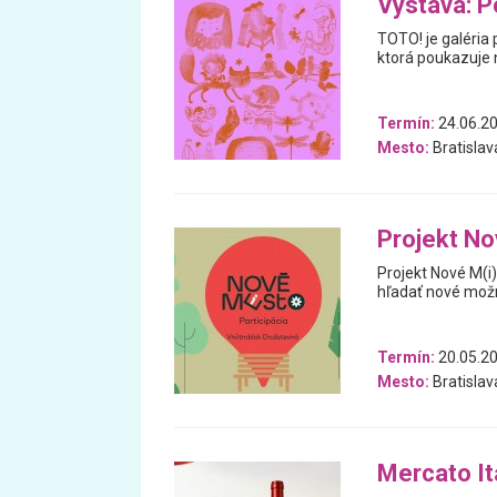
Výstava: P
TOTO! je galéria 
ktorá poukazuje n
Termín:
24.06.20
Mesto:
Bratislav
Projekt No
Projekt Nové M(i)
hľadať nové možno
Termín:
20.05.2
Mesto:
Bratislav
Mercato Ita