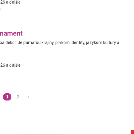
26 a ďalšie
a
rnament
ba dekor. Je pamäťou krajiny, prvkom identity, jazykom kultúry a
26 a ďalšie
1
2
»