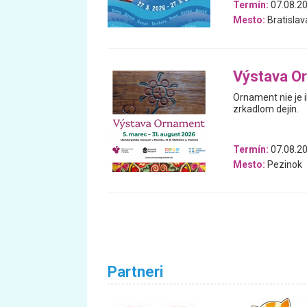
Termín:
07.08.20
Mesto:
Bratislav
Výstava O
Ornament nie je i
zrkadlom dejín.
Termín:
07.08.20
Mesto:
Pezinok
Partneri