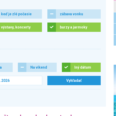
keď je zlé počasie
zábava vonku
výstavy, koncerty
burzy a jarmoky
ra
Na víkend
Iný dátum