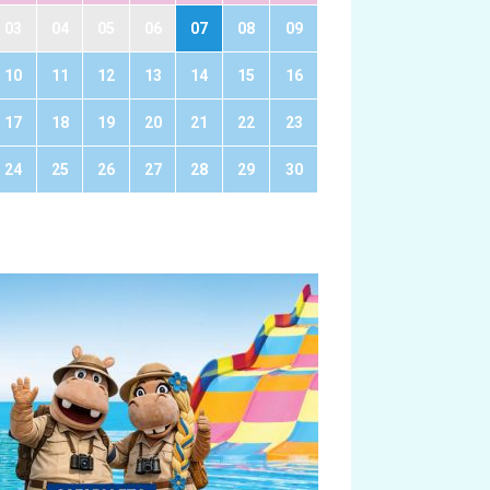
03
04
05
06
07
08
09
10
11
12
13
14
15
16
17
18
19
20
21
22
23
24
25
26
27
28
29
30