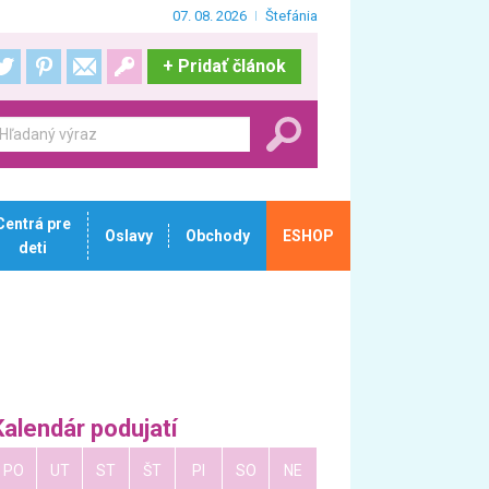
07. 08. 2026
Štefánia
+
Pridať článok
Centrá pre
Oslavy
Obchody
ESHOP
deti
Kalendár podujatí
PO
UT
ST
ŠT
PI
SO
NE