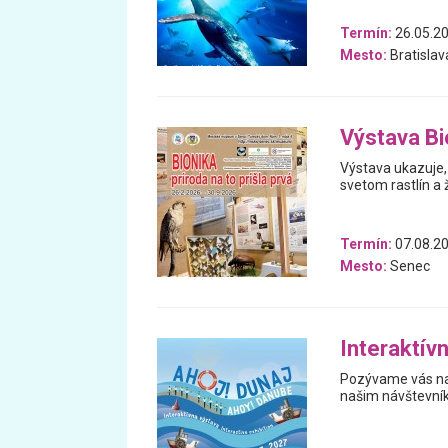
Termín:
26.05.20
Mesto:
Bratislav
Výstava Bio
Výstava ukazuje, 
svetom rastlín a 
Termín:
07.08.20
Mesto:
Senec
Interaktív
Pozývame vás na 
našim návštevní