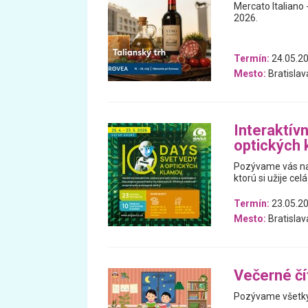
Mercato Italiano -
2026.
Termín:
24.05.20
Mesto:
Bratislav
Interaktív
optických
Pozývame vás na 
ktorú si užije celá
Termín:
23.05.20
Mesto:
Bratislav
Večerné čí
Pozývame všetky 