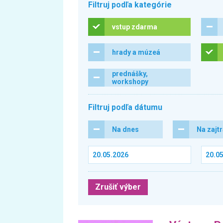
Filtruj podľa kategórie
vstup zdarma
hrady a múzeá
prednášky,
workshopy
Filtruj podľa dátumu
Na dnes
Na zajt
Zrušiť výber