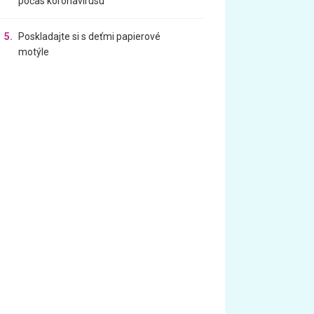
počas koronavírusu
5.
Poskladajte si s deťmi papierové
motýle