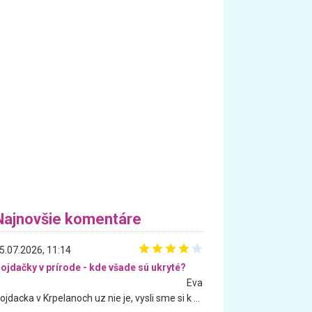
Najnovšie komentáre
5.07.2026, 11:14
ojdačky v prírode - kde všade sú ukryté?
Eva
Hojdacka v Krpelanoch uz nie je, vysli sme si k nej vcera, ale, zial, uz je znicena. Ak sem planujete cestu len kvoli hojdacke, mozete si ju usetrit. Krasny vyhlad je tu vsak aj bez hojdacky :-)