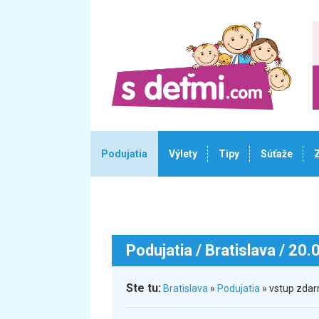
Podujatia
Výlety
Tipy
Súťaže
Podujatia
/ Bratislava / 20
Ste tu:
Bratislava
»
Podujatia
» vstup zdar