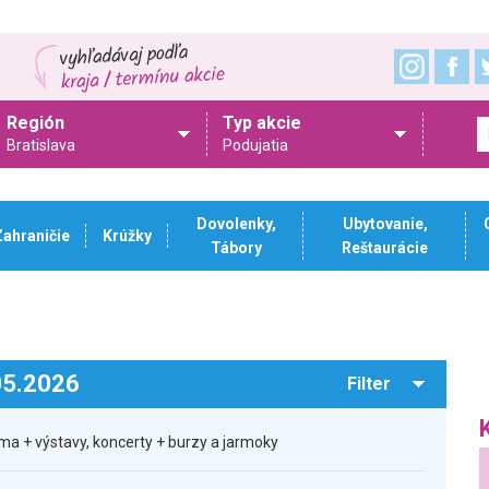
Región
Typ akcie
Bratislava
Podujatia
Dovolenky,
Ubytovanie,
Zahraničie
Krúžky
Tábory
Reštaurácie
.05.2026
Filter
ma + výstavy, koncerty + burzy a jarmoky