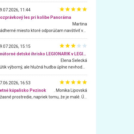
9.07.2026, 11:44
ozprávkový les pri kolibe Panoráma
Martina
Nádherné miesto ktoré odporúčam navštíviť všetkými desiatimi, pre rodiny s deťmi, dôchodcom... Proste a jednoducho ozaj rozprávkový les.. určite ešte prídeme. Odniesli sme si na pamiatku krásne tričká,
9.07.2026, 15:15
Vnútorné detské ihrisko LEGIONARIK v LEGIA Fitness
Elena Selecká
Kútik výborný, ale hlučná hudba úplne nevhodná pre deti. Na moju žiadosť o aspoň sušenie nereagovali.
7.06.2026, 16:53
etné kúpalisko Pezinok
. Monika Lipovská
Úžasné prostredie, napriek tomu, že je malé. Úžasná atmosféra. Voda fantastická a nádherná. Ľudí je pomerne veľa, ale su mili a ohľaduplní. Je veľmi zaujímavé sledovať, ako dokážu spolu športovať cudzí ľudia a bez ohľadu na vek. Vládne tu pohoda. Vnuka neviem dostať z vody. Ďakujem za krásny deň . Urcite sa sem vrátim. Jediný problém je s parkovaním, ale aj ten sa mi podarilo vyriešiť. Monika Bratislava