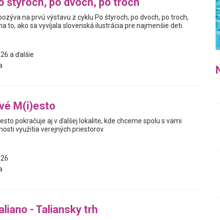
o štyroch, po dvoch, po troch
pozýva na prvú výstavu z cyklu Po štyroch, po dvoch, po troch,
a to, ako sa vyvíjala slovenská ilustrácia pre najmenšie deti.
26 a ďalšie
a
vé M(i)esto
esto pokračuje aj v ďalšej lokalite, kde chceme spolu s vami
sti využitia verejných priestorov.
026
a
liano - Taliansky trh