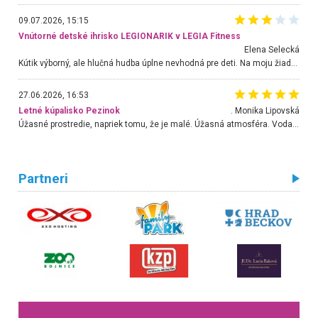
09.07.2026, 15:15
Vnútorné detské ihrisko LEGIONARIK v LEGIA Fitness
Elena Selecká
Kútik výborný, ale hlučná hudba úplne nevhodná pre deti. Na moju žiadosť o aspoň sušenie nereagovali.
27.06.2026, 16:53
Letné kúpalisko Pezinok
. Monika Lipovská
Úžasné prostredie, napriek tomu, že je malé. Úžasná atmosféra. Voda fantastická a nádherná. Ľudí je pomerne veľa, ale su mili a ohľaduplní. Je veľmi zaujímavé sledovať, ako dokážu spolu športovať cudzí ľudia a bez ohľadu na vek. Vládne tu pohoda. Vnuka neviem dostať z vody. Ďakujem za krásny deň . Urcite sa sem vrátim. Jediný problém je s parkovaním, ale aj ten sa mi podarilo vyriešiť. Monika Bratislava
Partneri