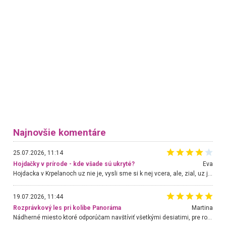
Najnovšie komentáre
25.07.2026, 11:14
Hojdačky v prírode - kde všade sú ukryté?
Eva
Hojdacka v Krpelanoch uz nie je, vysli sme si k nej vcera, ale, zial, uz je znicena. Ak sem planujete cestu len kvoli hojdacke, mozete si ju usetrit. Krasny vyhlad je tu vsak aj bez hojdacky :-)
19.07.2026, 11:44
Rozprávkový les pri kolibe Panoráma
Martina
Nádherné miesto ktoré odporúčam navštíviť všetkými desiatimi, pre rodiny s deťmi, dôchodcom... Proste a jednoducho ozaj rozprávkový les.. určite ešte prídeme. Odniesli sme si na pamiatku krásne tričká,