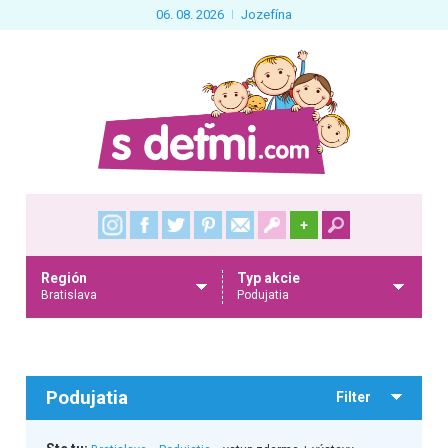
06. 08. 2026
Jozefína
+
Región
Typ akcie
Bratislava
Podujatia
Podujatia
Filter