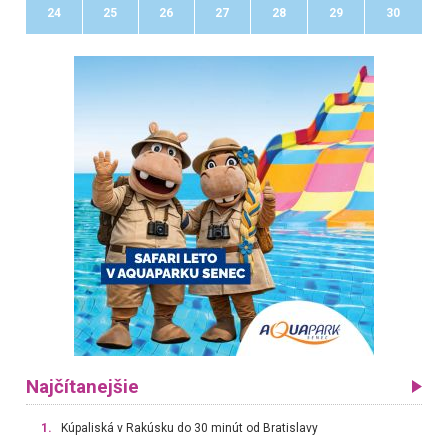
24
25
26
27
28
29
30
Najčítanejšie
1.
Kúpaliská v Rakúsku do 30 minút od Bratislavy