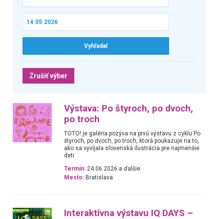
Zrušiť výber
Výstava: Po štyroch, po dvoch,
po troch
TOTO! je galéria pozýva na prvú výstavu z cyklu Po
štyroch, po dvoch, po troch, ktorá poukazuje na to,
ako sa vyvíjala slovenská ilustrácia pre najmenšie
deti.
Termín:
24.06.2026 a ďalšie
Mesto:
Bratislava
Interaktívna výstavu IQ DAYS –