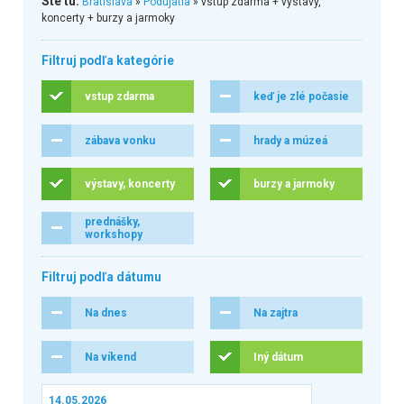
Ste tu:
Bratislava
»
Podujatia
» vstup zdarma + výstavy,
koncerty + burzy a jarmoky
Filtruj podľa kategórie
vstup zdarma
keď je zlé počasie
zábava vonku
hrady a múzeá
výstavy, koncerty
burzy a jarmoky
prednášky,
workshopy
Filtruj podľa dátumu
Na dnes
Na zajtra
Na víkend
Iný dátum