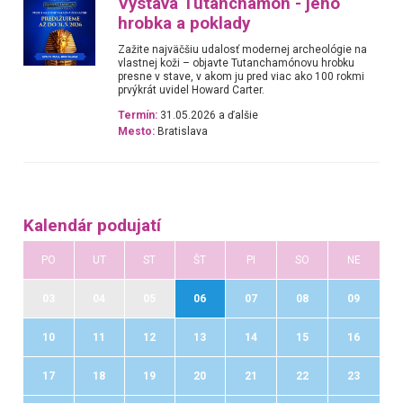
Výstava Tutanchamon - jeho
hrobka a poklady
Zažite najväčšiu udalosť modernej archeológie na
vlastnej koži – objavte Tutanchamónovu hrobku
presne v stave, v akom ju pred viac ako 100 rokmi
prvýkrát uvidel Howard Carter.
Termín:
31.05.2026 a ďalšie
Mesto:
Bratislava
Kalendár podujatí
PO
UT
ST
ŠT
PI
SO
NE
03
04
05
06
07
08
09
10
11
12
13
14
15
16
17
18
19
20
21
22
23