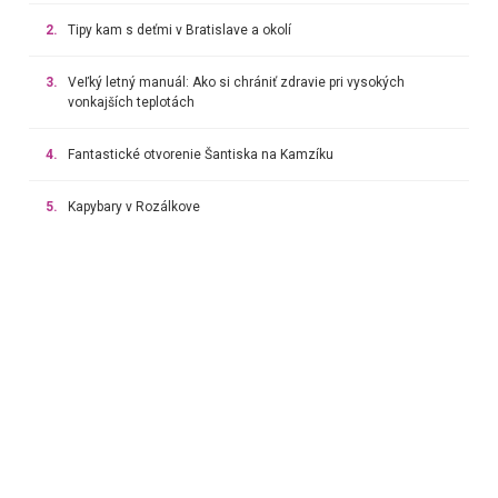
2.
Tipy kam s deťmi v Bratislave a okolí
3.
Veľký letný manuál: Ako si chrániť zdravie pri vysokých
vonkajších teplotách
4.
Fantastické otvorenie Šantiska na Kamzíku
5.
Kapybary v Rozálkove