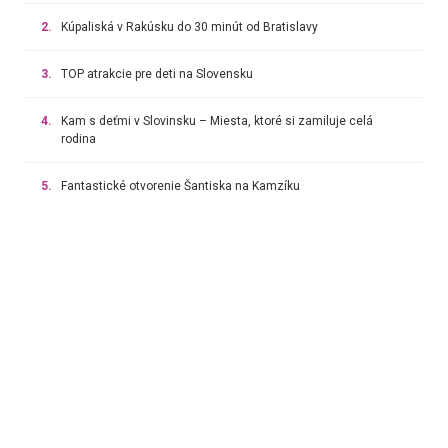
2.
Kúpaliská v Rakúsku do 30 minút od Bratislavy
3.
TOP atrakcie pre deti na Slovensku
4.
Kam s deťmi v Slovinsku – Miesta, ktoré si zamiluje celá
rodina
5.
Fantastické otvorenie Šantiska na Kamzíku