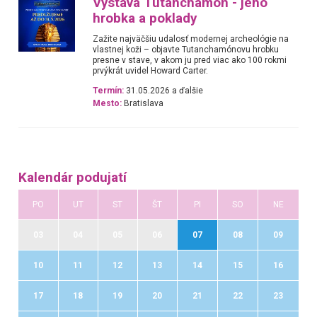
Výstava Tutanchamon - jeho
hrobka a poklady
Zažite najväčšiu udalosť modernej archeológie na
vlastnej koži – objavte Tutanchamónovu hrobku
presne v stave, v akom ju pred viac ako 100 rokmi
prvýkrát uvidel Howard Carter.
Termín:
31.05.2026 a ďalšie
Mesto:
Bratislava
Kalendár podujatí
PO
UT
ST
ŠT
PI
SO
NE
03
04
05
06
07
08
09
10
11
12
13
14
15
16
17
18
19
20
21
22
23