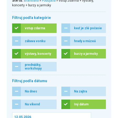
Ste tu:
Bratislava
»
Podujatia
» vstup zdarma + výstavy,
koncerty + burzy a jarmoky
Filtruj podľa kategórie
vstup zdarma
keď je zlé počasie
zábava vonku
hrady a múzeá
výstavy, koncerty
burzy a jarmoky
prednášky,
workshopy
Filtruj podľa dátumu
Na dnes
Na zajtra
Na víkend
Iný dátum