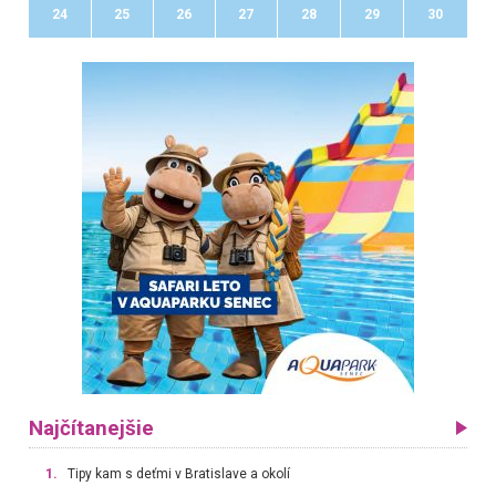
24
25
26
27
28
29
30
Najčítanejšie
1.
Tipy kam s deťmi v Bratislave a okolí