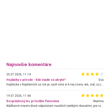
Najnovšie komentáre
25.07.2026, 11:14
Hojdačky v prírode - kde všade sú ukryté?
Eva
Hojdacka v Krpelanoch uz nie je, vysli sme si k nej vcera, ale, zial, uz je znicena. Ak sem planujete cestu len kvoli hojdacke, mozete si ju usetrit. Krasny vyhlad je tu vsak aj bez hojdacky :-)
19.07.2026, 11:44
Rozprávkový les pri kolibe Panoráma
Martina
Nádherné miesto ktoré odporúčam navštíviť všetkými desiatimi, pre rodiny s deťmi, dôchodcom... Proste a jednoducho ozaj rozprávkový les.. určite ešte prídeme. Odniesli sme si na pamiatku krásne tričká,