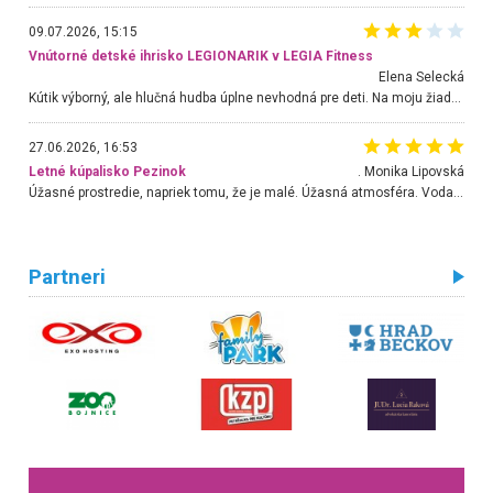
09.07.2026, 15:15
Vnútorné detské ihrisko LEGIONARIK v LEGIA Fitness
Elena Selecká
Kútik výborný, ale hlučná hudba úplne nevhodná pre deti. Na moju žiadosť o aspoň sušenie nereagovali.
27.06.2026, 16:53
Letné kúpalisko Pezinok
. Monika Lipovská
Úžasné prostredie, napriek tomu, že je malé. Úžasná atmosféra. Voda fantastická a nádherná. Ľudí je pomerne veľa, ale su mili a ohľaduplní. Je veľmi zaujímavé sledovať, ako dokážu spolu športovať cudzí ľudia a bez ohľadu na vek. Vládne tu pohoda. Vnuka neviem dostať z vody. Ďakujem za krásny deň . Urcite sa sem vrátim. Jediný problém je s parkovaním, ale aj ten sa mi podarilo vyriešiť. Monika Bratislava
Partneri