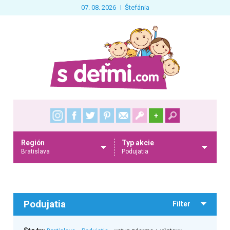
07. 08. 2026
Štefánia
+
Región
Typ akcie
Bratislava
Podujatia
Podujatia
Filter