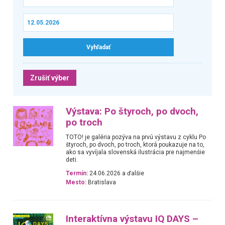
Zrušiť výber
Výstava: Po štyroch, po dvoch,
po troch
TOTO! je galéria pozýva na prvú výstavu z cyklu Po
štyroch, po dvoch, po troch, ktorá poukazuje na to,
ako sa vyvíjala slovenská ilustrácia pre najmenšie
deti.
Termín:
24.06.2026 a ďalšie
Mesto:
Bratislava
Interaktívna výstavu IQ DAYS –