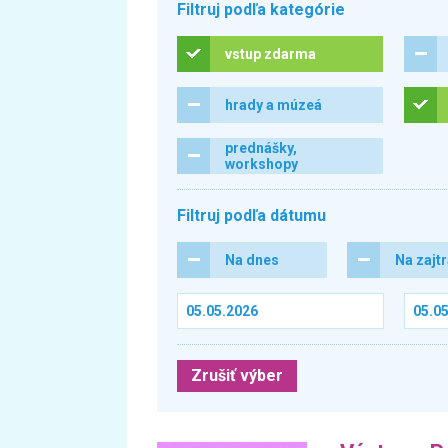
Filtruj podľa kategórie
vstup zdarma
hrady a múzeá
prednášky,
workshopy
Filtruj podľa dátumu
Na dnes
Na zajt
Zrušiť výber