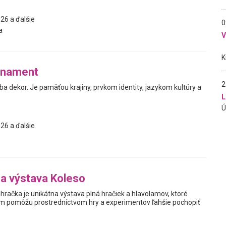
26 a ďalšie
0
a
rnament
2
ba dekor. Je pamäťou krajiny, prvkom identity, jazykom kultúry a
L
26 a ďalšie
na výstava Koleso
hračka je unikátna výstava plná hračiek a hlavolamov, ktoré
m pomôžu prostredníctvom hry a experimentov ľahšie pochopiť