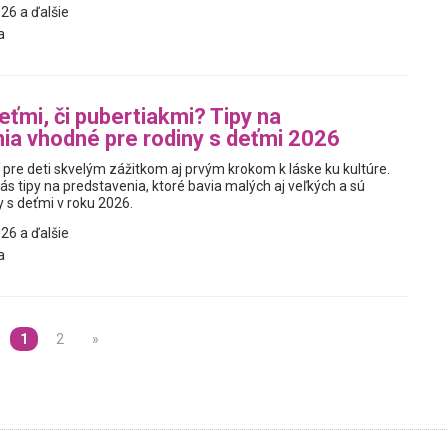
26 a ďalšie
a
eťmi, či pubertiakmi? Tipy na
ia vhodné pre rodiny s deťmi 2026
 pre deti skvelým zážitkom aj prvým krokom k láske ku kultúre.
ás tipy na predstavenia, ktoré bavia malých aj veľkých a sú
y s deťmi v roku 2026.
26 a ďalšie
a
1
2
»