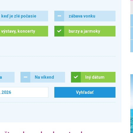
keď je zlé počasie
zábava vonku
výstavy, koncerty
burzy a jarmoky
ra
Na víkend
Iný dátum