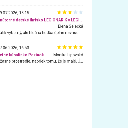
9.07.2026, 15:15
Vnútorné detské ihrisko LEGIONARIK v LEGIA Fitness
Elena Selecká
Kútik výborný, ale hlučná hudba úplne nevhodná pre deti. Na moju žiadosť o aspoň sušenie nereagovali.
7.06.2026, 16:53
etné kúpalisko Pezinok
. Monika Lipovská
Úžasné prostredie, napriek tomu, že je malé. Úžasná atmosféra. Voda fantastická a nádherná. Ľudí je pomerne veľa, ale su mili a ohľaduplní. Je veľmi zaujímavé sledovať, ako dokážu spolu športovať cudzí ľudia a bez ohľadu na vek. Vládne tu pohoda. Vnuka neviem dostať z vody. Ďakujem za krásny deň . Urcite sa sem vrátim. Jediný problém je s parkovaním, ale aj ten sa mi podarilo vyriešiť. Monika Bratislava