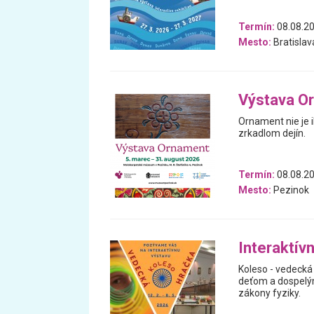
Termín:
08.08.20
Mesto:
Bratislav
Výstava O
Ornament nie je i
zrkadlom dejín.
Termín:
08.08.20
Mesto:
Pezinok
Interaktív
Koleso - vedecká 
deťom a dospelý
zákony fyziky.