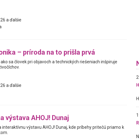
26 a ďalšie
a
nika – príroda na to prišla prvá
ako sa človek pri objavoch a technických riešeniach inšpiruje
živočíchov.
2
H
26 a ďalšie
1
na výstava AHOJ! Dunaj
R
interaktívnu výstavu AHOJ! Dunaj, kde príbehy pritečú priamo k
kom.