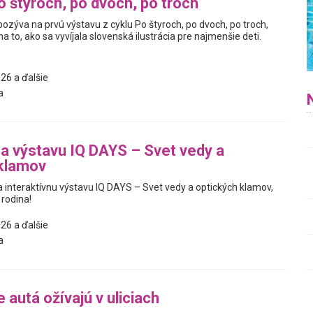
o štyroch, po dvoch, po troch
pozýva na prvú výstavu z cyklu Po štyroch, po dvoch, po troch,
a to, ako sa vyvíjala slovenská ilustrácia pre najmenšie deti.
26 a ďalšie
a
na výstavu IQ DAYS – Svet vedy a
 klamov
interaktívnu výstavu IQ DAYS – Svet vedy a optických klamov,
 rodina!
26 a ďalšie
a
 autá ožívajú v uliciach