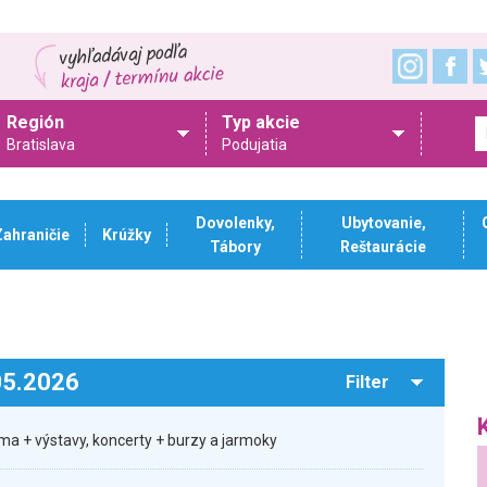
Región
Typ akcie
Bratislava
Podujatia
Dovolenky,
Ubytovanie,
Zahraničie
Krúžky
Tábory
Reštaurácie
.05.2026
Filter
ma + výstavy, koncerty + burzy a jarmoky