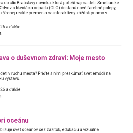
 do ulíc Bratislavy novinka, ktorá poteší najmä deti. Smetiarske
 Odvoz a likvidácia odpadu (OLO) dostanú nové farebné polepy,
zšírenej realite premenia na interaktívny zážitok priamo v
26 a ďalšie
a
ava o duševnom zdraví: Moje mesto
 deti v ruchu mesta? Príďte s nimi preskúmať svet emócií na
kú výstavu.
26 a ďalšie
a
ri oceánu
ibližuje svet oceánov cez zážitok, edukáciu a vizuálne