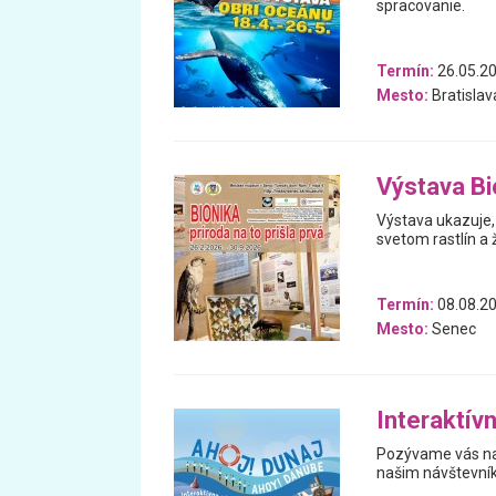
spracovanie.
Termín:
26.05.20
Mesto:
Bratislav
Výstava Bio
Výstava ukazuje, 
svetom rastlín a 
Termín:
08.08.20
Mesto:
Senec
Interaktív
Pozývame vás na 
našim návštevní