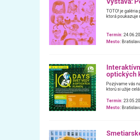
Výstava: P
TOTO! je galéria 
ktorá poukazuje n
Termín:
24.06.20
Mesto:
Bratislav
Interaktív
optických
Pozývame vás na 
ktorú si užije celá
Termín:
23.05.20
Mesto:
Bratislav
Smetiarske