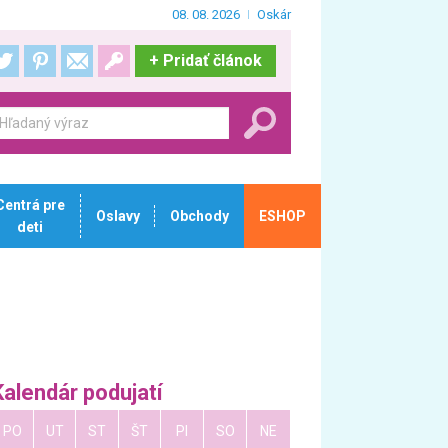
08. 08. 2026
Oskár
+
Pridať článok
Centrá pre
Oslavy
Obchody
ESHOP
deti
Kalendár podujatí
PO
UT
ST
ŠT
PI
SO
NE