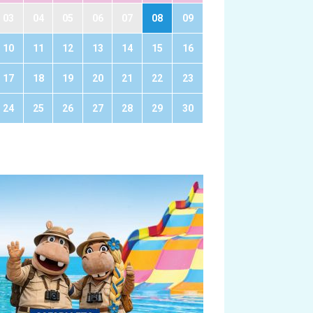
03
04
05
06
07
08
09
10
11
12
13
14
15
16
17
18
19
20
21
22
23
24
25
26
27
28
29
30