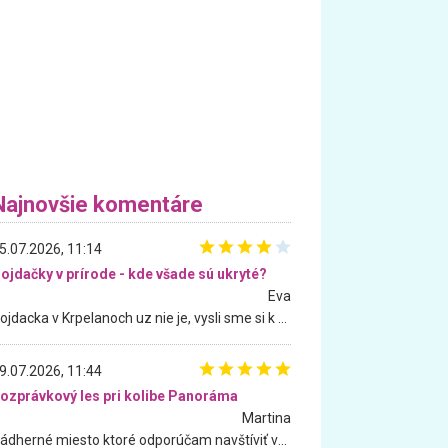
Najnovšie komentáre
5.07.2026, 11:14
ojdačky v prírode - kde všade sú ukryté?
Eva
Hojdacka v Krpelanoch uz nie je, vysli sme si k nej vcera, ale, zial, uz je znicena. Ak sem planujete cestu len kvoli hojdacke, mozete si ju usetrit. Krasny vyhlad je tu vsak aj bez hojdacky :-)
9.07.2026, 11:44
ozprávkový les pri kolibe Panoráma
Martina
Nádherné miesto ktoré odporúčam navštíviť všetkými desiatimi, pre rodiny s deťmi, dôchodcom... Proste a jednoducho ozaj rozprávkový les.. určite ešte prídeme. Odniesli sme si na pamiatku krásne tričká,