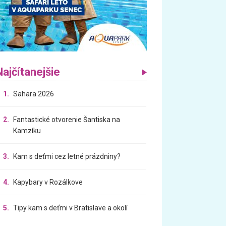
Najčítanejšie
1.
Sahara 2026
2.
Fantastické otvorenie Šantiska na
Kamzíku
3.
Kam s deťmi cez letné prázdniny?
4.
Kapybary v Rozálkove
5.
Tipy kam s deťmi v Bratislave a okolí