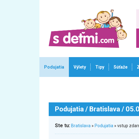
Podujatia
Výlety
Tipy
Súťaže
Podujatia
/ Bratislava / 05
Ste tu:
Bratislava
»
Podujatia
» vstup zdar