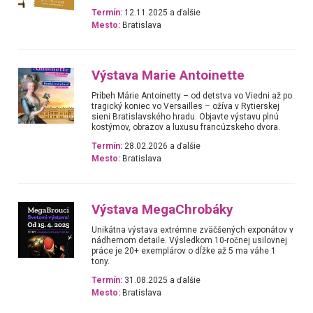
Termín:
12.11.2025 a ďalšie
Mesto:
Bratislava
Výstava Marie Antoinette
Príbeh Márie Antoinetty – od detstva vo Viedni až po
tragický koniec vo Versailles – ožíva v Rytierskej
sieni Bratislavského hradu. Objavte výstavu plnú
kostýmov, obrazov a luxusu francúzskeho dvora.
Termín:
28.02.2026 a ďalšie
Mesto:
Bratislava
Výstava MegaChrobáky
Unikátna výstava extrémne zväčšených exponátov v
nádhernom detaile. Výsledkom 10-ročnej usilovnej
práce je 20+ exemplárov o dĺžke až 5 ma váhe 1
tony.
Termín:
31.08.2025 a ďalšie
Mesto:
Bratislava