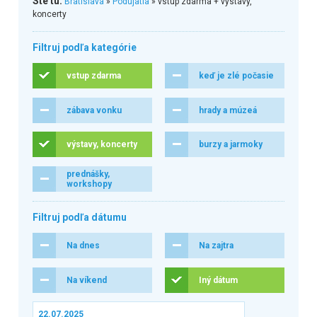
Ste tu:
Bratislava
»
Podujatia
» vstup zdarma + výstavy,
koncerty
Filtruj podľa kategórie
vstup zdarma
keď je zlé počasie
zábava vonku
hrady a múzeá
výstavy, koncerty
burzy a jarmoky
prednášky,
workshopy
Filtruj podľa dátumu
Na dnes
Na zajtra
Na víkend
Iný dátum