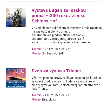
Výstava Eugen za maskou
princa – 300 rokov zámku
Schloss Hof
Vo veľkolepom vidieckom barokovom areáli Rakúska
na vás čaká nielen stretnutie
s históriou, ale predovšetkým rozsiahle
priestranstvo v očarujúcej prírode, ktoré
svojimi možnosťami vyhovie každej generácii.
Termín:
02.11.2025 a ďalšie
Mesto:
Schloss Hof (AT)
Svetová výstava Titanic
Výstava prináša stovky reálnych exponátov, ktoré bol
vylovené zo dna oceánu. Budete sa môcť prejsť
skutočnými kajutami, salónikmi aj časťou strojovne
lode Titanic.
Termín:
24.08.2025 a ďalšie
Mesto:
Bratislava