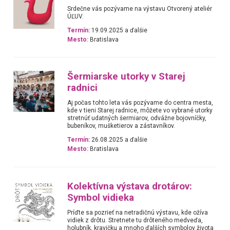
Srdečne vás pozývame na výstavu Otvorený ateliér
ÚĽUV.
Termín:
19.09.2025 a ďalšie
Mesto:
Bratislava
Šermiarske utorky v Starej
radnici
Aj počas tohto leta vás pozývame do centra mesta,
kde v tieni Starej radnice, môžete vo vybrané utorky
stretnúť udatných šermiarov, odvážne bojovníčky,
bubeníkov, mušketierov a zástavníkov.
Termín:
26.08.2025 a ďalšie
Mesto:
Bratislava
Kolektívna výstava drotárov:
Symbol vidieka
Príďte sa pozrieť na netradičnú výstavu, kde ožíva
vidiek z drôtu. Stretnete tu drôteného medveďa,
holubník, kravičku a mnoho ďalších symbolov života