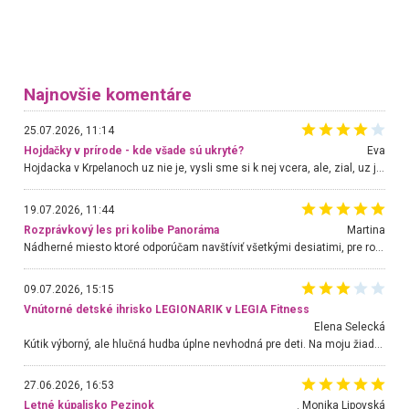
Najnovšie komentáre
25.07.2026, 11:14
Hojdačky v prírode - kde všade sú ukryté?
Eva
Hojdacka v Krpelanoch uz nie je, vysli sme si k nej vcera, ale, zial, uz je znicena. Ak sem planujete cestu len kvoli hojdacke, mozete si ju usetrit. Krasny vyhlad je tu vsak aj bez hojdacky :-)
19.07.2026, 11:44
Rozprávkový les pri kolibe Panoráma
Martina
Nádherné miesto ktoré odporúčam navštíviť všetkými desiatimi, pre rodiny s deťmi, dôchodcom... Proste a jednoducho ozaj rozprávkový les.. určite ešte prídeme. Odniesli sme si na pamiatku krásne tričká,
09.07.2026, 15:15
Vnútorné detské ihrisko LEGIONARIK v LEGIA Fitness
Elena Selecká
Kútik výborný, ale hlučná hudba úplne nevhodná pre deti. Na moju žiadosť o aspoň sušenie nereagovali.
27.06.2026, 16:53
Letné kúpalisko Pezinok
. Monika Lipovská