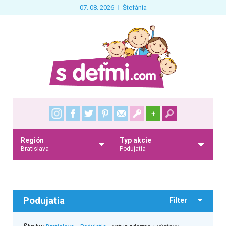
07. 08. 2026
Štefánia
+
Región
Typ akcie
Bratislava
Podujatia
Podujatia
Filter