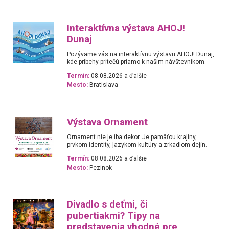
Interaktívna výstava AHOJ!
Dunaj
Pozývame vás na interaktívnu výstavu AHOJ! Dunaj,
kde príbehy pritečú priamo k našim návštevníkom.
Termín:
08.08.2026 a ďalšie
Mesto:
Bratislava
Výstava Ornament
Ornament nie je iba dekor. Je pamäťou krajiny,
prvkom identity, jazykom kultúry a zrkadlom dejín.
Termín:
08.08.2026 a ďalšie
Mesto:
Pezinok
Divadlo s deťmi, či
pubertiakmi? Tipy na
predstavenia vhodné pre