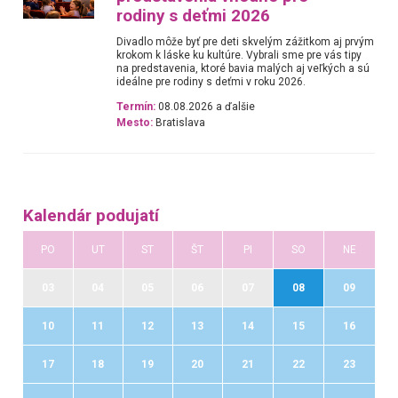
rodiny s deťmi 2026
Divadlo môže byť pre deti skvelým zážitkom aj prvým
krokom k láske ku kultúre. Vybrali sme pre vás tipy
na predstavenia, ktoré bavia malých aj veľkých a sú
ideálne pre rodiny s deťmi v roku 2026.
Termín:
08.08.2026 a ďalšie
Mesto:
Bratislava
Kalendár podujatí
PO
UT
ST
ŠT
PI
SO
NE
03
04
05
06
07
08
09
10
11
12
13
14
15
16
17
18
19
20
21
22
23