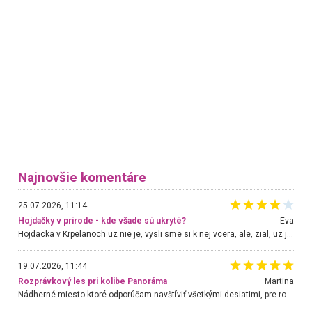
Najnovšie komentáre
25.07.2026, 11:14
Hojdačky v prírode - kde všade sú ukryté?
Eva
Hojdacka v Krpelanoch uz nie je, vysli sme si k nej vcera, ale, zial, uz je znicena. Ak sem planujete cestu len kvoli hojdacke, mozete si ju usetrit. Krasny vyhlad je tu vsak aj bez hojdacky :-)
19.07.2026, 11:44
Rozprávkový les pri kolibe Panoráma
Martina
Nádherné miesto ktoré odporúčam navštíviť všetkými desiatimi, pre rodiny s deťmi, dôchodcom... Proste a jednoducho ozaj rozprávkový les.. určite ešte prídeme. Odniesli sme si na pamiatku krásne tričká,