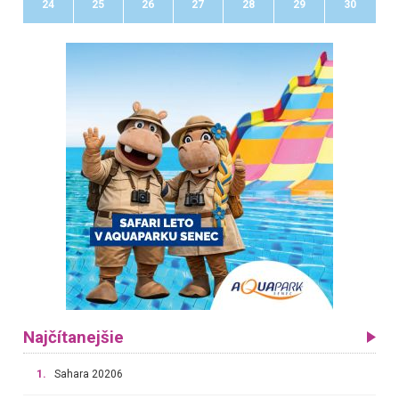
24
25
26
27
28
29
30
Najčítanejšie
1.
Sahara 20206