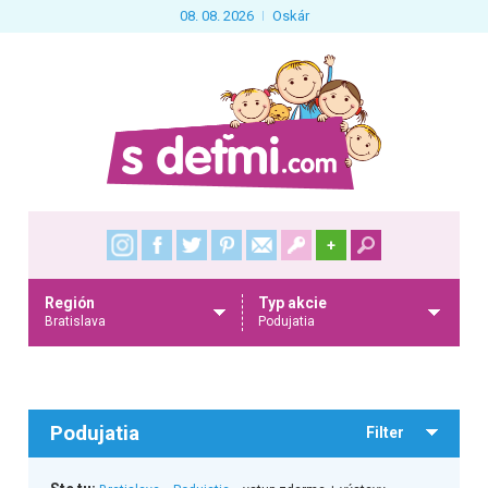
08. 08. 2026
Oskár
+
Región
Typ akcie
Bratislava
Podujatia
Podujatia
Filter