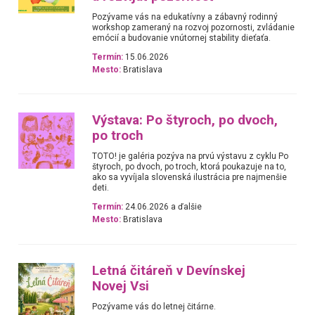
Pozývame vás na edukatívny a zábavný rodinný
workshop zameraný na rozvoj pozornosti, zvládanie
emócií a budovanie vnútornej stability dieťaťa.
Termín:
15.06.2026
Mesto:
Bratislava
Výstava: Po štyroch, po dvoch,
po troch
TOTO! je galéria pozýva na prvú výstavu z cyklu Po
štyroch, po dvoch, po troch, ktorá poukazuje na to,
ako sa vyvíjala slovenská ilustrácia pre najmenšie
deti.
Termín:
24.06.2026 a ďalšie
Mesto:
Bratislava
Letná čitáreň v Devínskej
Novej Vsi
Pozývame vás do letnej čitárne.