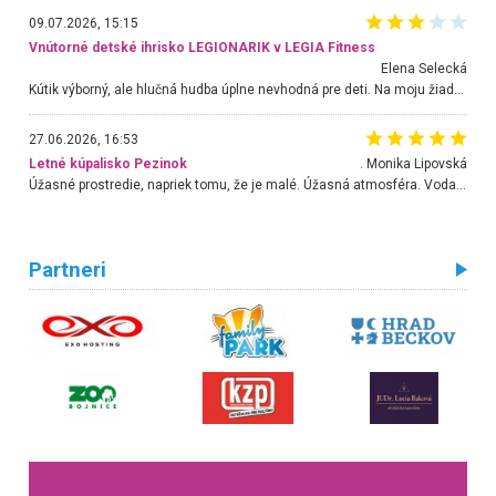
09.07.2026, 15:15
Vnútorné detské ihrisko LEGIONARIK v LEGIA Fitness
Elena Selecká
Kútik výborný, ale hlučná hudba úplne nevhodná pre deti. Na moju žiadosť o aspoň sušenie nereagovali.
27.06.2026, 16:53
Letné kúpalisko Pezinok
. Monika Lipovská
Úžasné prostredie, napriek tomu, že je malé. Úžasná atmosféra. Voda fantastická a nádherná. Ľudí je pomerne veľa, ale su mili a ohľaduplní. Je veľmi zaujímavé sledovať, ako dokážu spolu športovať cudzí ľudia a bez ohľadu na vek. Vládne tu pohoda. Vnuka neviem dostať z vody. Ďakujem za krásny deň . Urcite sa sem vrátim. Jediný problém je s parkovaním, ale aj ten sa mi podarilo vyriešiť. Monika Bratislava
Partneri