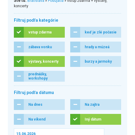
Ste tu:
Bratislava
»
Podujatia
» vstup zdarma + výstavy,
koncerty
Filtruj podľa kategórie
vstup zdarma
keď je zlé počasie
zábava vonku
hrady a múzeá
výstavy, koncerty
burzy a jarmoky
prednášky,
workshopy
Filtruj podľa dátumu
Na dnes
Na zajtra
Na víkend
Iný dátum