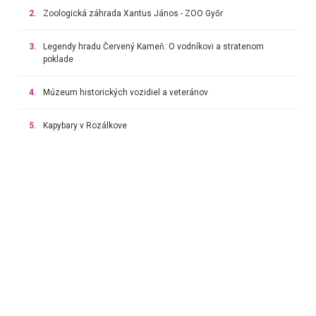
2.
Zoologická záhrada Xantus János - ZOO Győr
3.
Legendy hradu Červený Kameň: O vodníkovi a stratenom
poklade
4.
Múzeum historických vozidiel a veteránov
5.
Kapybary v Rozálkove