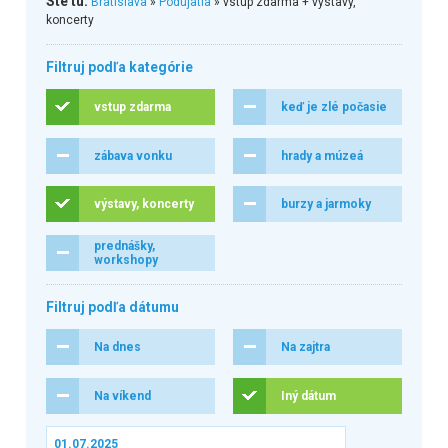
Ste tu:
Bratislava
»
Podujatia
» vstup zdarma + výstavy,
koncerty
Filtruj podľa kategórie
vstup zdarma
keď je zlé počasie
zábava vonku
hrady a múzeá
výstavy, koncerty
burzy a jarmoky
prednášky,
workshopy
Filtruj podľa dátumu
Na dnes
Na zajtra
Na víkend
Iný dátum