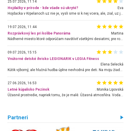
25.07.2026, 11:14
Hojdačky v prírode - kde všade sú ukryté?
Eva
Hojdacka v Krpelanoch uz nie je, vysli sme si k nej vcera, ale, zial, uz je znicena. Ak sem planujete cestu len kvoli hojdacke, mozete si ju usetrit. Krasny vyhlad je tu vsak aj bez hojdacky :-)
19.07.2026, 11:44
Rozprávkový les pri kolibe Panoráma
Martina
Nádherné miesto ktoré odporúčam navštíviť všetkými desiatimi, pre rodiny s deťmi, dôchodcom... Proste a jednoducho ozaj rozprávkový les.. určite ešte prídeme. Odniesli sme si na pamiatku krásne tričká,
09.07.2026, 15:15
Vnútorné detské ihrisko LEGIONARIK v LEGIA Fitness
Elena Selecká
Kútik výborný, ale hlučná hudba úplne nevhodná pre deti. Na moju žiadosť o aspoň sušenie nereagovali.
27.06.2026, 16:53
Letné kúpalisko Pezinok
. Monika Lipovská
Úžasné prostredie, napriek tomu, že je malé. Úžasná atmosféra. Voda fantastická a nádherná. Ľudí je pomerne veľa, ale su mili a ohľaduplní. Je veľmi zaujímavé sledovať, ako dokážu spolu športovať cudzí ľudia a bez ohľadu na vek. Vládne tu pohoda. Vnuka neviem dostať z vody. Ďakujem za krásny deň . Urcite sa sem vrátim. Jediný problém je s parkovaním, ale aj ten sa mi podarilo vyriešiť. Monika Bratislava
Partneri