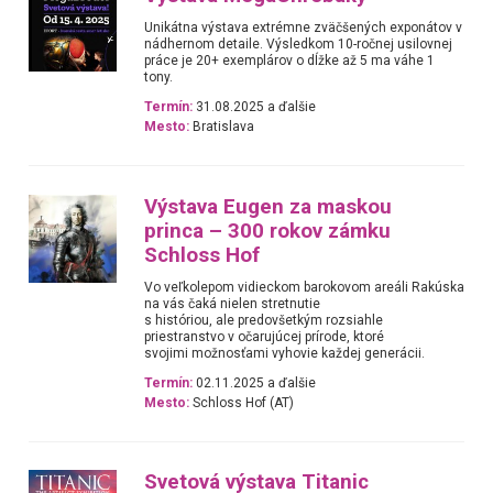
Unikátna výstava extrémne zväčšených exponátov v
nádhernom detaile. Výsledkom 10-ročnej usilovnej
práce je 20+ exemplárov o dĺžke až 5 ma váhe 1
tony.
Termín:
31.08.2025 a ďalšie
Mesto:
Bratislava
Výstava Eugen za maskou
princa – 300 rokov zámku
Schloss Hof
Vo veľkolepom vidieckom barokovom areáli Rakúska
na vás čaká nielen stretnutie
s históriou, ale predovšetkým rozsiahle
priestranstvo v očarujúcej prírode, ktoré
svojimi možnosťami vyhovie každej generácii.
Termín:
02.11.2025 a ďalšie
Mesto:
Schloss Hof (AT)
Svetová výstava Titanic