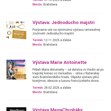
Termín:
31.10.2025 a ďalšie
Mesto:
Bratislava
Výstava: Jednoducho majstri
Pozývame vás na výnimočnú výstavu remeselnej
zručnosti Jednoducho majstri.
Termín:
12.11.2025 a ďalšie
Mesto:
Bratislava
Výstava Marie Antoinette
Príbeh Márie Antoinetty – od detstva vo Viedni až po
tragický koniec vo Versailles – ožíva v Rytierskej
sieni Bratislavského hradu. Objavte výstavu plnú
kostýmov, obrazov a luxusu francúzskeho dvora.
Termín:
28.02.2026 a ďalšie
Mesto:
Bratislava
Výstava MegaChrobáky