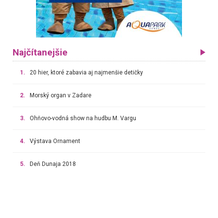
Najčítanejšie
1.
20 hier, ktoré zabavia aj najmenšie detičky
2.
Morský organ v Zadare
3.
Ohňovo-vodná show na hudbu M. Vargu
4.
Výstava Ornament
5.
Deň Dunaja 2018