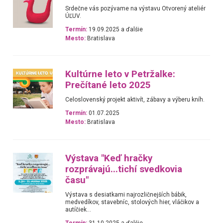
Srdečne vás pozývame na výstavu Otvorený ateliér
ÚĽUV.
Termín:
19.09.2025 a ďalšie
Mesto:
Bratislava
Kultúrne leto v Petržalke:
Prečítané leto 2025
Celoslovenský projekt aktivít, zábavy a výberu kníh.
Termín:
01.07.2025
Mesto:
Bratislava
Výstava "Keď hračky
rozprávajú...tichí svedkovia
času"
Výstava s desiatkami najrozličnejších bábik,
medvedíkov, stavebníc, stolových hier, vláčikov a
autíčiek...