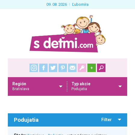
09. 08. 2026
Ľubomíra
+
Región
Typ akcie
Bratislava
Podujatia
Podujatia
Filter