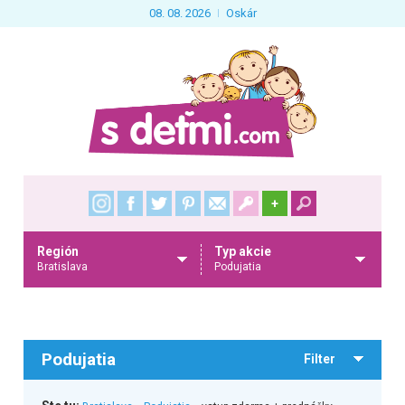
08. 08. 2026
Oskár
+
Región
Typ akcie
Bratislava
Podujatia
Podujatia
Filter