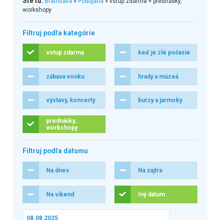
Ste tu:
Bratislava
»
Podujatia
» vstup zdarma + prednášky,
workshopy
Filtruj podľa kategórie
vstup zdarma
keď je zlé počasie
zábava vonku
hrady a múzeá
výstavy, koncerty
burzy a jarmoky
prednášky,
workshopy
Filtruj podľa dátumu
Na dnes
Na zajtra
Na víkend
Iný dátum