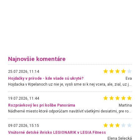
Najnovšie komentáre
25.07.2026, 11:14
Hojdačky v prírode - kde všade sú ukryté?
Eva
Hojdacka v Krpelanoch uz nie je, vysli sme si k nej vcera, ale, zial, uz je znicena. Ak sem planujete cestu len kvoli hojdacke, mozete si ju usetrit. Krasny vyhlad je tu vsak aj bez hojdacky :-)
19.07.2026, 11:44
Rozprávkový les pri kolibe Panoráma
Martina
Nádherné miesto ktoré odporúčam navštíviť všetkými desiatimi, pre rodiny s deťmi, dôchodcom... Proste a jednoducho ozaj rozprávkový les.. určite ešte prídeme. Odniesli sme si na pamiatku krásne tričká,
09.07.2026, 15:15
Vnútorné detské ihrisko LEGIONARIK v LEGIA Fitness
Elena Selecká