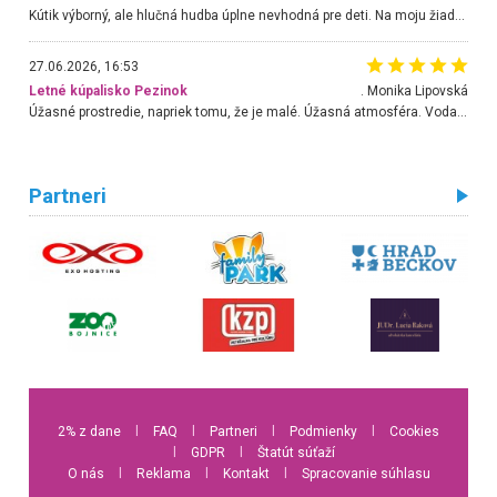
Kútik výborný, ale hlučná hudba úplne nevhodná pre deti. Na moju žiadosť o aspoň sušenie nereagovali.
27.06.2026, 16:53
Letné kúpalisko Pezinok
. Monika Lipovská
Úžasné prostredie, napriek tomu, že je malé. Úžasná atmosféra. Voda fantastická a nádherná. Ľudí je pomerne veľa, ale su mili a ohľaduplní. Je veľmi zaujímavé sledovať, ako dokážu spolu športovať cudzí ľudia a bez ohľadu na vek. Vládne tu pohoda. Vnuka neviem dostať z vody. Ďakujem za krásny deň . Urcite sa sem vrátim. Jediný problém je s parkovaním, ale aj ten sa mi podarilo vyriešiť. Monika Bratislava
Partneri
2% z dane
l
FAQ
l
Partneri
l
Podmienky
l
Cookies
l
GDPR
l
Štatút súťaží
O nás
l
Reklama
l
Kontakt
l
Spracovanie súhlasu