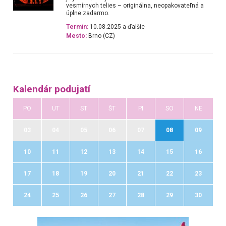
vesmírnych telies – originálna, neopakovateľná a
úplne zadarmo.
Termín:
10.08.2025 a ďalšie
Mesto:
Brno (CZ)
Kalendár podujatí
PO
UT
ST
ŠT
PI
SO
NE
03
04
05
06
07
08
09
10
11
12
13
14
15
16
17
18
19
20
21
22
23
24
25
26
27
28
29
30