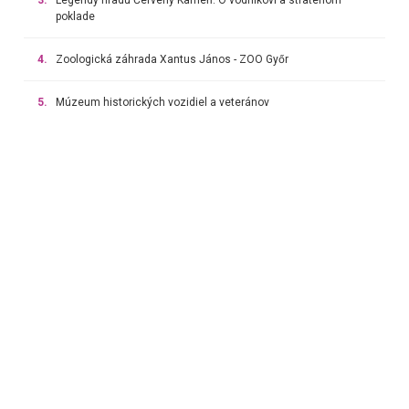
poklade
4.
Zoologická záhrada Xantus János - ZOO Győr
5.
Múzeum historických vozidiel a veteránov