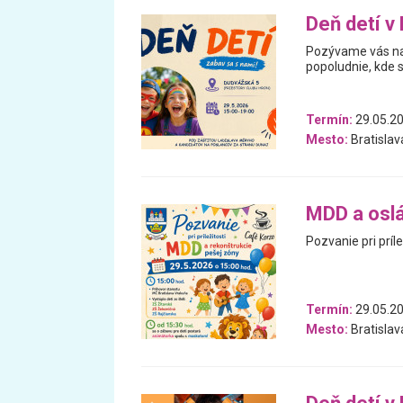
Deň detí v
Pozývame vás na 
popoludnie, kde sa
Termín:
29.05.2
Mesto:
Bratislav
MDD a oslá
Pozvanie pri príl
Termín:
29.05.2
Mesto:
Bratislav