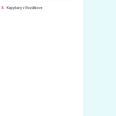
5.
Kapybary v Rozálkove