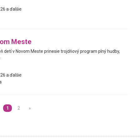
26 a ďalšie
vom Meste
 detí v Novom Meste prinesie trojdňový program plný hudby,
.
26 a ďalšie
a
1
2
»