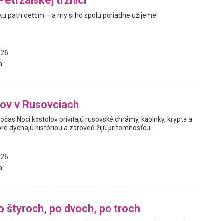
Petržalskej tržnici
oku patrí deťom – a my si ho spolu poriadne užijeme!
026
a
ov v Rusovciach
počas Noci kostolov privítajú rusovské chrámy, kaplnky, krypta a
oré dýchajú históriou a zároveň žijú prítomnosťou.
026
a
o štyroch, po dvoch, po troch