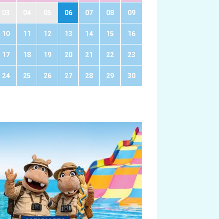
03
04
05
06
07
08
09
10
11
12
13
14
15
16
17
18
19
20
21
22
23
24
25
26
27
28
29
30