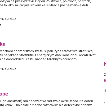
pozýva na prvú výstavu z cyklu Po štyroch, po dvoch, po troch,
a to, ako sa vyvíjala slovenská ilustrácia pre najmenšie deti.
26 a ďalšie
a
bka
v tichom podmorskom svete, si pán Ryba starostlivo stráži svoj
ak nečakané stretnutie s energickým dráčikom Pipou obráti život
sa na dobrodružnú cestu naprieč farebným oceánom.
26 a ďalšie
2
H
tope
Hugh Jackman) má nadovšetko rád svoje ovčie stádo. Na dobrú
1
ta knihy – no nejde o žiadne rozprávky, ale detektívne príbehy.