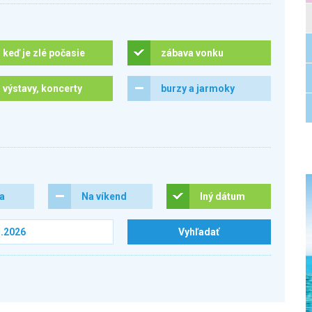
keď je zlé počasie
zábava vonku
výstavy, koncerty
burzy a jarmoky
ra
Na víkend
Iný dátum