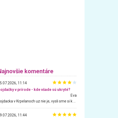
Najnovšie komentáre
5.07.2026, 11:14
ojdačky v prírode - kde všade sú ukryté?
Eva
Hojdacka v Krpelanoch uz nie je, vysli sme si k nej vcera, ale, zial, uz je znicena. Ak sem planujete cestu len kvoli hojdacke, mozete si ju usetrit. Krasny vyhlad je tu vsak aj bez hojdacky :-)
9.07.2026, 11:44