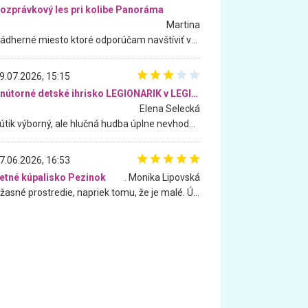
ozprávkový les pri kolibe Panoráma
Martina
Nádherné miesto ktoré odporúčam navštíviť všetkými desiatimi, pre rodiny s deťmi, dôchodcom... Proste a jednoducho ozaj rozprávkový les.. určite ešte prídeme. Odniesli sme si na pamiatku krásne tričká,
9.07.2026, 15:15
Vnútorné detské ihrisko LEGIONARIK v LEGIA Fitness
Elena Selecká
Kútik výborný, ale hlučná hudba úplne nevhodná pre deti. Na moju žiadosť o aspoň sušenie nereagovali.
7.06.2026, 16:53
etné kúpalisko Pezinok
. Monika Lipovská
Úžasné prostredie, napriek tomu, že je malé. Úžasná atmosféra. Voda fantastická a nádherná. Ľudí je pomerne veľa, ale su mili a ohľaduplní. Je veľmi zaujímavé sledovať, ako dokážu spolu športovať cudzí ľudia a bez ohľadu na vek. Vládne tu pohoda. Vnuka neviem dostať z vody. Ďakujem za krásny deň . Urcite sa sem vrátim. Jediný problém je s parkovaním, ale aj ten sa mi podarilo vyriešiť. Monika Bratislava