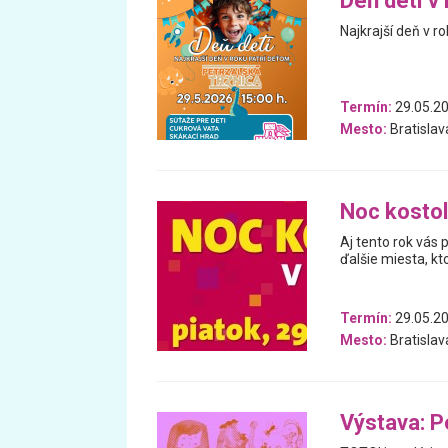
Deň detí v 
Najkrajší deň v r
Termín:
29.05.2
Mesto:
Bratislav
Noc kostol
Aj tento rok vás 
ďalšie miesta, kt
Termín:
29.05.2
Mesto:
Bratislav
Výstava: P