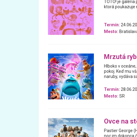
TOTO! je galéria 
ktorá poukazuje n
Termín:
24.06.20
Mesto:
Bratislav
Mrzutá ry
Hlboko v oceáne, 
pokoj. Keď mu vš
naruby, vydáva 
Termín:
28.06.20
Mesto:
SR
Ovce na s
Pastier George (
noc im dokonca čí