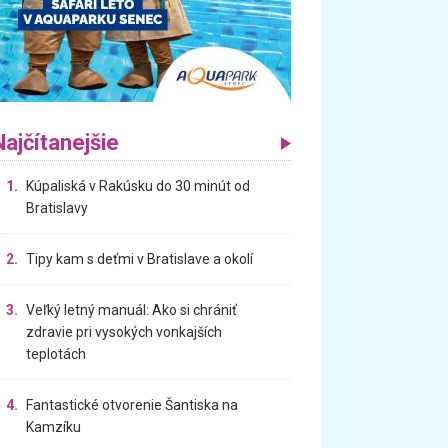
Najčítanejšie
1.
Kúpaliská v Rakúsku do 30 minút od
Bratislavy
2.
Tipy kam s deťmi v Bratislave a okolí
3.
Veľký letný manuál: Ako si chrániť
zdravie pri vysokých vonkajších
teplotách
4.
Fantastické otvorenie Šantiska na
Kamzíku