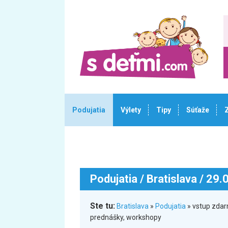
Podujatia
Výlety
Tipy
Súťaže
Podujatia
/ Bratislava / 29
Ste tu:
Bratislava
»
Podujatia
» vstup zdar
prednášky, workshopy