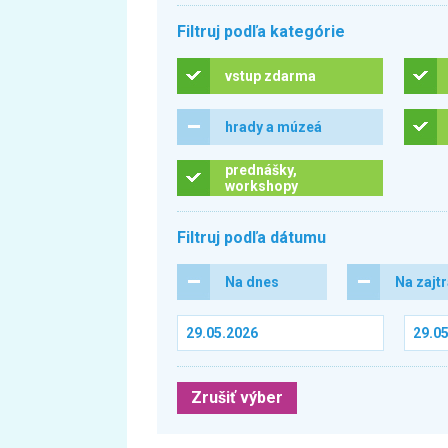
Filtruj podľa kategórie
vstup zdarma
hrady a múzeá
prednášky,
workshopy
Filtruj podľa dátumu
Na dnes
Na zajt
Zrušiť výber