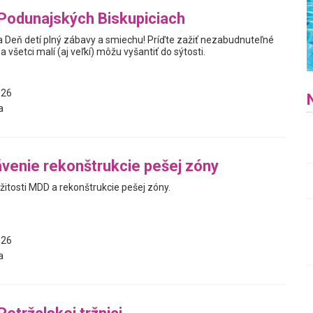
 Podunajských Biskupiciach
Deň detí plný zábavy a smiechu! Príďte zažiť nezabudnuteľné
 všetci malí (aj veľkí) môžu vyšantiť do sýtosti.
026
a
venie rekonštrukcie pešej zóny
ežitosti MDD a rekonštrukcie pešej zóny.
026
a