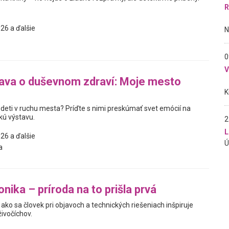
R
26 a ďalšie
0
ava o duševnom zdraví: Moje mesto
 deti v ruchu mesta? Príďte s nimi preskúmať svet emócií na
kú výstavu.
2
L
26 a ďalšie
a
nika – príroda na to prišla prvá
ako sa človek pri objavoch a technických riešeniach inšpiruje
živočíchov.