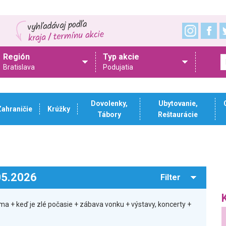
Región
Typ akcie
Bratislava
Podujatia
Dovolenky,
Ubytovanie,
Zahraničie
Krúžky
Tábory
Reštaurácie
.05.2026
Filter
ma + keď je zlé počasie + zábava vonku + výstavy, koncerty +