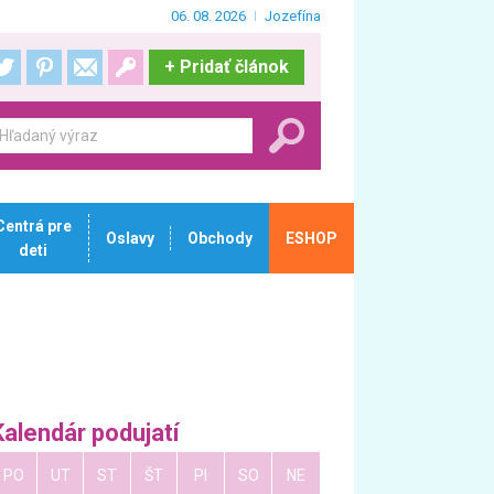
06. 08. 2026
Jozefína
+
Pridať článok
Centrá pre
Oslavy
Obchody
ESHOP
deti
Kalendár podujatí
PO
UT
ST
ŠT
PI
SO
NE