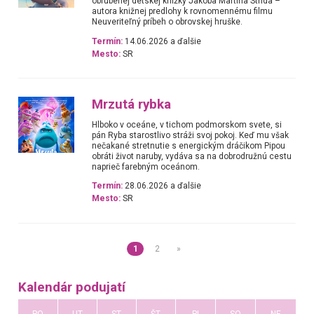
obľúbenej detskej knižky Jakoba Martina Strida –
autora knižnej predlohy k rovnomennému filmu
Neuveriteľný príbeh o obrovskej hruške.
Termín:
14.06.2026 a ďalšie
Mesto:
SR
Mrzutá rybka
Hlboko v oceáne, v tichom podmorskom svete, si
pán Ryba starostlivo stráži svoj pokoj. Keď mu však
nečakané stretnutie s energickým dráčikom Pipou
obráti život naruby, vydáva sa na dobrodružnú cestu
naprieč farebným oceánom.
Termín:
28.06.2026 a ďalšie
Mesto:
SR
1
2
»
Kalendár podujatí
PO
UT
ST
ŠT
PI
SO
NE