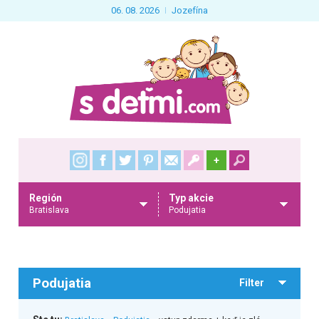
06. 08. 2026
Jozefína
+
Región
Typ akcie
Bratislava
Podujatia
Podujatia
Filter