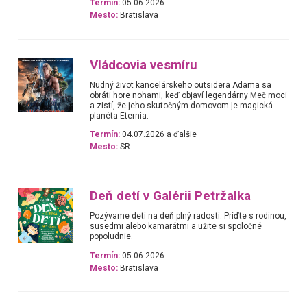
Termín:
05.06.2026
Mesto:
Bratislava
Vládcovia vesmíru
Nudný život kancelárskeho outsidera Adama sa
obráti hore nohami, keď objaví legendárny Meč moci
a zistí, že jeho skutočným domovom je magická
planéta Eternia.
Termín:
04.07.2026 a ďalšie
Mesto:
SR
Deň detí v Galérii Petržalka
Pozývame deti na deň plný radosti. Príďte s rodinou,
susedmi alebo kamarátmi a užite si spoločné
popoludnie.
Termín:
05.06.2026
Mesto:
Bratislava