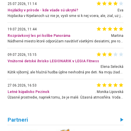
25.07.2026, 11:14
Hojdačky v prírode - kde všade sú ukryté?
Eva
Hojdacka v Krpelanoch uz nie je, vysli sme si k nej vcera, ale, zial, uz je znicena. Ak sem planujete cestu len kvoli hojdacke, mozete si ju usetrit. Krasny vyhlad je tu vsak aj bez hojdacky :-)
19.07.2026, 11:44
Rozprávkový les pri kolibe Panoráma
Martina
Nádherné miesto ktoré odporúčam navštíviť všetkými desiatimi, pre rodiny s deťmi, dôchodcom... Proste a jednoducho ozaj rozprávkový les.. určite ešte prídeme. Odniesli sme si na pamiatku krásne tričká,
09.07.2026, 15:15
Vnútorné detské ihrisko LEGIONARIK v LEGIA Fitness
Elena Selecká
Kútik výborný, ale hlučná hudba úplne nevhodná pre deti. Na moju žiadosť o aspoň sušenie nereagovali.
27.06.2026, 16:53
Letné kúpalisko Pezinok
. Monika Lipovská
Úžasné prostredie, napriek tomu, že je malé. Úžasná atmosféra. Voda fantastická a nádherná. Ľudí je pomerne veľa, ale su mili a ohľaduplní. Je veľmi zaujímavé sledovať, ako dokážu spolu športovať cudzí ľudia a bez ohľadu na vek. Vládne tu pohoda. Vnuka neviem dostať z vody. Ďakujem za krásny deň . Urcite sa sem vrátim. Jediný problém je s parkovaním, ale aj ten sa mi podarilo vyriešiť. Monika Bratislava
Partneri