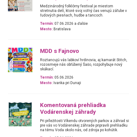
Medzinárodný folklórny festival je miestom
stretnutia detí, ktoré svoj voľný čas venujú záľube v
ľudových piesňach, hudbe a tancoch.
Termín:
07.06.2026 a ďalšie
Mesto:
Bratislava
MDD s Fajnovo
Roztancujú vás labkoví hrdinovia, aj kamarát Stitch,
rozosmeje nás obľúbený Šašo, rozpohybuje nový
skákací.
Termín:
05.06.2026
Mesto:
Ivanka pri Dunaji
Komentovaná prehliadka
Vodárenskej záhrady
Pri príležitosti Víkendu otvorených parkov a záhrad si
pre vás vo Vodárenskej záhrade pripravili prehliadku
na tému Voda okolo nás, od zdroja po kohútik.