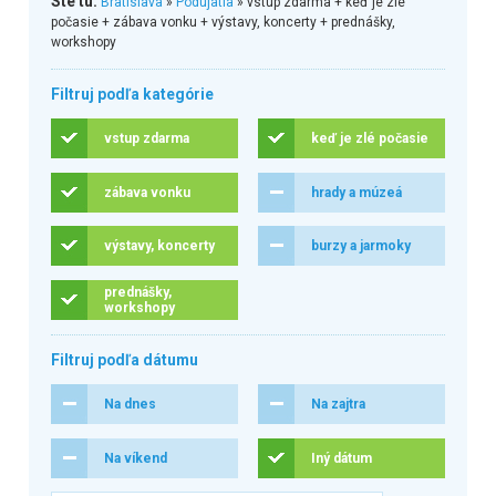
Ste tu:
Bratislava
»
Podujatia
» vstup zdarma + keď je zlé
počasie + zábava vonku + výstavy, koncerty + prednášky,
workshopy
Filtruj podľa kategórie
vstup zdarma
keď je zlé počasie
zábava vonku
hrady a múzeá
výstavy, koncerty
burzy a jarmoky
prednášky,
workshopy
Filtruj podľa dátumu
Na dnes
Na zajtra
Na víkend
Iný dátum