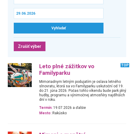
Zrušiť výber
Leto plné zážitkov vo
TOP
Familyparku
Mimoriadnym letným podujatím je oslava letného
slnovratu, ktorá sa vo Familyparku uskutoční od 19.
do 21. júna 2026. Počas tohto víkendu bude park plný
hudby, programu a výnimočnej atmosféry najdlhších
dní v roku.
Termín:
19.07.2026 a ďalšie
Mesto:
Rakúsko