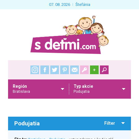
07. 08. 2026
Štefánia
+
Región
Typ akcie
Bratislava
Podujatia
Podujatia
Filter