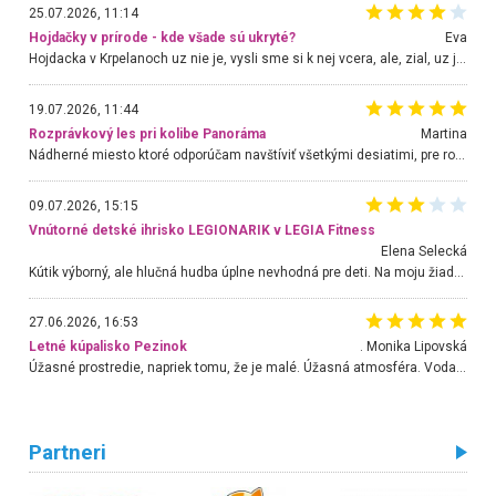
25.07.2026, 11:14
Hojdačky v prírode - kde všade sú ukryté?
Eva
Hojdacka v Krpelanoch uz nie je, vysli sme si k nej vcera, ale, zial, uz je znicena. Ak sem planujete cestu len kvoli hojdacke, mozete si ju usetrit. Krasny vyhlad je tu vsak aj bez hojdacky :-)
19.07.2026, 11:44
Rozprávkový les pri kolibe Panoráma
Martina
Nádherné miesto ktoré odporúčam navštíviť všetkými desiatimi, pre rodiny s deťmi, dôchodcom... Proste a jednoducho ozaj rozprávkový les.. určite ešte prídeme. Odniesli sme si na pamiatku krásne tričká,
09.07.2026, 15:15
Vnútorné detské ihrisko LEGIONARIK v LEGIA Fitness
Elena Selecká
Kútik výborný, ale hlučná hudba úplne nevhodná pre deti. Na moju žiadosť o aspoň sušenie nereagovali.
27.06.2026, 16:53
Letné kúpalisko Pezinok
. Monika Lipovská
Úžasné prostredie, napriek tomu, že je malé. Úžasná atmosféra. Voda fantastická a nádherná. Ľudí je pomerne veľa, ale su mili a ohľaduplní. Je veľmi zaujímavé sledovať, ako dokážu spolu športovať cudzí ľudia a bez ohľadu na vek. Vládne tu pohoda. Vnuka neviem dostať z vody. Ďakujem za krásny deň . Urcite sa sem vrátim. Jediný problém je s parkovaním, ale aj ten sa mi podarilo vyriešiť. Monika Bratislava
Partneri