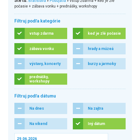
Ste tu:
Bratislava
»
Podujatia
» vstup zdarma + keď je zlé
počasie + zábava vonku + prednášky, workshopy
Filtruj podľa kategórie
vstup zdarma
keď je zlé počasie
zábava vonku
hrady a múzeá
výstavy, koncerty
burzy a jarmoky
prednášky,
workshopy
Filtruj podľa dátumu
Na dnes
Na zajtra
Na víkend
Iný dátum