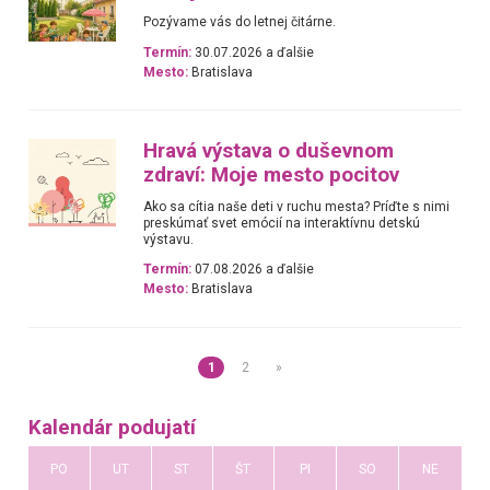
Pozývame vás do letnej čitárne.
Termín:
30.07.2026 a ďalšie
Mesto:
Bratislava
Hravá výstava o duševnom
zdraví: Moje mesto pocitov
Ako sa cítia naše deti v ruchu mesta? Príďte s nimi
preskúmať svet emócií na interaktívnu detskú
výstavu.
Termín:
07.08.2026 a ďalšie
Mesto:
Bratislava
1
2
»
Kalendár podujatí
PO
UT
ST
ŠT
PI
SO
NE