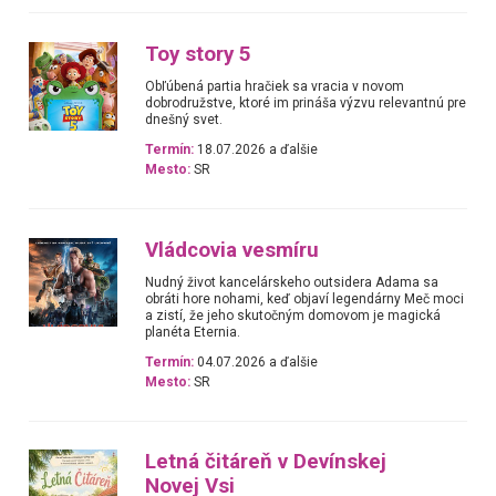
Toy story 5
Obľúbená partia hračiek sa vracia v novom
dobrodružstve, ktoré im prináša výzvu relevantnú pre
dnešný svet.
Termín:
18.07.2026 a ďalšie
Mesto:
SR
Vládcovia vesmíru
Nudný život kancelárskeho outsidera Adama sa
obráti hore nohami, keď objaví legendárny Meč moci
a zistí, že jeho skutočným domovom je magická
planéta Eternia.
Termín:
04.07.2026 a ďalšie
Mesto:
SR
Letná čitáreň v Devínskej
Novej Vsi