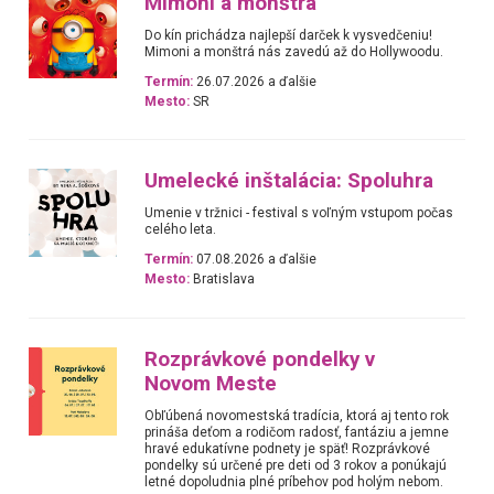
Mimoni a monštrá
Do kín prichádza najlepší darček k vysvedčeniu!
Mimoni a monštrá nás zavedú až do Hollywoodu.
Termín:
26.07.2026 a ďalšie
Mesto:
SR
Umelecké inštalácia: Spoluhra
Umenie v tržnici - festival s voľným vstupom počas
celého leta.
Termín:
07.08.2026 a ďalšie
Mesto:
Bratislava
Rozprávkové pondelky v
Novom Meste
Obľúbená novomestská tradícia, ktorá aj tento rok
prináša deťom a rodičom radosť, fantáziu a jemne
hravé edukatívne podnety je späť! Rozprávkové
pondelky sú určené pre deti od 3 rokov a ponúkajú
letné dopoludnia plné príbehov pod holým nebom.