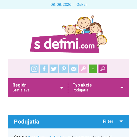
08. 08. 2026
Oskár
+
Región
Typ akcie
Bratislava
Podujatia
Podujatia
Filter