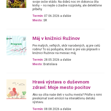
svoje ovčie stádo. Na dobrú noc im dokonca číta
knihy – no nejde o žiadne rozprávky, ale detektívne
príbehy.
Termín:
07.06.2026 a ďalšie
Mesto:
SR
Máj v knižnici Ružinov
Pre malých, veľkých, skôr narodených, aj pre celú
rodinu! To sú podujatia, ktoré si pre vás pripravili v
knižnici Ružinov na mesiac máj.
Termín:
28.05.2026 a ďalšie
Mesto:
Bratislava
Hravá výstava o duševnom
zdraví: Moje mesto pocitov
Ako sa cítia naše deti v ruchu mesta? Príďte s nimi
preskúmať svet emócií na interaktívnu detskú
výstavu.
Termín:
08.08.2026 a ďalšie