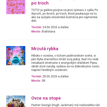
po troch
TOTO! je galéria pozýva na prvú výstavu z cyklu Po
štyroch, po dvoch, po troch, ktorá poukazuje na to,
ako sa vyvíjala slovenská ilustrácia pre najmenšie
deti.
Termín:
24.06.2026 a ďalšie
Mesto:
Bratislava
Mrzutá rybka
Hlboko v oceáne, v tichom podmorskom svete, si
pán Ryba starostlivo stráži svoj pokoj. Keď mu však
nečakané stretnutie s energickým dráčikom Pipou
obráti život naruby, vydáva sa na dobrodružnú cestu
naprieč farebným oceánom.
Termín:
28.06.2026 a ďalšie
Mesto:
SR
Ovce na stope
Pastier George (Hugh Jackman) má nadovšetko rád