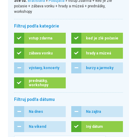
Ste tu:
Bratislava
»
Podujatia
» vstup zdarma + keď je zlé
počasie + zábava vonku + hrady a múzeá + prednášky,
workshopy
Filtruj podľa kategórie
vstup zdarma
keď je zlé počasie
zábava vonku
hrady a múzeá
výstavy, koncerty
burzy a jarmoky
prednášky,
workshopy
Filtruj podľa dátumu
Na dnes
Na zajtra
Na víkend
Iný dátum