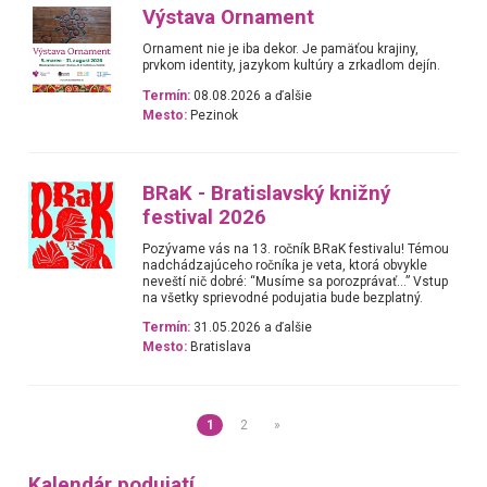
Výstava Ornament
Ornament nie je iba dekor. Je pamäťou krajiny,
prvkom identity, jazykom kultúry a zrkadlom dejín.
Termín:
08.08.2026 a ďalšie
Mesto:
Pezinok
BRaK - Bratislavský knižný
festival 2026
Pozývame vás na 13. ročník BRaK festivalu! Témou
nadchádzajúceho ročníka je veta, ktorá obvykle
neveští nič dobré: “Musíme sa porozprávať…” Vstup
na všetky sprievodné podujatia bude bezplatný.
Termín:
31.05.2026 a ďalšie
Mesto:
Bratislava
1
2
»
Kalendár podujatí