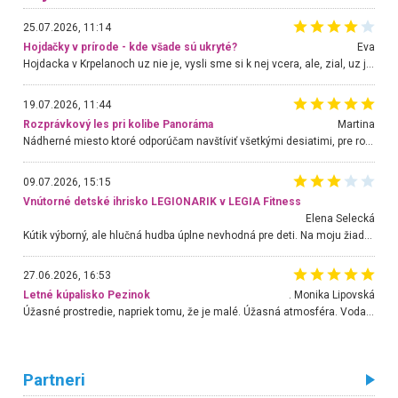
25.07.2026, 11:14
Hojdačky v prírode - kde všade sú ukryté?
Eva
Hojdacka v Krpelanoch uz nie je, vysli sme si k nej vcera, ale, zial, uz je znicena. Ak sem planujete cestu len kvoli hojdacke, mozete si ju usetrit. Krasny vyhlad je tu vsak aj bez hojdacky :-)
19.07.2026, 11:44
Rozprávkový les pri kolibe Panoráma
Martina
Nádherné miesto ktoré odporúčam navštíviť všetkými desiatimi, pre rodiny s deťmi, dôchodcom... Proste a jednoducho ozaj rozprávkový les.. určite ešte prídeme. Odniesli sme si na pamiatku krásne tričká,
09.07.2026, 15:15
Vnútorné detské ihrisko LEGIONARIK v LEGIA Fitness
Elena Selecká
Kútik výborný, ale hlučná hudba úplne nevhodná pre deti. Na moju žiadosť o aspoň sušenie nereagovali.
27.06.2026, 16:53
Letné kúpalisko Pezinok
. Monika Lipovská
Úžasné prostredie, napriek tomu, že je malé. Úžasná atmosféra. Voda fantastická a nádherná. Ľudí je pomerne veľa, ale su mili a ohľaduplní. Je veľmi zaujímavé sledovať, ako dokážu spolu športovať cudzí ľudia a bez ohľadu na vek. Vládne tu pohoda. Vnuka neviem dostať z vody. Ďakujem za krásny deň . Urcite sa sem vrátim. Jediný problém je s parkovaním, ale aj ten sa mi podarilo vyriešiť. Monika Bratislava
Partneri