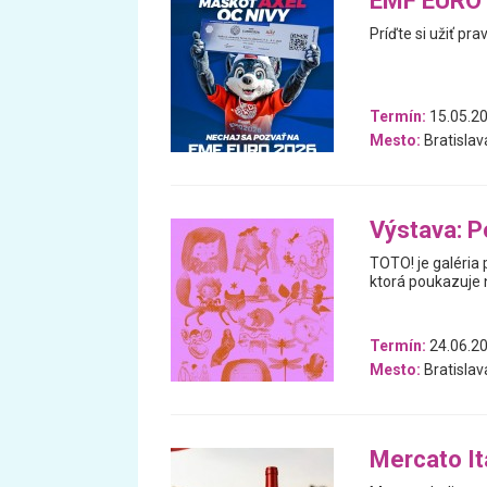
EMF EURO 
Príďte si užiť p
Termín:
15.05.2
Mesto:
Bratislav
Výstava: P
TOTO! je galéria 
ktorá poukazuje n
Termín:
24.06.20
Mesto:
Bratislav
Mercato Ita