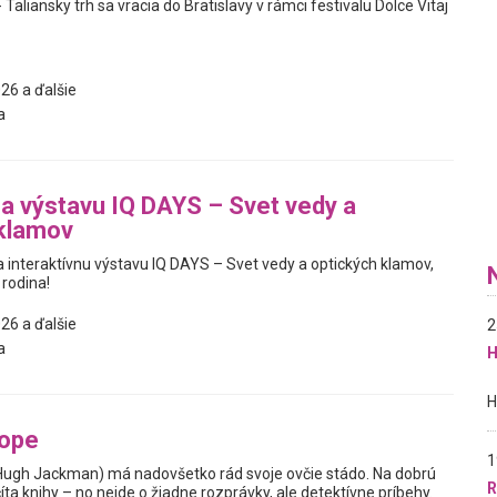
 Taliansky trh sa vracia do Bratislavy v rámci festivalu Dolce Vitaj
26 a ďalšie
a
na výstavu IQ DAYS – Svet vedy a
 klamov
interaktívnu výstavu IQ DAYS – Svet vedy a optických klamov,
 rodina!
26 a ďalšie
2
a
H
tope
1
Hugh Jackman) má nadovšetko rád svoje ovčie stádo. Na dobrú
R
ta knihy – no nejde o žiadne rozprávky, ale detektívne príbehy.