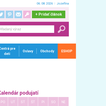
06. 08. 2026
Jozefína
+
Pridať článok
Centrá pre
Oslavy
Obchody
ESHOP
deti
Kalendár podujatí
PO
UT
ST
ŠT
PI
SO
NE