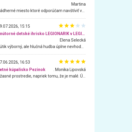
Martina
Nádherné miesto ktoré odporúčam navštíviť všetkými desiatimi, pre rodiny s deťmi, dôchodcom... Proste a jednoducho ozaj rozprávkový les.. určite ešte prídeme. Odniesli sme si na pamiatku krásne tričká,
9.07.2026, 15:15
Vnútorné detské ihrisko LEGIONARIK v LEGIA Fitness
Elena Selecká
Kútik výborný, ale hlučná hudba úplne nevhodná pre deti. Na moju žiadosť o aspoň sušenie nereagovali.
7.06.2026, 16:53
etné kúpalisko Pezinok
. Monika Lipovská
Úžasné prostredie, napriek tomu, že je malé. Úžasná atmosféra. Voda fantastická a nádherná. Ľudí je pomerne veľa, ale su mili a ohľaduplní. Je veľmi zaujímavé sledovať, ako dokážu spolu športovať cudzí ľudia a bez ohľadu na vek. Vládne tu pohoda. Vnuka neviem dostať z vody. Ďakujem za krásny deň . Urcite sa sem vrátim. Jediný problém je s parkovaním, ale aj ten sa mi podarilo vyriešiť. Monika Bratislava