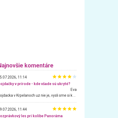
Najnovšie komentáre
5.07.2026, 11:14
ojdačky v prírode - kde všade sú ukryté?
Eva
Hojdacka v Krpelanoch uz nie je, vysli sme si k nej vcera, ale, zial, uz je znicena. Ak sem planujete cestu len kvoli hojdacke, mozete si ju usetrit. Krasny vyhlad je tu vsak aj bez hojdacky :-)
9.07.2026, 11:44
ozprávkový les pri kolibe Panoráma