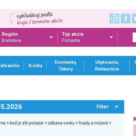
Región
Typ akcie
Bratislava
Podujatia
Dovolenky,
Ubytovanie,
Zahraničie
Krúžky
Tábory
Reštaurácie
.05.2026
Filter
ma + keď je zlé počasie + zábava vonku + hrady a múzeá +