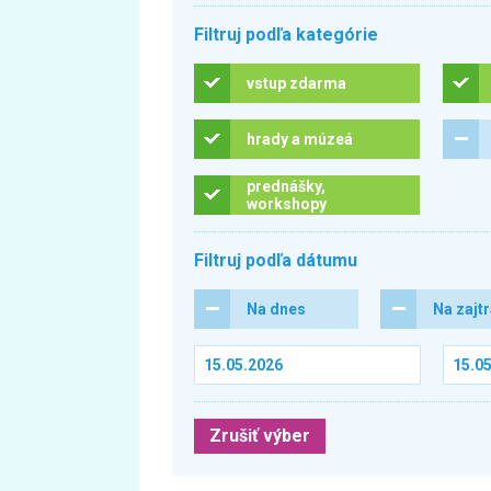
Filtruj podľa kategórie
vstup zdarma
hrady a múzeá
prednášky,
workshopy
Filtruj podľa dátumu
Na dnes
Na zajt
Zrušiť výber