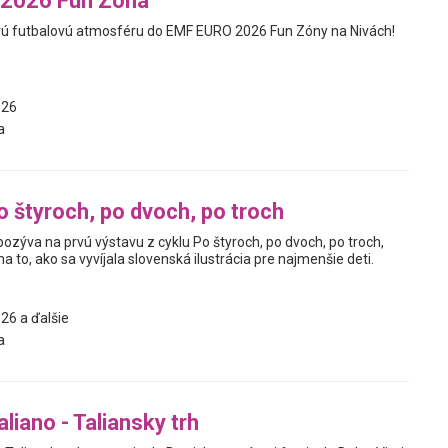
2026 Fun Zóna
ravú futbalovú atmosféru do EMF EURO 2026 Fun Zóny na Nivách!
026
a
o štyroch, po dvoch, po troch
pozýva na prvú výstavu z cyklu Po štyroch, po dvoch, po troch,
a to, ako sa vyvíjala slovenská ilustrácia pre najmenšie deti.
26 a ďalšie
a
liano - Taliansky trh