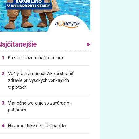
Najčítanejšie
1.
Krížom krážom našim telom
2.
Veľký letný manuál: Ako si chrániť
zdravie pri vysokých vonkajších
teplotách
3.
Vianočné tvorenie so zaváracím
pohárom
4.
Novomestské detské špacírky