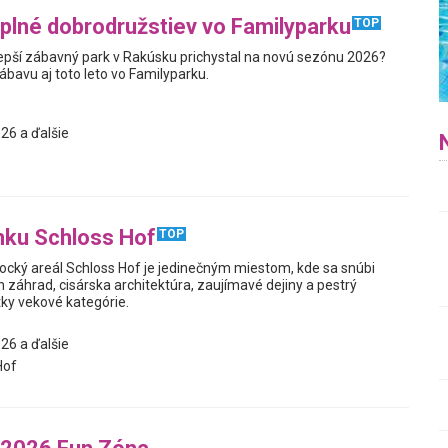
plné dobrodružstiev vo Familyparku
TOP
jlepší zábavný park v Rakúsku prichystal na novú sezónu 2026?
zábavu aj toto leto vo Familyparku.
26 a ďalšie
mku Schloss Hof
TOP
cký areál Schloss Hof je jedinečným miestom, kde sa snúbi
h záhrad, cisárska architektúra, zaujímavé dejiny a pestrý
ky vekové kategórie.
26 a ďalšie
Hof