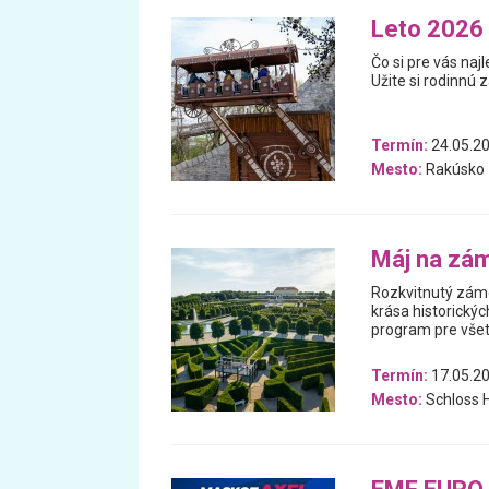
Leto 2026 
Čo si pre vás na
Užite si rodinnú 
Termín:
24.05.20
Mesto:
Rakúsko
Máj na zá
Rozkvitnutý zámo
krása historickýc
program pre všet
Termín:
17.05.20
Mesto:
Schloss 