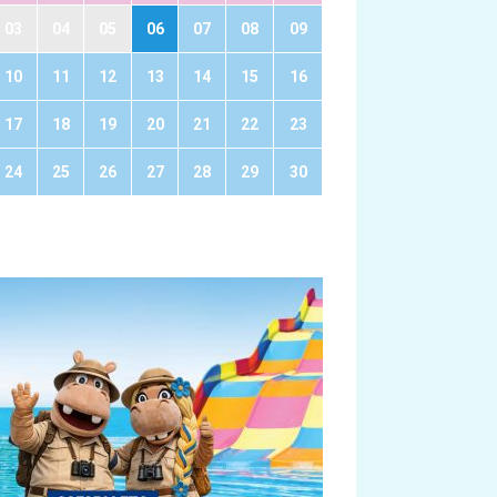
03
04
05
06
07
08
09
10
11
12
13
14
15
16
17
18
19
20
21
22
23
24
25
26
27
28
29
30