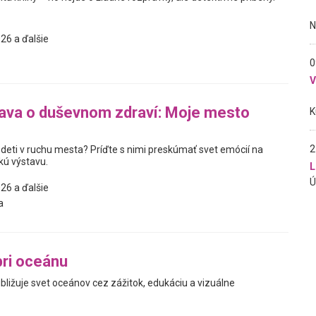
26 a ďalšie
0
ava o duševnom zdraví: Moje mesto
2
 deti v ruchu mesta? Príďte s nimi preskúmať svet emócií na
kú výstavu.
L
26 a ďalšie
a
ri oceánu
ibližuje svet oceánov cez zážitok, edukáciu a vizuálne