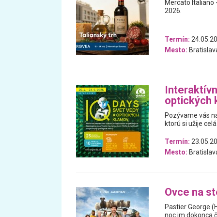
Mercato Italiano -
2026.
Termín:
24.05.20
Mesto:
Bratislav
Interaktív
optických
Pozývame vás na 
ktorú si užije celá
Termín:
23.05.20
Mesto:
Bratislav
Ovce na s
Pastier George (
noc im dokonca čí