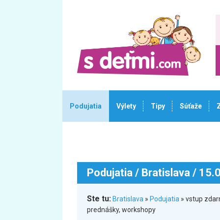
Podujatia
Výlety
Tipy
Súťaže
Podujatia
/ Bratislava / 15
Ste tu:
Bratislava
»
Podujatia
» vstup zdar
prednášky, workshopy