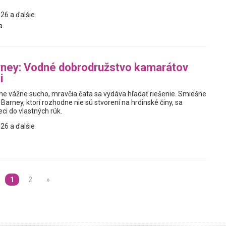
26 a ďalšie
a
rney: Vodné dobrodružstvo kamarátov
i
e vážne sucho, mravčia čata sa vydáva hľadať riešenie. Smiešne
 Barney, ktorí rozhodne nie sú stvorení na hrdinské činy, sa
ci do vlastných rúk.
26 a ďalšie
1
2
»