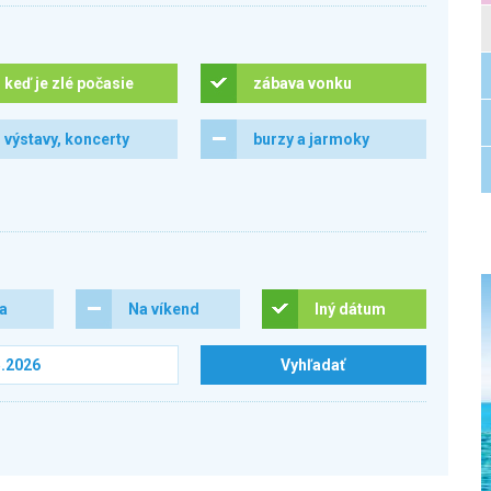
keď je zlé počasie
zábava vonku
výstavy, koncerty
burzy a jarmoky
ra
Na víkend
Iný dátum