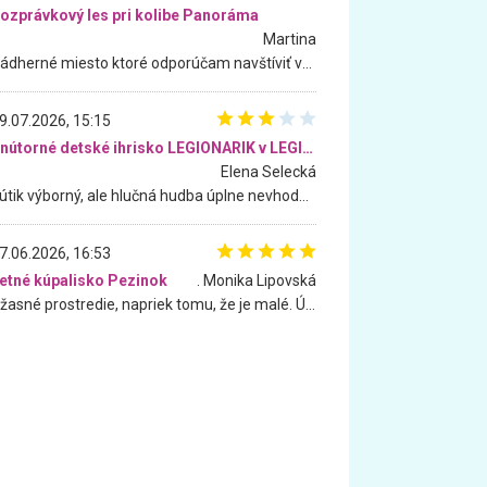
ozprávkový les pri kolibe Panoráma
Martina
Nádherné miesto ktoré odporúčam navštíviť všetkými desiatimi, pre rodiny s deťmi, dôchodcom... Proste a jednoducho ozaj rozprávkový les.. určite ešte prídeme. Odniesli sme si na pamiatku krásne tričká,
9.07.2026, 15:15
Vnútorné detské ihrisko LEGIONARIK v LEGIA Fitness
Elena Selecká
Kútik výborný, ale hlučná hudba úplne nevhodná pre deti. Na moju žiadosť o aspoň sušenie nereagovali.
7.06.2026, 16:53
etné kúpalisko Pezinok
. Monika Lipovská
Úžasné prostredie, napriek tomu, že je malé. Úžasná atmosféra. Voda fantastická a nádherná. Ľudí je pomerne veľa, ale su mili a ohľaduplní. Je veľmi zaujímavé sledovať, ako dokážu spolu športovať cudzí ľudia a bez ohľadu na vek. Vládne tu pohoda. Vnuka neviem dostať z vody. Ďakujem za krásny deň . Urcite sa sem vrátim. Jediný problém je s parkovaním, ale aj ten sa mi podarilo vyriešiť. Monika Bratislava