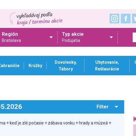
Región
Typ akcie
Bratislava
Podujatia
Dovolenky,
Ubytovanie,
Zahraničie
Krúžky
Tábory
Reštaurácie
.05.2026
Filter
ma + keď je zlé počasie + zábava vonku + hrady a múzeá +