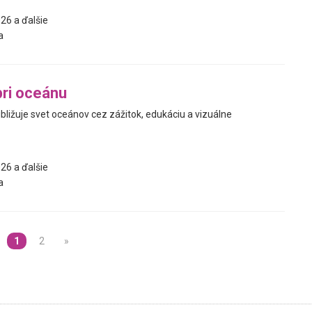
26 a ďalšie
a
ri oceánu
ibližuje svet oceánov cez zážitok, edukáciu a vizuálne
26 a ďalšie
a
1
2
»