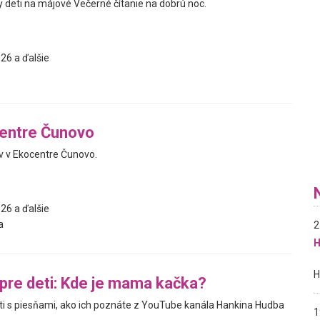
deti na májové Večerné čítanie na dobrú noc.
26 a ďalšie
centre Čunovo
v v Ekocentre Čunovo.
26 a ďalšie
a
2
H
 pre deti: Kde je mama kačka?
eti s piesňami, ako ich poznáte z YouTube kanála Hankina Hudba
1