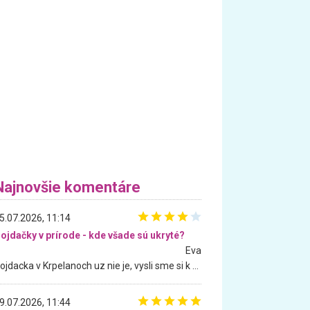
Najnovšie komentáre
5.07.2026, 11:14
ojdačky v prírode - kde všade sú ukryté?
Eva
Hojdacka v Krpelanoch uz nie je, vysli sme si k nej vcera, ale, zial, uz je znicena. Ak sem planujete cestu len kvoli hojdacke, mozete si ju usetrit. Krasny vyhlad je tu vsak aj bez hojdacky :-)
9.07.2026, 11:44