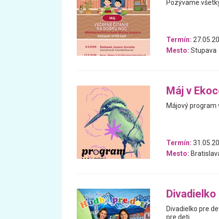
Pozývame všetky 
Termín:
27.05.20
Mesto:
Stupava
Máj v Eko
Májový program 
Termín:
31.05.20
Mesto:
Bratislav
Divadielko
Divadielko pre d
pre deti.