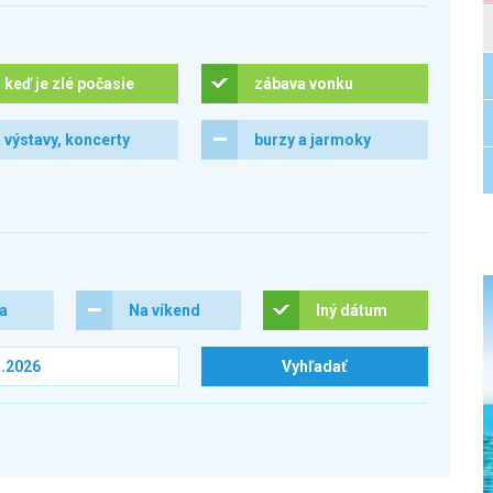
keď je zlé počasie
zábava vonku
výstavy, koncerty
burzy a jarmoky
ra
Na víkend
Iný dátum