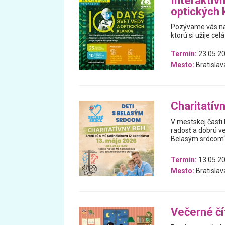
Interaktív
optických
Pozývame vás na 
ktorú si užije celá
Termín:
23.05.20
Mesto:
Bratislav
Charitatív
V mestskej časti 
radosť a dobrú ve
Belasým srdcom“,
Termín:
13.05.2
Mesto:
Bratislav
Večerné čí