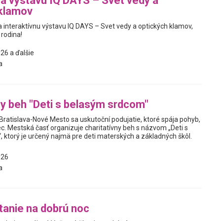
na výstavu IQ DAYS – Svet vedy a
 klamov
interaktívnu výstavu IQ DAYS – Svet vedy a optických klamov,
 rodina!
26 a ďalšie
a
ny beh "Deti s belasým srdcom"
Bratislava-Nové Mesto sa uskutoční podujatie, ktoré spája pohyb,
c. Mestská časť organizuje charitatívny beh s názvom „Deti s
 ktorý je určený najmä pre deti materských a základných škôl.
026
a
tanie na dobrú noc