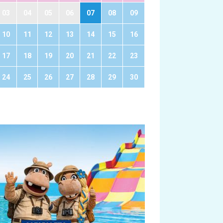
03
04
05
06
07
08
09
10
11
12
13
14
15
16
17
18
19
20
21
22
23
24
25
26
27
28
29
30