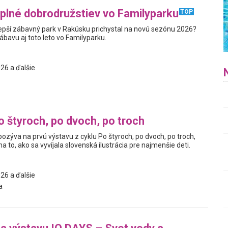
plné dobrodružstiev vo Familyparku
TOP
jlepší zábavný park v Rakúsku prichystal na novú sezónu 2026?
zábavu aj toto leto vo Familyparku.
26 a ďalšie
o štyroch, po dvoch, po troch
pozýva na prvú výstavu z cyklu Po štyroch, po dvoch, po troch,
a to, ako sa vyvíjala slovenská ilustrácia pre najmenšie deti.
26 a ďalšie
a