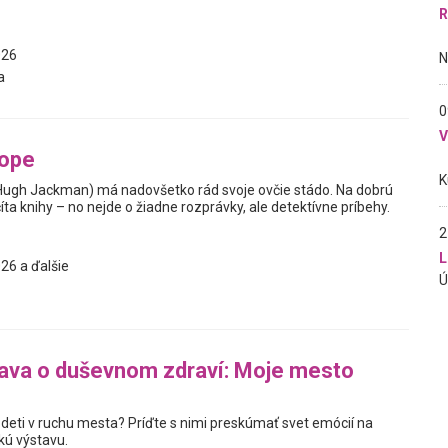
R
026
a
0
tope
Hugh Jackman) má nadovšetko rád svoje ovčie stádo. Na dobrú
ta knihy – no nejde o žiadne rozprávky, ale detektívne príbehy.
2
L
26 a ďalšie
ava o duševnom zdraví: Moje mesto
 deti v ruchu mesta? Príďte s nimi preskúmať svet emócií na
kú výstavu.