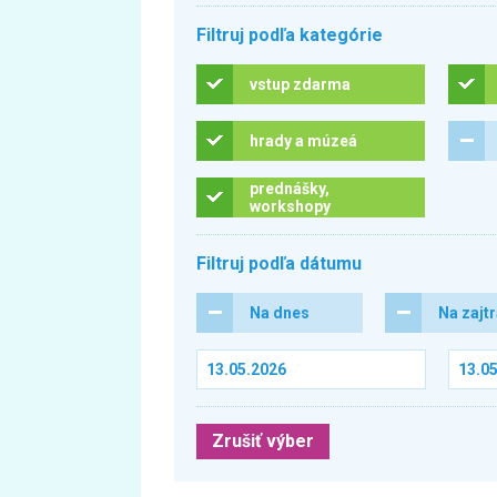
Filtruj podľa kategórie
vstup zdarma
hrady a múzeá
prednášky,
workshopy
Filtruj podľa dátumu
Na dnes
Na zajt
Zrušiť výber