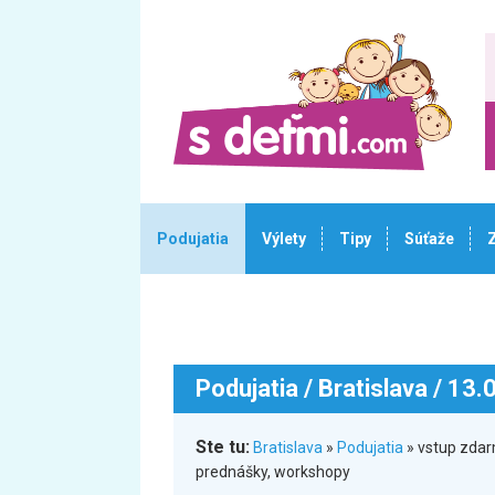
Podujatia
Výlety
Tipy
Súťaže
Podujatia
/ Bratislava / 13
Ste tu:
Bratislava
»
Podujatia
» vstup zdar
prednášky, workshopy