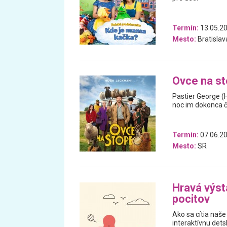
Termín:
13.05.2
Mesto:
Bratislav
Ovce na s
Pastier George (
noc im dokonca čí
Termín:
07.06.20
Mesto:
SR
Hravá výst
pocitov
Ako sa cítia naše
interaktívnu dets