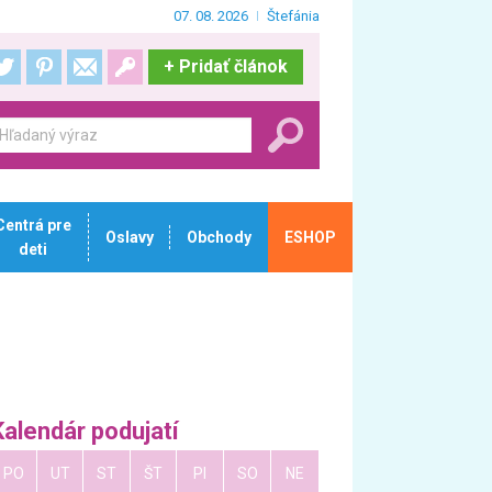
07. 08. 2026
Štefánia
+
Pridať článok
Centrá pre
Oslavy
Obchody
ESHOP
deti
Kalendár podujatí
PO
UT
ST
ŠT
PI
SO
NE