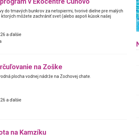
 program v Ekocentre Čunovo
vy do tmavých bunkrov za netopiermi, tvorivé dielne pre malých
ri ktorých môžete zachrániť svet (alebo aspoň kúsok našej
26 a ďalšie
a
rčuľovanie na Zoške
vodná plocha vodnej nádrže na Zochovej chate.
26 a ďalšie
ota na Kamzíku