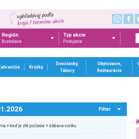
Región
Typ akcie
Bratislava
Podujatia
Dovolenky,
Ubytovanie,
Zahraničie
Krúžky
Tábory
Reštaurácie
.01.2026
Filter
ma + keď je zlé počasie + zábava vonku