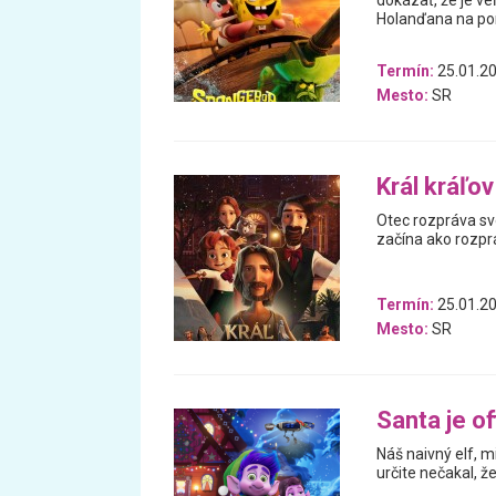
dokázať, že je v
Holanďana na por
Termín:
25.01.20
Mesto:
SR
Král kráľov
Otec rozpráva svo
začína ako rozprá
Termín:
25.01.20
Mesto:
SR
Santa je of
Náš naivný elf, m
určite nečakal, 