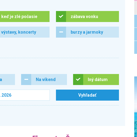
keď je zlé počasie
zábava vonku
výstavy, koncerty
burzy a jarmoky
ra
Na víkend
Iný dátum