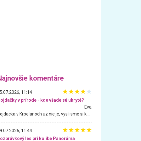
Najnovšie komentáre
5.07.2026, 11:14
ojdačky v prírode - kde všade sú ukryté?
Eva
Hojdacka v Krpelanoch uz nie je, vysli sme si k nej vcera, ale, zial, uz je znicena. Ak sem planujete cestu len kvoli hojdacke, mozete si ju usetrit. Krasny vyhlad je tu vsak aj bez hojdacky :-)
9.07.2026, 11:44
ozprávkový les pri kolibe Panoráma