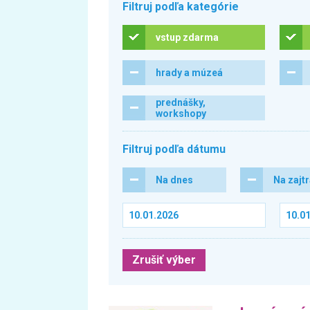
Filtruj podľa kategórie
vstup zdarma
hrady a múzeá
prednášky,
workshopy
Filtruj podľa dátumu
Na dnes
Na zajt
Zrušiť výber