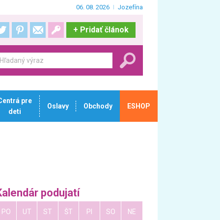
06. 08. 2026
Jozefína
+
Pridať článok
Centrá pre
Oslavy
Obchody
ESHOP
deti
Kalendár podujatí
PO
UT
ST
ŠT
PI
SO
NE