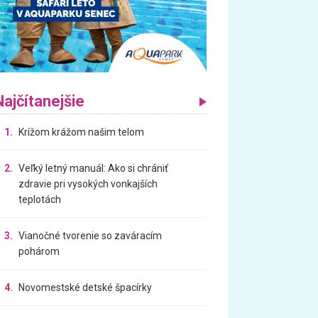
Najčítanejšie
1.
Krížom krážom našim telom
2.
Veľký letný manuál: Ako si chrániť
zdravie pri vysokých vonkajších
teplotách
3.
Vianočné tvorenie so zaváracím
pohárom
4.
Novomestské detské špacírky