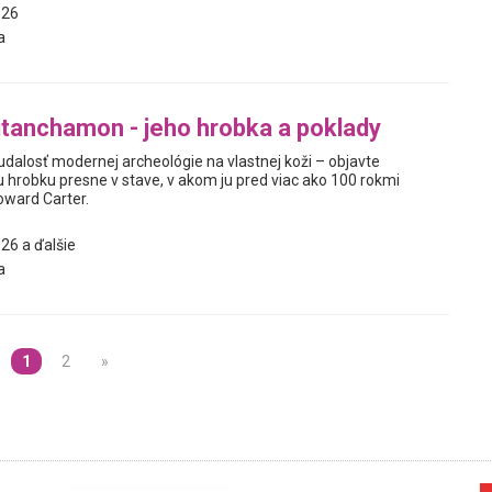
026
a
tanchamon - jeho hrobka a poklady
udalosť modernej archeológie na vlastnej koži – objavte
robku presne v stave, v akom ju pred viac ako 100 rokmi
oward Carter.
26 a ďalšie
a
1
2
»