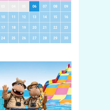
03
04
05
06
07
08
09
10
11
12
13
14
15
16
17
18
19
20
21
22
23
24
25
26
27
28
29
30