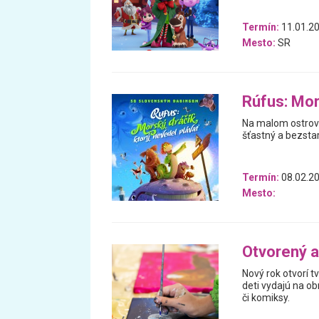
Termín:
11.01.20
Mesto:
SR
Rúfus: Mor
Na malom ostrove
šťastný a bezstaro
Termín:
08.02.20
Mesto:
Otvorený a
Nový rok otvorí t
deti vydajú na ob
či komiksy.