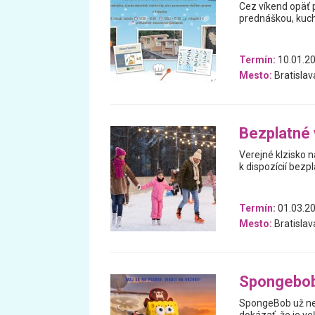
Cez víkend opäť p
prednáškou, kuch
Termín:
10.01.2
Mesto:
Bratislav
Bezplatné 
Verejné klzisko 
k dispozícií bezp
Termín:
01.03.20
Mesto:
Bratislav
Spongebob
SpongeBob už nec