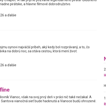
eľký chlapec. A tak prijme pozvanie legendárneho piráta -Bludného
iadne pirátske, a hlavne filmové dobrodružstvo.
26 a ďalšie
jmu synovi najväčší príbeh, aký kedy bol rozprávaný, a to, čo
vka na dobrú noc, sa stáva cestou, ktorá mení život.
26 a ďalšie
2
H
fline
ilovník Vianoc, však na svoj prvý deň v práci nič také nečakal. A
1
že Santova vianočná sieť bude hacknutá a Vianoce budú ohrozené.
R