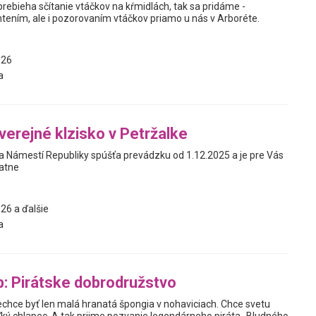
rebieha sčítanie vtáčkov na kŕmidlách, tak sa pridáme -
tením, ale i pozorovaním vtáčkov priamo u nás v Arboréte.
026
a
verejné klzisko v Petržalke
na Námestí Republiky spúšťa prevádzku od 1.12.2025 a je pre Vás
latne
26 a ďalšie
a
: Pirátske dobrodružstvo
hce byť len malá hranatá špongia v nohaviciach. Chce svetu