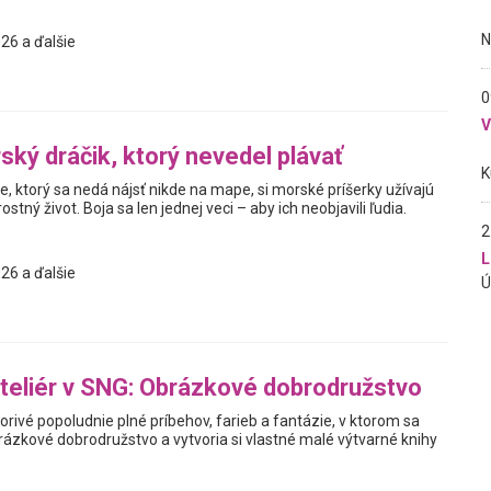
26 a ďalšie
0
ský dráčik, ktorý nevedel plávať
, ktorý sa nedá nájsť nikde na mape, si morské príšerky užívajú
stný život. Boja sa len jednej veci – aby ich neobjavili ľudia.
2
L
26 a ďalšie
teliér v SNG: Obrázkové dobrodružstvo
vorivé popoludnie plné príbehov, farieb a fantázie, v ktorom sa
rázkové dobrodružstvo a vytvoria si vlastné malé výtvarné knihy