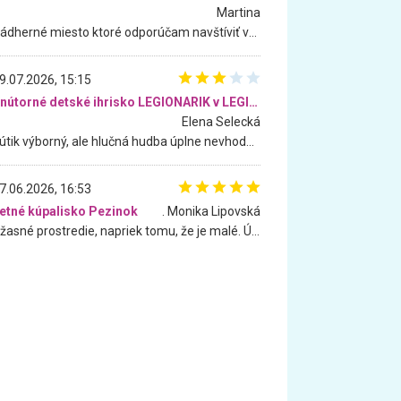
Martina
Nádherné miesto ktoré odporúčam navštíviť všetkými desiatimi, pre rodiny s deťmi, dôchodcom... Proste a jednoducho ozaj rozprávkový les.. určite ešte prídeme. Odniesli sme si na pamiatku krásne tričká,
9.07.2026, 15:15
Vnútorné detské ihrisko LEGIONARIK v LEGIA Fitness
Elena Selecká
Kútik výborný, ale hlučná hudba úplne nevhodná pre deti. Na moju žiadosť o aspoň sušenie nereagovali.
7.06.2026, 16:53
etné kúpalisko Pezinok
. Monika Lipovská
Úžasné prostredie, napriek tomu, že je malé. Úžasná atmosféra. Voda fantastická a nádherná. Ľudí je pomerne veľa, ale su mili a ohľaduplní. Je veľmi zaujímavé sledovať, ako dokážu spolu športovať cudzí ľudia a bez ohľadu na vek. Vládne tu pohoda. Vnuka neviem dostať z vody. Ďakujem za krásny deň . Urcite sa sem vrátim. Jediný problém je s parkovaním, ale aj ten sa mi podarilo vyriešiť. Monika Bratislava