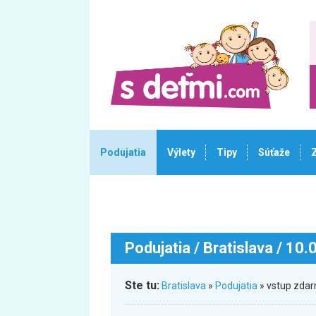
Podujatia
Výlety
Tipy
Súťaže
Podujatia
/ Bratislava / 10
Ste tu:
Bratislava
»
Podujatia
» vstup zdar